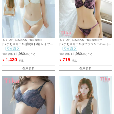
ちょっぴり訳ありの為、激安価格◎
ちょっぴり訳ありの為、激安価格◎(ブラのみ)
[ワケありセール] [勝負下着] レイヤー
[ワケありセール] (ブラジャーのみ) [勝
ドエレガントレースフロントホックカ
負下着] エンブロイダリーレース脇高
ップブラジャー＆ショーツ2点セット
カップブラジャー
1,980
1,980
¥
¥
通常価格
のところ
通常価格
のところ
1,430
715
¥
¥
税込
税込
在庫切れ
在庫切れ