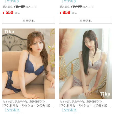
ース刺繍ショーツ
[Retica/レティカ]
2,420
3,190
¥
¥
通常価格
のところ
通常価格
のところ
550
858
¥
¥
税込
税込
在庫切れ
在庫切れ
ちょっぴり訳ありの為、激安価格◎(ショーツのみ)
ちょっぴり訳ありの為、激安価格◎(ショーツのみ)
[ワケありセール] (ショーツのみ)[勝負
[ワケありセール](ショーツのみ) [勝負
下着] ローズ刺繍サテンショーツ
下着] シアーベールデザインエレガン
トレースショーツ