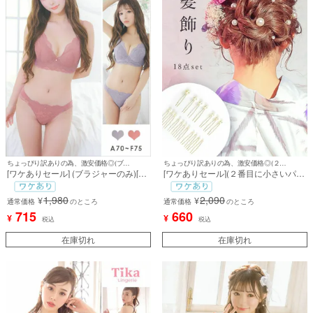
ちょっぴり訳ありの為、激安価格◎(ブラジャーのみ)
ちょっぴり訳ありの為、激安価格◎(２番目に小さいパールの付いたUピンが２本無し)
[ワケありセール] (ブラジャーのみ)[勝
[ワケありセール](２番目に小さいパー
負下着] フェミニンフラワーレースビ
ルの付いたUピンが２本無し) [浴衣]
ジュー付き脇高カップブラジャー＆シ
髪飾り大小パールUピン浴衣ヘアアク
1,980
2,090
¥
¥
ョーツ2点セット
通常価格
のところ
セサリー16本セット
通常価格
のところ
715
660
¥
¥
税込
税込
在庫切れ
在庫切れ