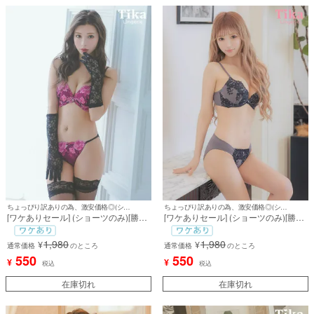
ちょっぴり訳ありの為、激安価格◎(ショーツのみ)
ちょっぴり訳ありの為、激安価格◎(ショーツのみ)
[ワケありセール] (ショーツのみ)[勝負
[ワケありセール] (ショーツのみ)[勝負
下着] エレガント3Dローズ刺繍脇高カ
下着] ビジューチャーム付きシアーチ
ップブラジャー＆ショーツ2点セット
ュールフラワー刺繍脇高カップブラジ
1,980
1,980
¥
¥
通常価格
のところ
ャー＆ショーツ2点セット
通常価格
のところ
550
550
¥
¥
税込
税込
在庫切れ
在庫切れ