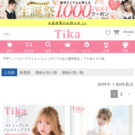
お盆休業のお知らせ >>
BRAND
新作
再入荷
検索
ランキング
セール
水着
浴衣
TOP
ハッピープライス
ちょっぴりワケあり激安商品
ワケありその他
人気順
新着順
価格が安い順
価格が高い順
83
件中
1
-
80
件表示
1
2