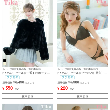
ちょっぴり訳ありの為、激安価格◎(一番下のホック片方なし)
ちょっぴり訳ありの為、激安価格◎(ブラのみ)
[ワケありセール] (一番下のホック片
[ワケありセール] (ブラのみ) [勝負下
方なし) ボレロ ジャケット ノーカラ
着] シアー レース 脇高 ワイヤー ブラ
ー フェイクファー ショート丈 長袖 体
ック ブラジャー
6,490
1,980
¥
¥
型カバー 羽織り (若林萌々着用)
通常価格
のところ
通常価格
のところ
550
220
¥
¥
税込
税込
在庫切れ
在庫切れ