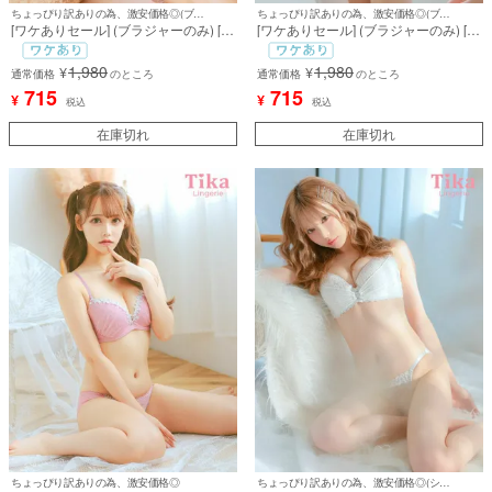
ちょっぴり訳ありの為、激安価格◎(ブラジャーのみ)
ちょっぴり訳ありの為、激安価格◎(ブラジャーのみ)
[ワケありセール] (ブラジャーのみ) [勝
[ワケありセール] (ブラジャーのみ) [勝
負下着] スカラップ総レースビジュー
負下着] シアーブロッサムカップブラ
脇高カップブラジャー
ジャー
1,980
1,980
¥
¥
通常価格
のところ
通常価格
のところ
715
715
¥
¥
税込
税込
在庫切れ
在庫切れ
ちょっぴり訳ありの為、激安価格◎
ちょっぴり訳ありの為、激安価格◎(ショーツのみ)