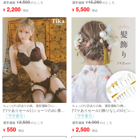
4,500
16,280
¥
¥
点セット(パープル/ピンク/ブルー)
通常価格
のところ
カ]
通常価格
のところ
2,200
5,500
¥
¥
税込
税込
ちょっぴり訳ありの為、激安価格◎(ショーツのみ)
ちょっぴり訳ありの為、激安価格◎(飾りなしのUピン1本なし)
[ワケありセール] (ショーツのみ) 勝負
[ワケありセール] (飾りなしのUピン1
下着 ゴージャスフラワー刺繍レース
本なし) [浴衣小物] 髪飾り 水引タッセ
ショーツ
ルロープ付き胡蝶蘭浴衣ヘアアクセサ
2,530
4,900
¥
¥
通常価格
のところ
リー18点セット (Aセット/Bセット)
通常価格
のところ
550
2,500
¥
¥
税込
税込