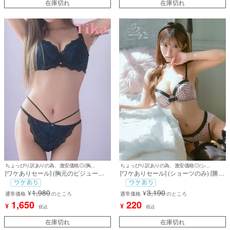
在庫切れ
在庫切れ
ちょっぴり訳ありの為、激安価格◎(胸元のビジューなし)
ちょっぴり訳ありの為、激安価格◎(ショーツのみ)
[ワケありセール] (胸元のビジューな
[ワケありセール] (ショーツのみ) [勝負
し) [勝負下着] ビジュー付きブラック
下着] パイピングガーリーリボンショ
レース脇高ソフトワイヤーカップブラ
ーツ
1,980
3,190
¥
¥
ジャー＆ショーツ2点セット
通常価格
のところ
通常価格
のところ
1,650
220
¥
¥
税込
税込
在庫切れ
在庫切れ