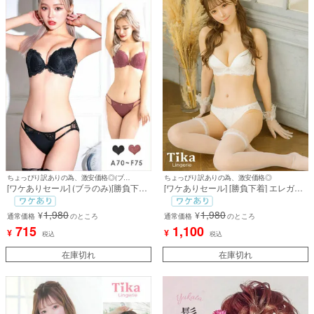
ちょっぴり訳ありの為、激安価格◎(ブラのみ)
ちょっぴり訳ありの為、激安価格◎
[ワケありセール] (ブラのみ)[勝負下着]
[ワケありセール] [勝負下着] エレガン
ラグジュアリーコードレースカップブ
トフラワーレース刺繍サテンカップブ
ラジャー＆ショーツ2点セット
ラジャー＆ショーツ2点セット
1,980
1,980
¥
¥
通常価格
のところ
通常価格
のところ
715
1,100
¥
¥
税込
税込
在庫切れ
在庫切れ