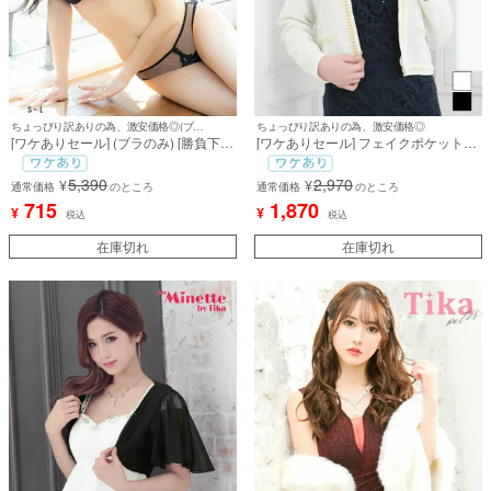
ちょっぴり訳ありの為、激安価格◎(ブラのみ)
ちょっぴり訳ありの為、激安価格◎
[ワケありセール] (ブラのみ) [勝負下
[ワケありセール] フェイクポケット付
着] シアー刺繍レースブラジャー
きパール縁取りノーカラー長袖 袖あ
SEXYランジェリー
りボレロジャケット (益田杏奈/羽織り
5,390
2,970
¥
¥
通常価格
のところ
着用)
通常価格
のところ
715
1,870
¥
¥
税込
税込
在庫切れ
在庫切れ