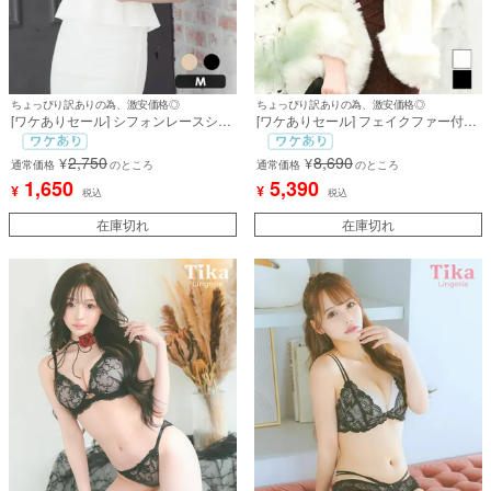
ちょっぴり訳ありの為、激安価格◎
ちょっぴり訳ありの為、激安価格◎
[ワケありセール] シフォンレースショ
[ワケありセール] フェイクファー付き
ートスリーブボレロ (Mサイズ) (益田
大判ショール (ゆめ/羽織り着用)
杏奈/羽織り着用) [myMinette/マイミネ
2,750
8,690
¥
¥
ット]
通常価格
のところ
通常価格
のところ
1,650
5,390
¥
¥
税込
税込
在庫切れ
在庫切れ