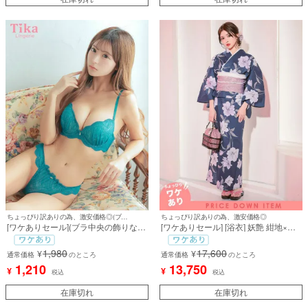
ちょっぴり訳ありの為、激安価格◎(ブラ中央の飾りなし)
ちょっぴり訳ありの為、激安価格◎
[ワケありセール](ブラ中央の飾りな
[ワケありセール] [浴衣] 妖艶 紺地×水
し)[勝負下着] リバーレースカップブ
彩百合の花 ゆかた3点セット (浴衣+平
ラジャー＆ショーツ2点セット
帯or作り帯+下駄)
1,980
17,600
¥
¥
通常価格
のところ
通常価格
のところ
1,210
13,750
¥
¥
税込
税込
在庫切れ
在庫切れ