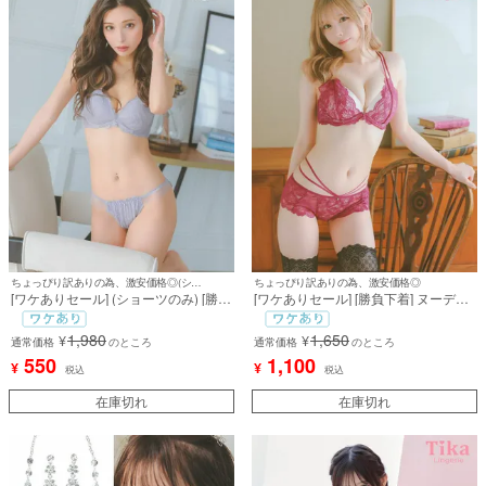
ちょっぴり訳ありの為、激安価格◎(ショーツのみ)
ちょっぴり訳ありの為、激安価格◎
[ワケありセール] (ショーツのみ) [勝負
[ワケありセール] [勝負下着] ヌーディ
下着] レース×シアーチュールショー
ーカラー×エレガントフラワーレース
ツ
コードカップブラジャー＆ショーツ2
1,980
1,650
¥
¥
通常価格
のところ
点セット
通常価格
のところ
550
1,100
¥
¥
税込
税込
在庫切れ
在庫切れ