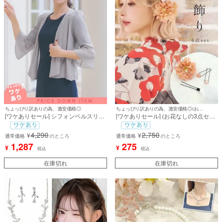
ちょっぴり訳ありの為、激安価格◎
ちょっぴり訳ありの為、激安価格◎(お花なしの3点セット)
[ワケありセール] シフォンベルスリー
[ワケありセール] (お花なしの3点セッ
ブショート丈ボレロ [Retica/レティカ]
ト) [浴衣小物] 髪飾り フェザー付き浴
衣ヘアアクセサリー3点セット(アイボ
4,290
2,750
¥
¥
通常価格
のところ
リー/ピンク)
通常価格
のところ
1,287
275
¥
¥
税込
税込
在庫切れ
在庫切れ