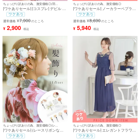
ちょっぴり訳ありの為、激安価格◎
ちょっぴり訳ありの為、激安価格◎(羽なしの3点セット)
[ワケありセール] ノーカラーペプラム
[ワケありセール] [コスプレ] デビル フ
ボレロジャケット [Retica/レティカ]
レアスカート セクシー 3点セット (ワ
ンピース/ガーターリング/グローブ)
8,690
7,900
¥
¥
通常価格
のところ
通常価格
のところ
5,940
2,900
¥
¥
税込
税込
ちょっぴり訳ありの為、激安価格◎(レースリボンなし)
ちょっぴり訳ありの為、激安価格◎
[ワケありセール] (レースリボンなし)
[ワケありセール] エレガントフラワー
[[浴衣] 髪飾り ニュアンスカラー ドラ
レース七分袖シフォンワイドパンツ結
イフラワー 浴衣 ヘアアクセサリー 10
婚式パーティードレス [Retica/レティ