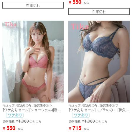
550
¥
税込
在庫切れ
在庫切れ
ちょっぴり訳ありの為、激安価格◎(ショーツのみ)
ちょっぴり訳ありの為、激安価格◎(ブラジャーのみ)
[ワケありセール](ショーツのみ)[勝負
[ワケありセール]（ブラのみ） [勝負下
下着] ビジューチャーム付き総レース
着] エレガントスカラップレース脇高
カップブラジャー＆ショーツ2点セッ
ソフトワイヤーカップブラジャー＆シ
1,980
1,980
¥
¥
ト
通常価格
のところ
ョーツ2点セット
通常価格
のところ
550
715
¥
¥
税込
税込