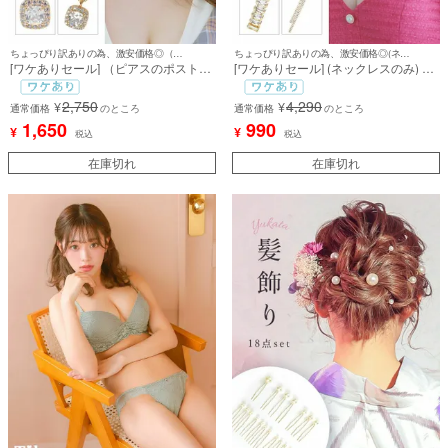
ちょっぴり訳ありの為、激安価格◎（ピアスのポスト部分に塗装剥げあり）
ちょっぴり訳ありの為、激安価格◎(ネックレスのみ)
[ワケありセール] （ピアスのポスト部
[ワケありセール] (ネックレスのみ) ア
分に塗装剥げあり） スクエアゴール
シンメトリーYラインビジューゴール
ドビジューアクセサリー2点セット
ドネックレス
2,750
4,290
¥
¥
[ネックレス＋ピアス]
通常価格
のところ
通常価格
のところ
1,650
990
¥
¥
税込
税込
在庫切れ
在庫切れ