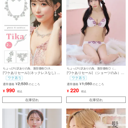
ちょっぴり訳ありの為、激安価格◎(ネックレスなし)
ちょっぴり訳ありの為、激安価格◎（ショーツのみ）
[ワケありセール] (ネックレスなし) フ
[ワケありセール] （ショーツのみ）
ラワーゴージャスビジューアクセサリ
[勝負下着] エレガントフラワー刺繍シ
ー [ピアス]
ョーツ
2,530
1,980
¥
¥
通常価格
のところ
通常価格
のところ
990
220
¥
¥
税込
税込
在庫切れ
在庫切れ