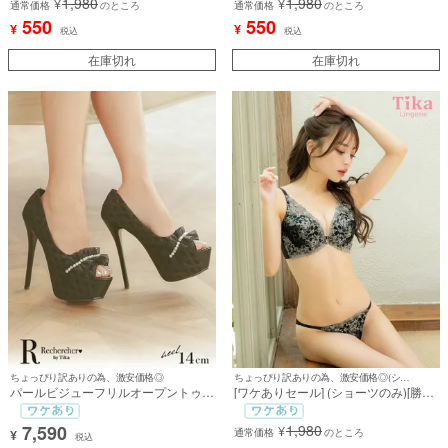
1,980
1,980
¥
¥
通常価格
のところ
通常価格
のところ
550
550
¥
¥
税込
税込
在庫切れ
在庫切れ
ちょっぴり訳ありの為、激安価格◎
ちょっぴり訳ありの為、激安価格◎(ショーツのみ)
パールビジューフリルオープントゥワ
[ワケありセール] (ショーツのみ)[勝負
ンカラーパンプス (ブラック) (14cmヒ
下着] チュールフラワー刺繍脇高カッ
ール)
プブラジャー＆ショーツ2点セット
7,590
1,980
¥
通常価格
のところ
¥
税込