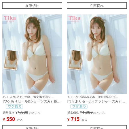
在庫切れ
在庫切れ
ちょっぴり訳ありの為、激安価格◎(ショーツのみ)
ちょっぴり訳ありの為、激安価格◎(ブラジャーのみ)
[ワケありセール](ショーツのみ) [勝負
[ワケありセール](ブラジャーのみ) [勝
下着] レイヤードエレガントレースフ
負下着] レイヤードエレガントレース
ロントホックカップブラジャー
フロントホックカップブラジャー
1,980
1,980
¥
¥
通常価格
のところ
通常価格
のところ
550
715
¥
¥
税込
税込
在庫切れ
在庫切れ