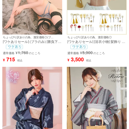
ちょっぴり訳ありの為、激安価格◎(ブラのみ)
ちょっぴり訳ありの為、激安価格◎
[ワケありセール] (ブラのみ) [勝負下
[ワケありセール] [浴衣小物] 髪飾り 金
着] エレガントローズ ブラックレース
箔×和玉×ロープ紐リボンタッセル付
ワイヤー ブラジャー
きダリアマム浴衣ヘアアクセサリー
1,760
5,900
¥
¥
通常価格
のところ
15点セット (Aセット/Bセット)
通常価格
のところ
715
3,500
¥
¥
税込
税込