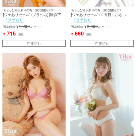
ちょっぴり訳ありの為、激安価格◎(ブラのみ)
ちょっぴり訳ありの為、激安価格◎(２番目に小さいパールの付いたUピンが1本無し/小さな傷あり)
[ワケありセール] (ブラのみ) [勝負下
[ワケありセール] (２番目に小さいパ
着] クラシカル フラワーレース ギャザ
ールの付いたUピンが1本無し/小さな
ー 脇高 ワイヤー ブラジャー
傷あり)[浴衣] 髪飾り大小パールUピン
1,980
2,090
¥
¥
通常価格
のところ
浴衣ヘアアクセサリー17本セット
通常価格
のところ
715
660
¥
¥
税込
税込
在庫切れ
在庫切れ