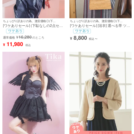
ちょっぴり訳ありの為、激安価格◎(下駄なしの2点セット)
ちょっぴり訳ありの為、激安価格◎(下駄なしの2点セット)
[ワケありセール] (下駄なしの2点セッ
[ワケありセール] [浴衣] 選べる帯 ツイ
ト) [浴衣] 金魚 流水 大人っぽい 妖艶
ード風チェック 古典レトロ モダン 個
モダン 紺色 ネイビー ブルベ 2点セッ
性的 グレー 2点セット (聖菜着用) [tk-
16,280
8,800
¥
ト (ゆんころ着用) [tk-ykyo25-ep117]
通常価格
のところ
ykrt24-ep111]
¥
税込
〜
11,980
¥
税込