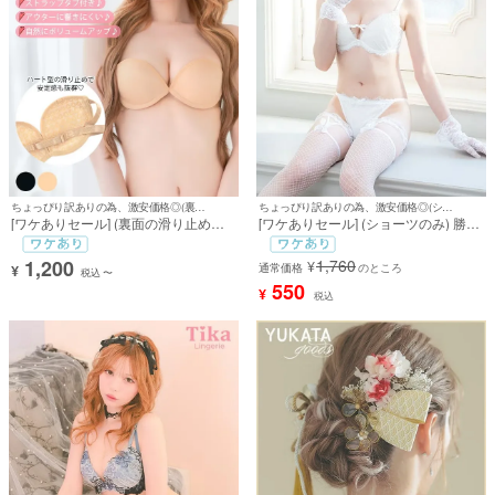
ちょっぴり訳ありの為、激安価格◎(裏面の滑り止めの色が左右違う)
ちょっぴり訳ありの為、激安価格◎(ショーツのみ)
[ワケありセール] (裏面の滑り止めの
[ワケありセール] (ショーツのみ) 勝負
色が左右違う) [ブラ] ストラップレス
下着 ホワイト ランジェリー レース リ
ノンスリップ ハート滑り止め ブラ
ボン ショーツ 下着
1,200
1,760
¥
(A/B/C/D/E)
通常価格
のところ
¥
税込
〜
550
¥
税込