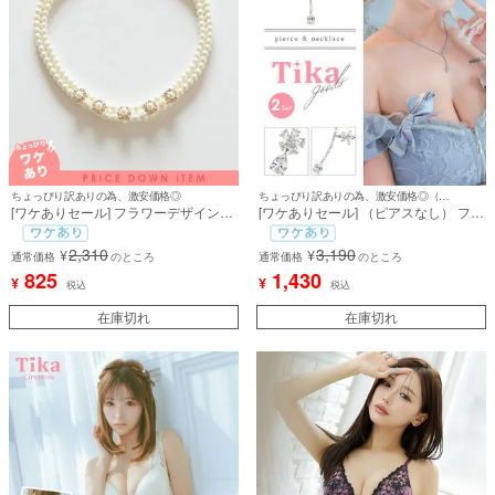
ちょっぴり訳ありの為、激安価格◎
ちょっぴり訳ありの為、激安価格◎（ピアスなし）
[ワケありセール] フラワーデザインパ
[ワケありセール] （ピアスなし） フラ
ールショートネックレス (ホワイト)
ワーモチーフ マーキスカット キラキ
[Retica/レティカ]
ラビジュー アクセサリー [ネックレス]
2,310
3,190
¥
¥
通常価格
のところ
通常価格
のところ
825
1,430
¥
¥
税込
税込
在庫切れ
在庫切れ