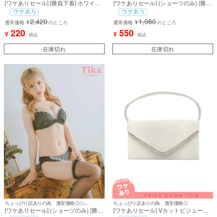
[ワケありセール] [勝負下着] ホワイト
[ワケありセール] (ショーツのみ) [勝負
フラワーレース3D刺繍カップブラジ
下着] レースショーツ
ャー＆ショーツ2点セット
2,420
1,980
¥
¥
通常価格
のところ
通常価格
のところ
220
550
¥
¥
税込
税込
在庫切れ
在庫切れ
ちょっぴり訳ありの為、激安価格◎(ショーツのみ)
ちょっぴり訳ありの為、激安価格◎
[ワケありセール] (ショーツのみ) [勝負
[ワケありセール] Vカットビジュー
下着] レイヤードホワイトフラワーレ
2wayサテンミニパーティーバッグ