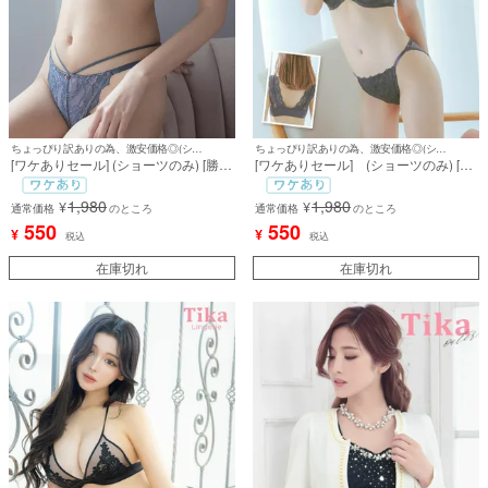
ちょっぴり訳ありの為、激安価格◎(ショーツのみ)
ちょっぴり訳ありの為、激安価格◎(ショーツのみ)
[ワケありセール] (ショーツのみ) [勝負
[ワケありセール] (ショーツのみ) [勝
下着] エレガントスカラップレースシ
負下着] ゴーシャスラッセルレースシ
ョーツ
ョーツ
1,980
1,980
¥
¥
通常価格
のところ
通常価格
のところ
550
550
¥
¥
税込
税込
在庫切れ
在庫切れ