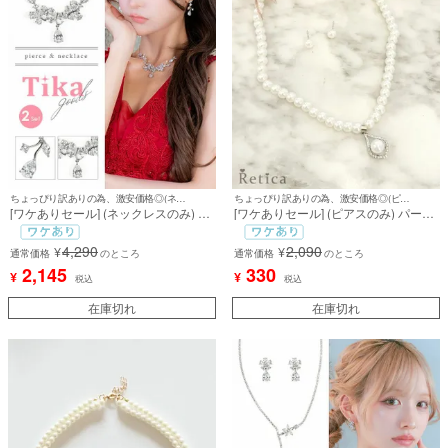
ちょっぴり訳ありの為、激安価格◎(ネックレスのみ)
ちょっぴり訳ありの為、激安価格◎(ピアスのみ)
[ワケありセール] (ネックレスのみ) エ
[ワケありセール] (ピアスのみ) パール
レガント リーフ キラキラ ストーン ア
ピアスアクセサリー [ピアス] [Retica/
クセサリー[ネックレス]
レティカ]
4,290
2,090
¥
¥
通常価格
のところ
通常価格
のところ
2,145
330
¥
¥
税込
税込
在庫切れ
在庫切れ