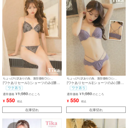
ちょっぴり訳ありの為、激安価格◎(ショーツのみ)
ちょっぴり訳ありの為、激安価格◎(ショーツのみ)
[ワケありセール] (ショーツのみ)[勝負
[ワケありセール](ショーツのみ) [勝負
下着] クラシックフラワー刺繍フロン
下着] バッククロスデザインエレガン
トホック脇高カップブラジャー＆ショ
トレースフロントホック脇高カップブ
1,980
1,980
¥
¥
ーツ2点セット
通常価格
のところ
ラジャー＆ショーツ2点セット
通常価格
のところ
550
550
¥
¥
税込
税込
在庫切れ
在庫切れ