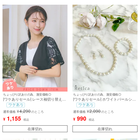
ちょっぴり訳ありの為、激安価格◎
ちょっぴり訳ありの為、激安価格◎
[ワケありセール] レース袖切り替えデ
[ワケありセール] ホワイトパールシル
ザイン半袖ショート丈ボレロ [Retica/
バービジューアクセサリー3点セット
レティカ]
[ネックレス＋ピアス+ブレスレット]
4,290
2,090
¥
¥
通常価格
のところ
[Retica/レティカ]
通常価格
のところ
1,155
990
¥
¥
税込
税込
在庫切れ
在庫切れ