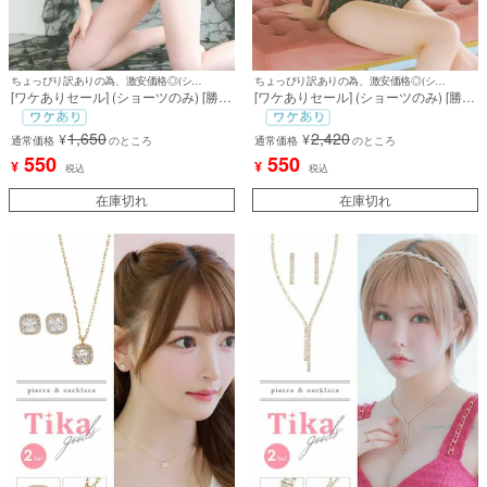
ちょっぴり訳ありの為、激安価格◎(ショーツのみ)
ちょっぴり訳ありの為、激安価格◎(ショーツのみ)
[ワケありセール] (ショーツのみ) [勝負
[ワケありセール] (ショーツのみ) [勝負
下着] ヌーディーカラー ブラックシア
下着] ヌーディーブラックフラワーレ
ーレース フェミニン ワイヤー ショー
ースコードデザインショーツ
1,650
2,420
¥
¥
ツ
通常価格
のところ
通常価格
のところ
550
550
¥
¥
税込
税込
在庫切れ
在庫切れ