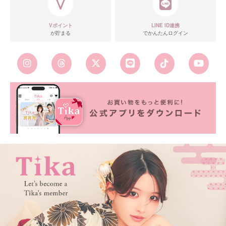
Vポイント
LINE ID連携
が貯まる
でかんたんログイン