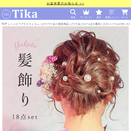
お盆休業のお知らせ >>
検索
ランキング
新作
着用レビュー
カート
TOP
ハッピープライス
ちょっぴりワケあり激安商品
[ワケありセール](２番目に小さいパールの付いたU