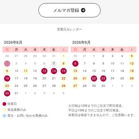
メルマガ登録
営業日カレンダー
2026年8月
2026年9月
日
月
火
水
木
金
土
日
月
火
水
木
金
土
26
27
28
29
30
31
1
30
31
1
2
3
4
5
2
3
4
5
6
7
8
6
7
8
9
10
11
12
9
10
11
12
13
14
15
13
14
15
16
17
18
19
16
17
18
19
20
21
22
20
21
22
23
24
25
26
23
24
25
26
27
28
29
27
28
29
30
1
2
3
30
31
1
2
3
4
5
休業日
土日祝は12時までのご注文で即日発送。
発送業務のみ
平日は15時までのご注文で即日発送。
休業日は発送できませんので、ご注意願います。
受注・お問い合わせ業務のみ