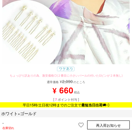
ちょっぴり訳ありの為、激安価格◎(２番目に小さいパールの付いたUピンが２本無し)
2,090
¥
通常価格
のところ
660
¥
税込
[
7
ポイント付与 ]
平日15時/土日祝12時までのご注文で
最短当日出荷
🚚💨
ホワイト×ゴールド
-
再入荷お知らせ
在庫切れ