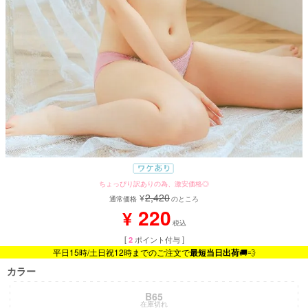
ちょっぴり訳ありの為、激安価格◎
2,420
¥
通常価格
のところ
220
¥
税込
[
2
ポイント付与 ]
平日15時/土日祝12時までのご注文で
最短当日出荷
🚚💨
カラー
B65
在庫切れ