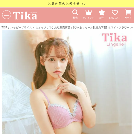
お盆休業のお知らせ >>
検索
ランキング
新作
お気に入り
カート
TOP
ハッピープライス
ちょっぴりワケあり激安商品
[ワケありセール] [勝負下着] ホワイトフラワー