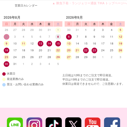
▲ 勝負下着・ランジェリー通販 TIKA トップページへ
営業日カレンダー
2026年8月
2026年9月
日
月
火
水
木
金
土
日
月
火
水
木
金
土
26
27
28
29
30
31
1
30
31
1
2
3
4
5
2
3
4
5
6
7
8
6
7
8
9
10
11
12
9
10
11
12
13
14
15
13
14
15
16
17
18
19
16
17
18
19
20
21
22
20
21
22
23
24
25
26
23
24
25
26
27
28
29
27
28
29
30
1
2
3
30
31
1
2
3
4
5
休業日
土日祝は12時までのご注文で即日発送。
発送業務のみ
平日は15時までのご注文で即日発送。
休業日は発送できませんので、ご注意願います。
受注・お問い合わせ業務のみ