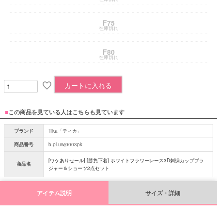
F75
在庫切れ
F80
在庫切れ
カートに入れる
■
この商品を見ている人はこちらも見ています
ブランド
Tika「ティカ」
商品番号
b-pl-uwj0003pk
[ワケありセール] [勝負下着] ホワイトフラワーレース3D刺繍カップブラ
商品名
ジャー＆ショーツ2点セット
アイテム説明
サイズ・詳細