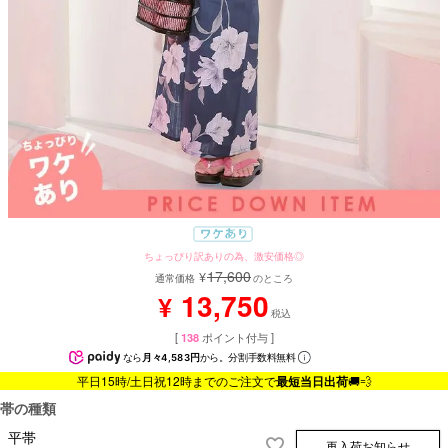
ちょっぴり訳ありの為、激安価格◎
17,600
¥
通常価格
のところ
13,750
¥
税込
[
138
ポイント付与 ]
なら
月々4,583円
から。分割手数料無料
平日15時/土日祝12時までのご注文で
最短当日出荷
🚚💨
帯の種類
平帯
再入荷お知らせ