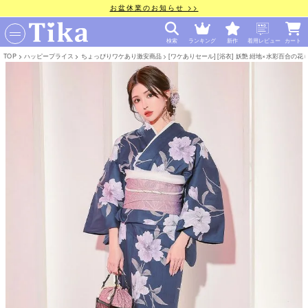
お盆休業のお知らせ >>
検索
ランキング
新作
着用レビュー
カート
TOP
ハッピープライス
ちょっぴりワケあり激安商品
[ワケありセール] [浴衣] 妖艶 紺地×水彩百合の花 