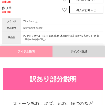
在庫切れ
作り帯
再入荷お知らせ
在庫切れ
ブランド
Tika「ティカ」
商品番号
btk-ykyo24-4es42
[ワケありセール] [浴衣] 妖艶 紺地×水彩百合の花 ゆかた3点セット (浴衣
商品名
+平帯or作り帯+下駄)
アイテム説明
サイズ・詳細