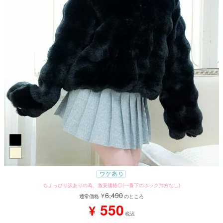
ちょっぴり訳ありの為、激安価格◎(一番下のホック片方なし)
6,490
¥
通常価格
のところ
550
¥
税込