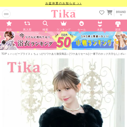
お盆休業のお知らせ >>
BRAND
新作
再入荷
検索
ランキング
セール
水着
浴衣
TOP
ハッピープライス
ちょっぴりワケあり激安商品
[ワケありセール] (一番下のホック片方なし) ボレ