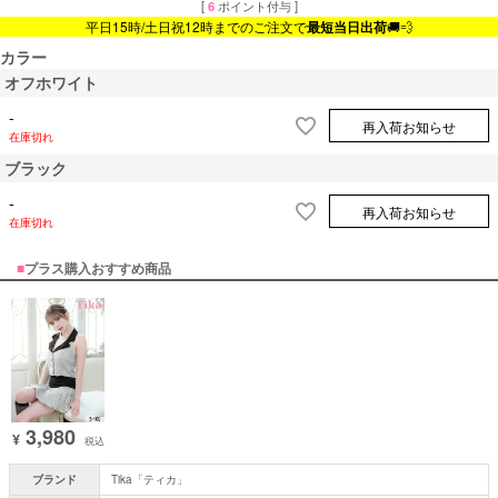
[
6
ポイント付与 ]
平日15時/土日祝12時までのご注文で
最短当日出荷
🚚💨
カラー
オフホワイト
-
再入荷お知らせ
在庫切れ
ブラック
-
再入荷お知らせ
在庫切れ
■
プラス購入おすすめ商品
3,980
¥
税込
ブランド
Tika「ティカ」