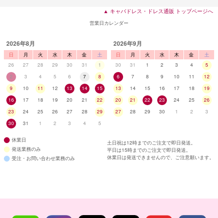
▲ キャバドレス・ドレス通販 トップページへ
営業日カレンダー
2026年8月
2026年9月
日
月
火
水
木
金
土
日
月
火
水
木
金
土
26
27
28
29
30
31
1
30
31
1
2
3
4
5
2
3
4
5
6
7
8
6
7
8
9
10
11
12
9
10
11
12
13
14
15
13
14
15
16
17
18
19
16
17
18
19
20
21
22
20
21
22
23
24
25
26
23
24
25
26
27
28
29
27
28
29
30
1
2
3
30
31
1
2
3
4
5
休業日
土日祝は12時までのご注文で即日発送。
発送業務のみ
平日は15時までのご注文で即日発送。
休業日は発送できませんので、ご注意願います。
受注・お問い合わせ業務のみ