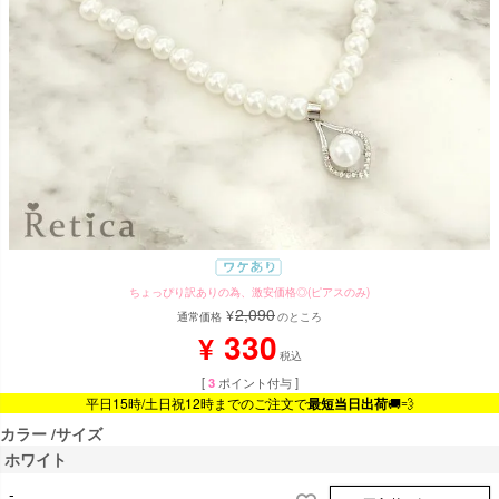
ちょっぴり訳ありの為、激安価格◎(ピアスのみ)
2,090
¥
通常価格
のところ
330
¥
税込
[
3
ポイント付与 ]
平日15時/土日祝12時までのご注文で
最短当日出荷
🚚💨
カラー
サイズ
ホワイト
-