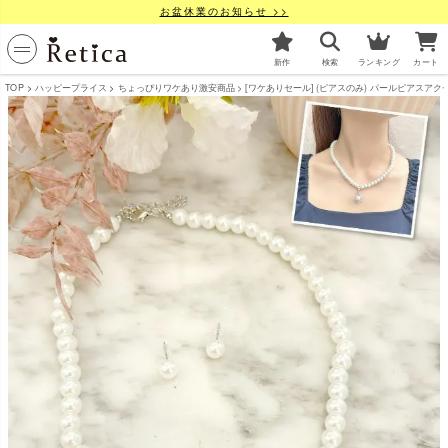
お盆休業のお知らせ >>
新作
検索
ランキング
カート
TOP
ハッピープライス
ちょっぴりワケあり激安商品
[ワケありセール] (ピアスのみ) パールピアスアクセサリ