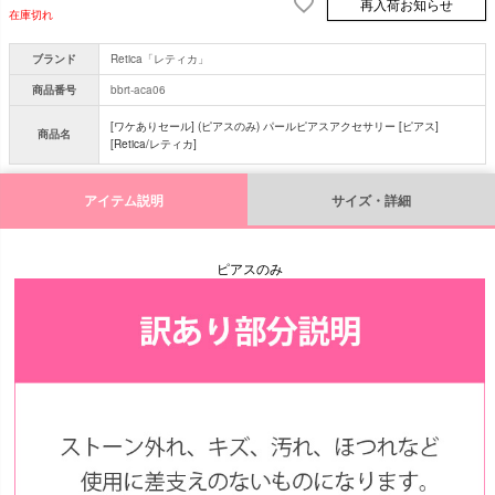
再入荷お知らせ
在庫切れ
ブランド
Retica「レティカ」
商品番号
bbrt-aca06
[ワケありセール] (ピアスのみ) パールピアスアクセサリー [ピアス]
商品名
[Retica/レティカ]
アイテム説明
サイズ・詳細
ピアスのみ