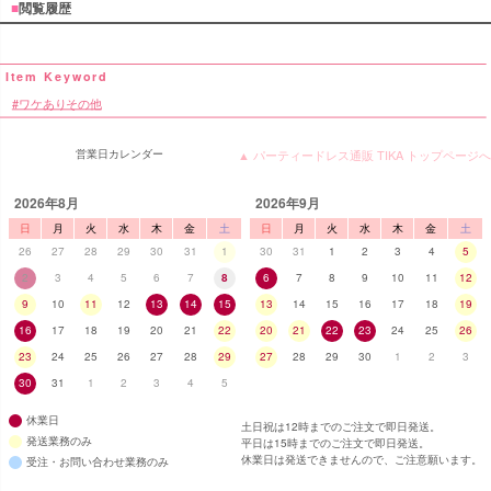
■
閲覧履歴
ワケありその他
営業日カレンダー
▲ パーティードレス通販 TIKA トップページへ
2026年8月
2026年9月
日
月
火
水
木
金
土
日
月
火
水
木
金
土
26
27
28
29
30
31
1
30
31
1
2
3
4
5
2
3
4
5
6
7
8
6
7
8
9
10
11
12
9
10
11
12
13
14
15
13
14
15
16
17
18
19
16
17
18
19
20
21
22
20
21
22
23
24
25
26
23
24
25
26
27
28
29
27
28
29
30
1
2
3
30
31
1
2
3
4
5
休業日
土日祝は12時までのご注文で即日発送。
発送業務のみ
平日は15時までのご注文で即日発送。
休業日は発送できませんので、ご注意願います。
受注・お問い合わせ業務のみ