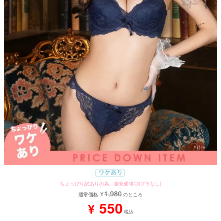
ちょっぴり訳ありの為、激安価格◎(ブラなし)
1,980
¥
通常価格
のところ
550
¥
税込