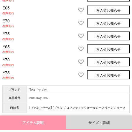
在庫切れ
E65
再入荷お知らせ
在庫切れ
E70
再入荷お知らせ
在庫切れ
E75
再入荷お知らせ
在庫切れ
F65
再入荷お知らせ
在庫切れ
F70
再入荷お知らせ
在庫切れ
F75
再入荷お知らせ
在庫切れ
ブランド
Tika「ティカ」
商品番号
bbtk-uwjn-097
商品名
[ワケありセール] (ブラなし)ロマンティックオールレースリボンショーツ
アイテム説明
サイズ・詳細