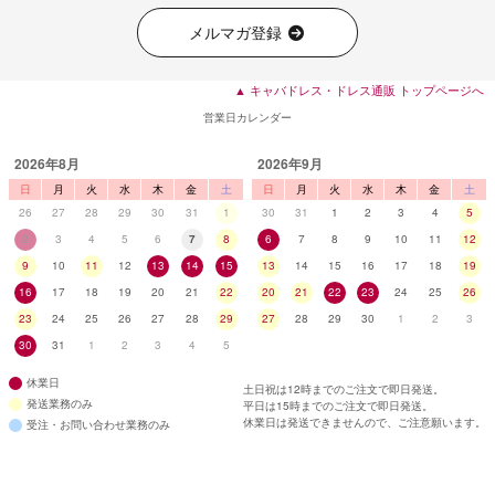
メルマガ登録
▲ キャバドレス・ドレス通販 トップページへ
営業日カレンダー
2026年8月
2026年9月
日
月
火
水
木
金
土
日
月
火
水
木
金
土
26
27
28
29
30
31
1
30
31
1
2
3
4
5
2
3
4
5
6
7
8
6
7
8
9
10
11
12
9
10
11
12
13
14
15
13
14
15
16
17
18
19
16
17
18
19
20
21
22
20
21
22
23
24
25
26
23
24
25
26
27
28
29
27
28
29
30
1
2
3
30
31
1
2
3
4
5
休業日
土日祝は12時までのご注文で即日発送。
発送業務のみ
平日は15時までのご注文で即日発送。
休業日は発送できませんので、ご注意願います。
受注・お問い合わせ業務のみ