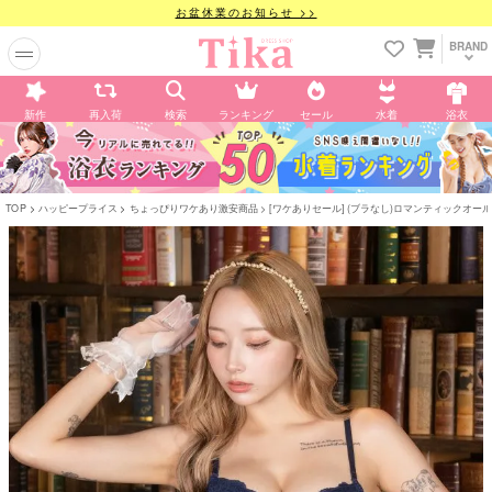
お盆休業のお知らせ >>
BRAND
新作
再入荷
検索
ランキング
セール
水着
浴衣
TOP
ハッピープライス
ちょっぴりワケあり激安商品
[ワケありセール] (ブラなし)ロマンティックオ