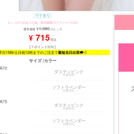
ちょっぴり訳ありの為、激安価格◎(ブラジャーのみ)
1,980
¥
通常価格
のところ
715
¥
税込
[
7
ポイント付与 ]
平日15時/土日祝12時までのご注文で
最短当日出荷
🚚💨
サイズ
カラー
A70
ダスティピンク
在庫切れ
ソフトラベンダー
在庫切れ
A75
ダスティピンク
在庫切れ
ソフトラベンダー
在庫切れ