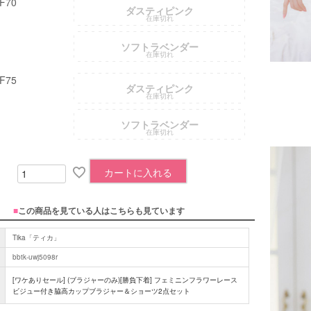
F70
ダスティピンク
在庫切れ
ソフトラベンダー
在庫切れ
F75
ダスティピンク
在庫切れ
ソフトラベンダー
在庫切れ
カートに入れる
■
この商品を見ている人はこちらも見ています
Tika「ティカ」
bbtk-uwj5098r
[ワケありセール] (ブラジャーのみ)[勝負下着] フェミニンフラワーレース
ビジュー付き脇高カップブラジャー＆ショーツ2点セット