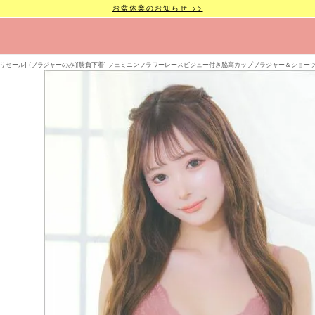
お盆休業のお知らせ >>
ありセール] (ブラジャーのみ)[勝負下着] フェミニンフラワーレースビジュー付き脇高カップブラジャー＆ショー