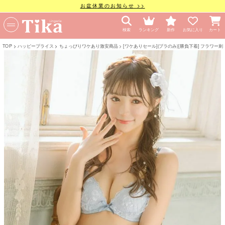
お盆休業のお知らせ >>
検索
ランキング
新作
お気に入り
カート
TOP
ハッピープライス
ちょっぴりワケあり激安商品
[ワケありセール](ブラのみ)[勝負下着] フラ