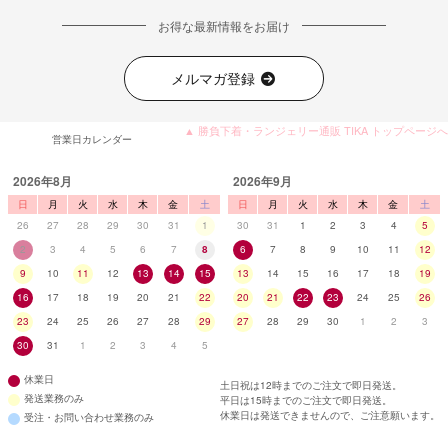
お得な最新情報をお届け
メルマガ登録
▲ 勝負下着・ランジェリー通販 TIKA トップページへ
営業日カレンダー
2026年8月
2026年9月
日
月
火
水
木
金
土
日
月
火
水
木
金
土
26
27
28
29
30
31
1
30
31
1
2
3
4
5
2
3
4
5
6
7
8
6
7
8
9
10
11
12
9
10
11
12
13
14
15
13
14
15
16
17
18
19
16
17
18
19
20
21
22
20
21
22
23
24
25
26
23
24
25
26
27
28
29
27
28
29
30
1
2
3
30
31
1
2
3
4
5
休業日
土日祝は12時までのご注文で即日発送。
発送業務のみ
平日は15時までのご注文で即日発送。
休業日は発送できませんので、ご注意願います。
受注・お問い合わせ業務のみ