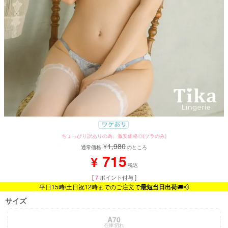
ちょっぴり訳ありの為、激安価格◎(ブラのみ)
1,980
¥
通常価格
のところ
715
¥
税込
[
7
ポイント付与 ]
平日15時/土日祝12時までのご注文で
最短当日出荷
🚚💨
サイズ
A70
在庫切れ