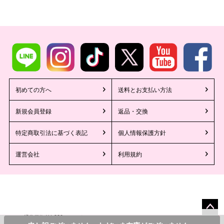
初めての方へ
送料とお支払い方法
新規会員登録
返品・交換
特定商取引法に基づく表記
個人情報保護方針
運営会社
利用規約
1,980
¥
通常価格
のところ
ペー
©2013 Tika All Rights reserved.
カラー・サイズを選んでカートに入れる