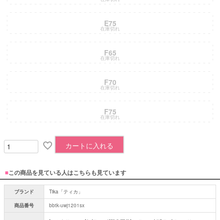
E75
在庫切れ
F65
在庫切れ
F70
在庫切れ
F75
在庫切れ
カートに入れる
■
この商品を見ている人はこちらも見ています
ブランド
Tika「ティカ」
商品番号
bbtk-uwj1201sx