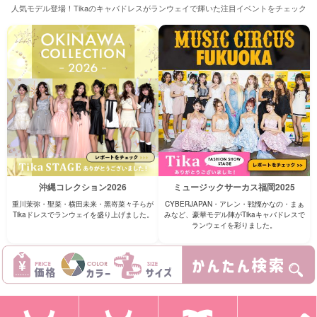
人気モデル登場！Tikaのキャバドレスがランウェイで輝いた注目イベントをチェック
沖縄コレクション2026
ミュージックサーカス福岡2025
重川茉弥・聖菜・横⽥未来・⿊嵜菜々⼦らが
CYBERJAPAN・アレン・戦慄かなの・まぁ
Tikaドレスでランウェイを盛り上げました。
みなど、豪華モデル陣がTikaキャバドレスで
ランウェイを彩りました。