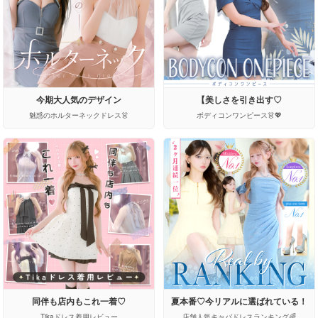
今期大人気のデザイン
【美しさを引き出す♡
魅惑のホルターネックドレス👗
ボディコンワンピース👗💖
同伴も店内もこれ一着♡
夏本番♡今リアルに選ばれている！
Tikaドレス着用レビュー
店舗人気キャバドレスランキング🌈