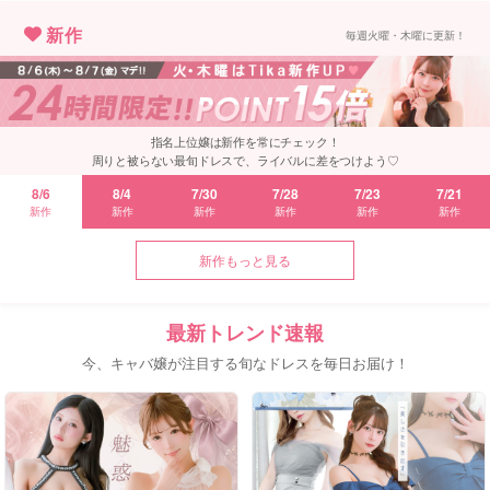
新作
毎週火曜・木曜に更新！
指名上位嬢は新作を常にチェック！
周りと被らない最旬ドレスで、ライバルに差をつけよう♡
8/6
8/4
7/30
7/28
7/23
7/21
新作もっと見る
最新トレンド速報
今、キャバ嬢が注目する旬なドレスを毎日お届け！