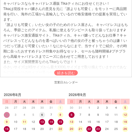
キャバドレスならキャバドレス通販 Tikaティカにお任せください！
Tikaは現役キャバ嬢さんの意見を元に「誰よりも可愛く」をモットーに商品開
発を行い、海外の工場から直輸入しているので格安価格での提案を実現してい
ます。
「誰よりも可愛く」いたい女の子のためのドレス屋さん。 キャバドレスはもち
ろん、季節ごとのアイテム、私服に使えるワンピースも取り扱っております♪
キャバドレス激安通販サイト、Tikaティカ。キャバ嬢ってどんなお仕事？キャ
バドレスってどんなものを選べばいいの？他の女の子と被っちゃうのは嫌！い
つだって誰より可愛くいたい！なにからなにまで、当サイトでご紹介。その時
期に合ったおすすめドレス特集やお得なセット、セールも随時開催♪プチプラ
から高級キャバドレスまでニーズに合わせてご用意しております！
また、サイズ展開豊富なのもTikaならでは！！
小さいサイズはXSサイズから最大XXXLサイズまで取り揃えていますのであな
たにぴったりのサイズが見つかるはず♪
営業日カレンダー
キャバドレスとは
2026年8月
2026年9月
日
月
火
水
木
金
土
日
月
火
水
木
金
土
キャバドレスとはキャバクラで働く女性（キャバ嬢）がお仕事の際お客様をも
26
27
28
29
30
31
1
30
31
1
2
3
4
5
てなす為、一番美しい自分を演出する為に店内で着る服・衣装のことで、『キ
2
3
4
5
6
7
8
6
7
8
9
10
11
12
ャバドレス』『夜職ドレス』とも呼ばれます。キャバドレスは通常のドレスに
比べ華やかで露出が多くセクシーなデザインが多いです。キャバドレスは種類
9
10
11
12
13
14
15
13
14
15
16
17
18
19
も豊富です。最も人気があり着こなしやすいドレスは、女性らしさを引き出し
16
17
18
19
20
21
22
20
21
22
23
24
25
26