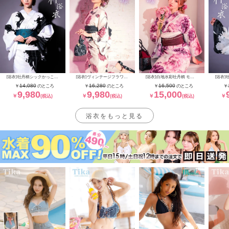
[浴衣]牡丹柄シックかっこいい
[浴衣]ヴィンテージフラワー大人っぽい妖艶 モデル：ゆんころ 身長163cm
[浴衣]白地水彩牡丹柄 モデル：ゆんころ 身長163cm
14,080
16,280
16,500
9,980
9,980
15,000
浴衣をもっと見る