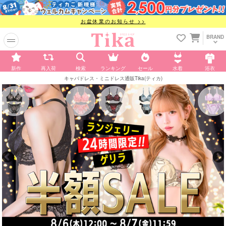
お盆休業のお知らせ >>
BRAND
新作
再入荷
検索
ランキング
セール
水着
浴衣
キャバドレス・ミニドレス通販Tika(ティカ)