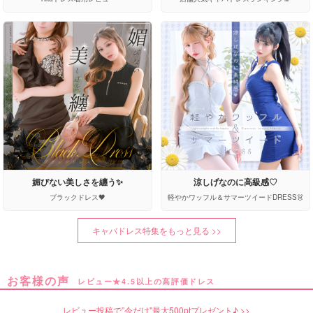
媚びない美しさを纏う✨
涼しげなのに高級感♡
ブラックドレス🖤
軽やかワッフル＆サマーツイードDRESS👗
キャバドレス特集をもっと見る >>
お客様の声
レビュー★4.5以上の高評価ドレス
レビュー投稿で”今だけ"最大500ptプレゼント♪ >>