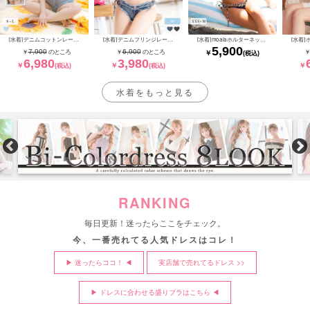
[水着]デニムコットンレースタンキニ モデル：せいせい 身長166cm
[水着]デニムフリンジレースアップ
[水着]moalaホルターネック海外
5,900
7,900
6,900
6,980
3,980
水着をもっと見る
RANKING
毎日更新！迷ったらここをチェック。
今、一番売れてる人気ドレスはコレ！
▶︎ 迷ったらココ！ ◀︎
実店舗で売れてるドレス >>
▶ ドレスに合わせる盛りブラはこちら ◀︎