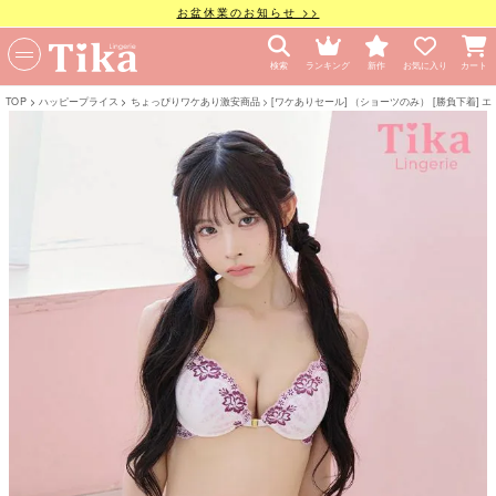
お盆休業のお知らせ >>
検索
ランキング
新作
お気に入り
カート
TOP
ハッピープライス
ちょっぴりワケあり激安商品
[ワケありセール] （ショーツのみ） [勝負下着]