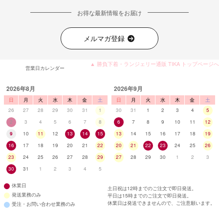
お得な最新情報をお届け
メルマガ登録
▲ 勝負下着・ランジェリー通販 TIKA トップページへ
営業日カレンダー
2026年8月
2026年9月
日
月
火
水
木
金
土
日
月
火
水
木
金
土
26
27
28
29
30
31
1
30
31
1
2
3
4
5
2
3
4
5
6
7
8
6
7
8
9
10
11
12
9
10
11
12
13
14
15
13
14
15
16
17
18
19
16
17
18
19
20
21
22
20
21
22
23
24
25
26
23
24
25
26
27
28
29
27
28
29
30
1
2
3
30
31
1
2
3
4
5
休業日
土日祝は12時までのご注文で即日発送。
発送業務のみ
平日は15時までのご注文で即日発送。
休業日は発送できませんので、ご注意願います。
受注・お問い合わせ業務のみ