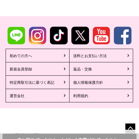
初めての方へ
送料とお支払い方法
新規会員登録
返品・交換
特定商取引法に基づく表記
個人情報保護方針
運営会社
利用規約
1,980
¥
通常価格
のところ
ペー
©2013 Tika All Rights reserved.
カラー・サイズを選んでカートに入れる