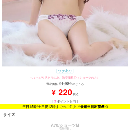
ちょっぴり訳ありの為、激安価格◎（ショーツのみ）
1,980
¥
通常価格
のところ
220
¥
税込
[
2
ポイント付与 ]
平日15時/土日祝12時までのご注文で
最短当日出荷
🚚💨
サイズ
A70/ショーツM
在庫切れ