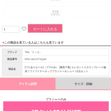
F75
在庫切れ
カートに入れる
■
この商品を見ている人はこちらも見ています
ブランド
Tika「ティカ」
商品番号
bbtk-uwj-3370gypk
[ワケありセール]（ブラのみ） [勝負下着] エレガントスカラップレース脇
商品名
高ソフトワイヤーカップブラジャー＆ショーツ2点セット
アイテム説明
サイズ・詳細
ブラジャーのみ