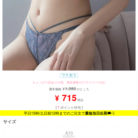
ちょっぴり訳ありの為、激安価格◎(ブラジャーのみ)
1,980
¥
通常価格
のところ
715
¥
税込
[
7
ポイント付与 ]
平日15時/土日祝12時までのご注文で
最短当日出荷
🚚💨
サイズ
A70
在庫切れ