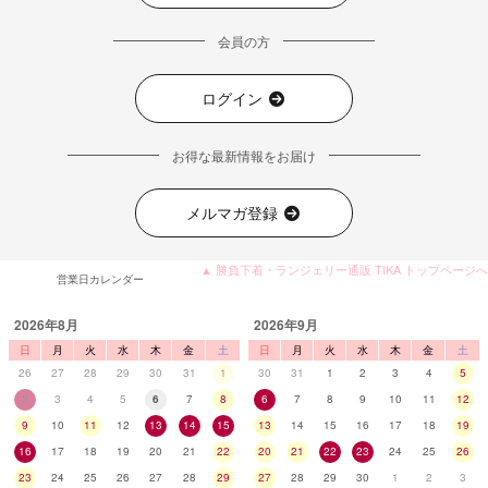
会員の方
ログイン
お得な最新情報をお届け
メルマガ登録
▲ 勝負下着・ランジェリー通販 TIKA トップページへ
営業日カレンダー
2026年8月
2026年9月
日
月
火
水
木
金
土
日
月
火
水
木
金
土
26
27
28
29
30
31
1
30
31
1
2
3
4
5
2
3
4
5
6
7
8
6
7
8
9
10
11
12
9
10
11
12
13
14
15
13
14
15
16
17
18
19
16
17
18
19
20
21
22
20
21
22
23
24
25
26
23
24
25
26
27
28
29
27
28
29
30
1
2
3