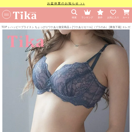
お盆休業のお知らせ >>
検索
ランキング
新作
お気に入り
カート
TOP
ハッピープライス
ちょっぴりワケあり激安商品
[ワケありセール]（ブラのみ） [勝負下着] エ