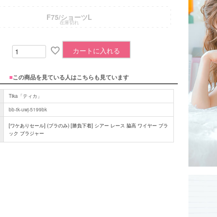
F75/ショーツL
在庫切れ
カートに入れる
■
この商品を見ている人はこちらも見ています
Tika「ティカ」
bb-tk-uwj-5199bk
[ワケありセール] (ブラのみ) [勝負下着] シアー レース 脇高 ワイヤー ブラ
ック ブラジャー