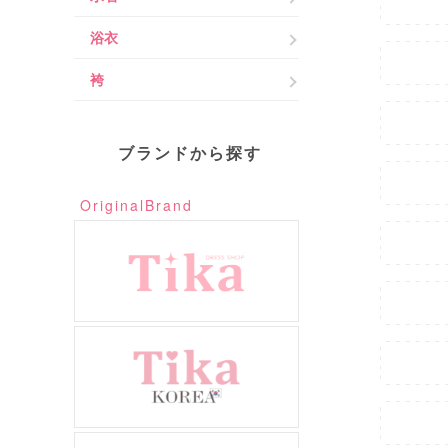
浴衣
袴
ブランドから探す
OriginalBrand