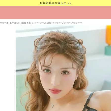
お盆休業のお知らせ >>
りセール] (ブラのみ) [勝負下着] シアー レース 脇高 ワイヤー ブラック ブラジャー