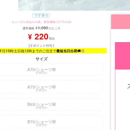
ちょっぴり訳ありの為、激安価格◎(ブラのみ)
1,980
¥
通常価格
のところ
220
¥
税込
[
2
ポイント付与 ]
平日15時/土日祝12時までのご注文で
最短当日出荷
🚚💨
サイズ
A70/ショーツM
在庫切れ
A75/ショーツM
在庫切れ
B65/ショーツM
在庫切れ
B70/ショーツM
在庫切れ