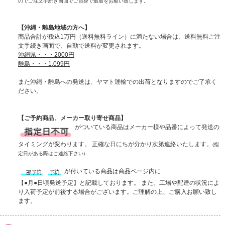
のでご注文手続き画面でご自身で追加をお願い致します。
【沖縄・離島地域の方へ】
商品合計が税込1万円（送料無料ライン）に満たない場合は、送料無料ご注
文手続き画面で、自動で送料が変更されます。
沖縄県・・・2000円
離島・・・1,099円
また沖縄・離島への発送は、ヤマト運輸での出荷となりますのでご了承く
ださい。
【ご予約商品、メーカー取り寄せ商品】
がついている商品はメーカー様や品番によって発送の
タイミングが変わります。 正確な日にちが分かり次第連絡いたします。
(指
定日がある際はご連絡下さい)
が付いている商品は商品ページ内に
【●月●日頃発送予定】と記載しております。 また、工場や配達の状況によ
り入荷予定が前後する場合がございます。ご理解の上、ご購入お願い致し
ます。