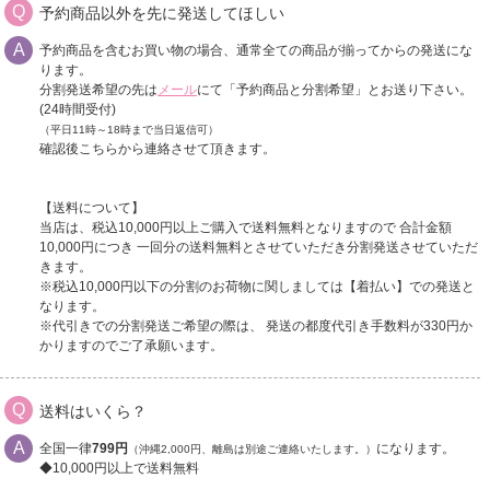
予約商品以外を先に発送してほしい
予約商品を含むお買い物の場合、通常全ての商品が揃ってからの発送にな
ります。
分割発送希望の先は
メール
にて「予約商品と分割希望」とお送り下さい。
(24時間受付)
（平日11時～18時まで当日返信可）
確認後こちらから連絡させて頂きます。
【送料について】
当店は、税込10,000円以上ご購入で送料無料となりますので 合計金額
10,000円につき 一回分の送料無料とさせていただき分割発送させていただ
きます。
※税込10,000円以下の分割のお荷物に関しましては【着払い】での発送と
なります。
※代引きでの分割発送ご希望の際は、 発送の都度代引き手数料が330円か
かりますのでご了承願います。
送料はいくら？
全国一律
799円
になります。
（沖縄2,000円、離島は別途ご連絡いたします。）
◆10,000円以上で送料無料