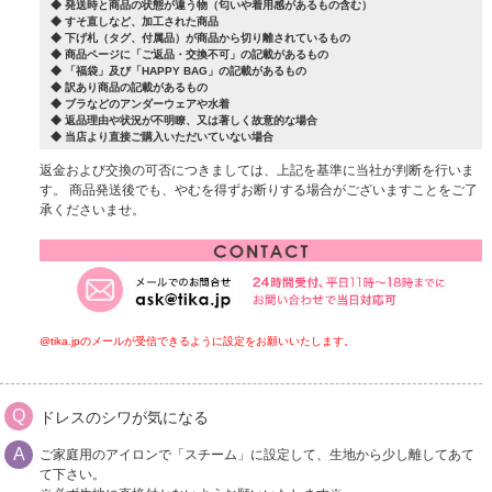
◆ 発送時と商品の状態が違う物（匂いや着用感があるもの含む）
◆ すそ直しなど、加工された商品
◆ 下げ札（タグ、付属品）が商品から切り離されているもの
◆ 商品ページに「ご返品・交換不可」の記載があるもの
◆ 「福袋」及び「HAPPY BAG」の記載があるもの
◆ 訳あり商品の記載があるもの
◆ ブラなどのアンダーウェアや水着
◆ 返品理由や状況が不明瞭、又は著しく故意的な場合
◆ 当店より直接ご購入いただいていない場合
返金および交換の可否につきましては、上記を基準に当社が判断を行いま
す。 商品発送後でも、やむを得ずお断りする場合がございますことをご了
承くださいませ。
@tika.jpのメールが受信できるように設定をお願いいたします。
ドレスのシワが気になる
ご家庭用のアイロンで「スチーム」に設定して、生地から少し離してあて
て下さい。