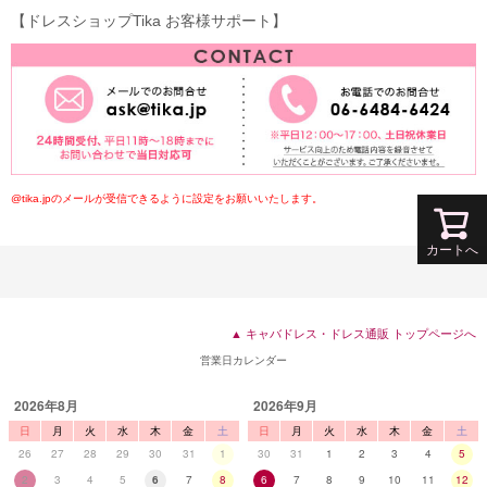
【ドレスショップTika お客様サポート】
@tika.jpのメールが受信できるように設定をお願いいたします。
カートへ
▲ キャバドレス・ドレス通販 トップページへ
営業日カレンダー
2026年8月
2026年9月
日
月
火
水
木
金
土
日
月
火
水
木
金
土
26
27
28
29
30
31
1
30
31
1
2
3
4
5
2
3
4
5
6
7
8
6
7
8
9
10
11
12