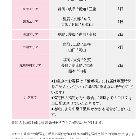
静岡 / 岐阜 / 愛知 / 三重
1日
東海エリア
滋賀 / 京都 / 奈良
1日
関西エリア
大阪 / 兵庫 / 和歌山
徳島 / 愛媛 / 香川 / 高知
2日
四国エリア
鳥取 / 広島 / 島根
2日
中国エリア
山口 / 岡山
福岡 / 大分 / 佐賀
長崎 / 鹿児島 / 宮崎
2日
九州沖縄エリア
熊本 / 沖縄
●お急ぎのお客様は『備考欄』にお届け希望時間
をご記入ください（ご希望に添えない場合がござ
います）
●指定日の指定がない場合、15時までのご注文は
注意事項
当日配送させていただきます。
●地域により中継手数料がかかる場合がございま
す。
最短のお届け日は佐川急便HPでもご確認いただけます。
※ヤマト運輸での配送をご希望の場合は追加料金300円を送料と別でご負担いただきます