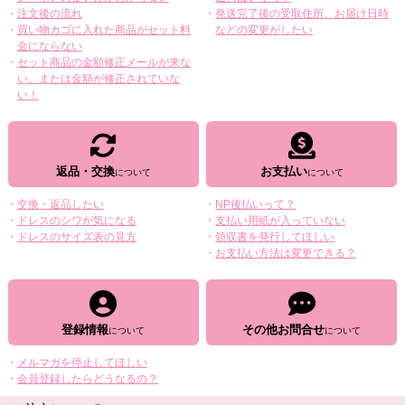
注文後の流れ
発送完了後の受取住所、お届け日時
買い物カゴに入れた商品がセット料
などの変更がしたい
金にならない
セット商品の金額修正メールが来な
い。または金額が修正されていな
い！
返品・交換
お支払い
交換・返品したい
NP後払いって？
ドレスのシワが気になる
支払い用紙が入っていない
ドレスのサイズ表の見方
領収書を発行してほしい
お支払い方法は変更できる？
登録情報
その他お問合せ
メルマガを停止してほしい
会員登録したらどうなるの？