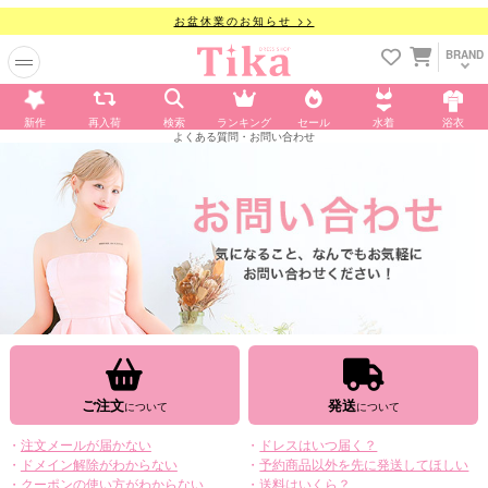
お盆休業のお知らせ >>
BRAND
新作
再入荷
検索
ランキング
セール
水着
浴衣
よくある質問・お問い合わせ
ご注文
発送
注文メールが届かない
ドレスはいつ届く？
ドメイン解除がわからない
予約商品以外を先に発送してほしい
クーポンの使い方がわからない
送料はいくら？