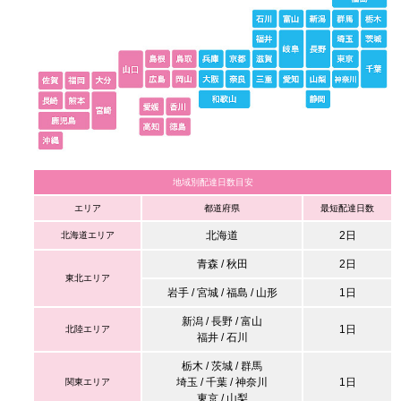
地域別配達日数目安
エリア
都道府県
最短配達日数
北海道
2日
北海道エリア
青森 / 秋田
2日
東北エリア
岩手 / 宮城 / 福島 / 山形
1日
新潟 / 長野 / 富山
1日
北陸エリア
福井 / 石川
栃木 / 茨城 / 群馬
埼玉 / 千葉 / 神奈川
1日
関東エリア
東京 / 山梨