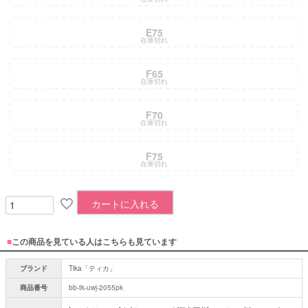
E75
在庫切れ
F65
在庫切れ
F70
在庫切れ
F75
在庫切れ
カートに入れる
■
この商品を見ている人はこちらも見ています
ブランド
Tika「ティカ」
商品番号
bb-tk-uwj-2055pk