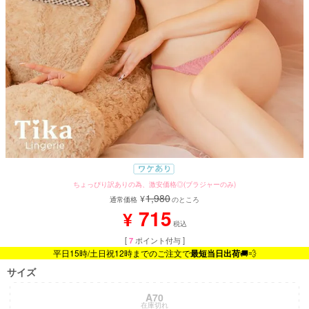
ちょっぴり訳ありの為、激安価格◎(ブラジャーのみ)
1,980
¥
通常価格
のところ
715
¥
税込
[
7
ポイント付与 ]
平日15時/土日祝12時までのご注文で
最短当日出荷
🚚💨
サイズ
A70
在庫切れ