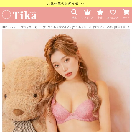
お盆休業のお知らせ >>
検索
ランキング
新作
お気に入り
カート
TOP
ハッピープライス
ちょっぴりワケあり激安商品
[ワケありセール] (ブラジャーのみ) [勝負下着