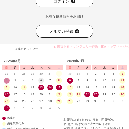
ログイン
お得な最新情報をお届け
メルマガ登録
▲ 勝負下着・ランジェリー通販 TIKA トップページへ
営業日カレンダー
2026年8月
2026年9月
日
月
火
水
木
金
土
日
月
火
水
木
金
土
26
27
28
29
30
31
1
30
31
1
2
3
4
5
2
3
4
5
6
7
8
6
7
8
9
10
11
12
9
10
11
12
13
14
15
13
14
15
16
17
18
19
16
17
18
19
20
21
22
20
21
22
23
24
25
26
23
24
25
26
27
28
29
27
28
29
30
1
2
3
30
31
1
2
3
4
5
休業日
土日祝は12時までのご注文で即日発送。
発送業務のみ
平日は15時までのご注文で即日発送。
休業日は発送できませんので、ご注意願います。
受注・お問い合わせ業務のみ