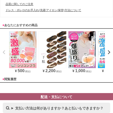
品質に関してのご注意
ドレス・ボレロのお手入れ(洗濯/アイロン/保管)方法について
■
あなたにおすすめの商品
1,000
1,87
500
2,200
¥
¥
¥
¥
(税込)
(税込)
(税込)
■
閲覧履歴
配送・支払について
支払い方法は何がありますか？あと払いもできますか？