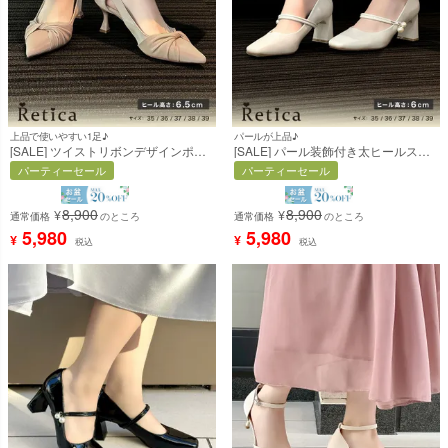
上品で使いやすい1足♪
パールが上品♪
[SALE] ツイストリボンデザインポイ
[SALE] パール装飾付き太ヒールスト
ンテッドパンプス(ベージュ) [Retica/
ラップパンプス(オフホワイト)
パーティーセール
パーティーセール
レティカ]
[Retica/レティカ]
8,900
8,900
¥
¥
通常価格
のところ
通常価格
のところ
5,980
5,980
¥
¥
税込
税込