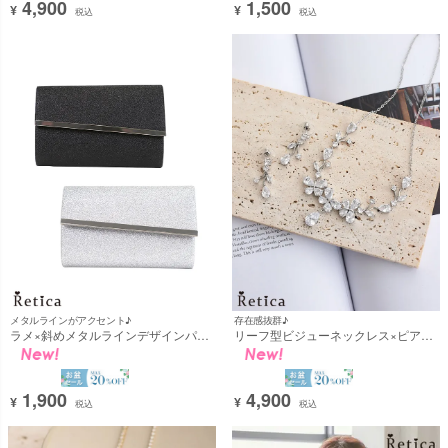
4,900
1,500
¥
¥
税込
税込
メタルラインがアクセント♪
存在感抜群♪
ラメ×斜めメタルラインデザインパー
リーフ型ビジューネックレス×ピアス
ティー2wayバッグ(ブラック/シルバ
2点セット(シルバー) [Retica/レティ
ー) [Retica/レティカ]
カ]
1,900
4,900
¥
¥
税込
税込