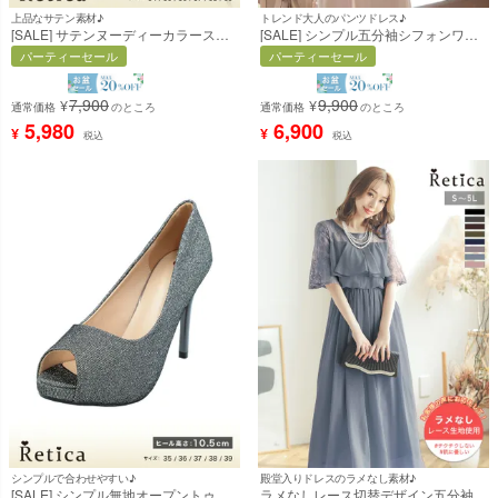
上品なサテン素材♪
トレンド大人のパンツドレス♪
[SALE] サテンヌーディーカラースリ
[SALE] シンプル五分袖シフォンワイ
ングバックパンプス(ベージュ)
ドパンツ結婚式パーティードレス
パーティーセール
パーティーセール
[Retica/レティカ]
[Retica/レティカ]
7,900
9,900
¥
¥
通常価格
のところ
通常価格
のところ
5,980
6,900
¥
¥
税込
税込
シンプルで合わせやすい♪
殿堂入りドレスのラメなし素材♪
[SALE] シンプル無地オープントゥパ
ラメなしレース切替デザイン五分袖シ