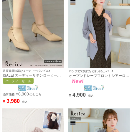
足長効果抜群なヌーディーパンプス♪
ロング丈で気になる部分をカバー♪
[SALE] ヌーディーサテンローヒール
オープンドレープフロントシアーロン
アンクルストラップパンプス (ベージ
グカーディガン結婚式 二次会(Mサイ
パーティーセール
ュ) (5cmヒール) [Retica/レティカ]
ズ) [Retica/レティカ]
4,900
6,900
¥
通常価格
のところ
¥
税込
3,980
¥
税込