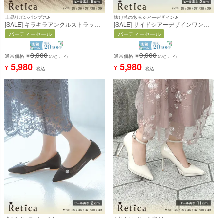
上品リボンパンプス♪
抜け感のあるシアーデザイン♪
[SALE] キラキラアンクルストラップ
[SALE] サイドシアーデザインワンポ
付きセンターリボンパンプス [Retica/
イントビジューローヒールパンプス
パーティーセール
パーティーセール
レティカ]
(グレー) [Retica/レティカ]
8,900
9,900
¥
¥
通常価格
のところ
通常価格
のところ
5,980
5,980
¥
¥
税込
税込