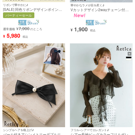
リボンで華やかに♪
華やかなラメが目を惹く♪
[SALE] 同色リボンデザインポインテ
Vカットデザイン2wayチェーン付き
ッドトゥパンプス(オフホワイト)
ラメパーティーバッグ(ブラック/シル
パーティーセール
[Retica/レティカ]
バー) [Retica/レティカ]
1,900
7,900
¥
通常価格
のところ
¥
税込
5,980
¥
税込
シンプルヘアを格上げ♪
フリル×シアーでエレガント♪
パール付きアシンメトリーダブルリボ
シアー長袖ビッグカラーフリルボレロ