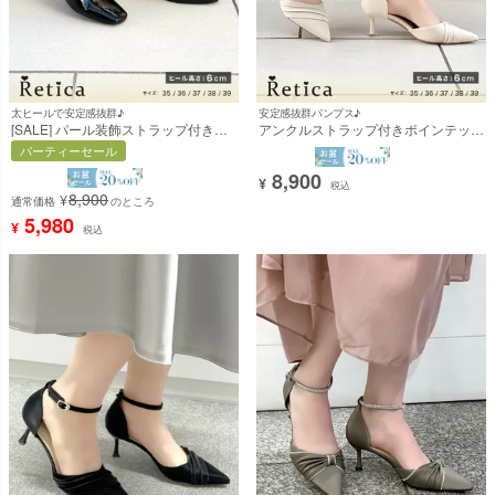
太ヒールで安定感抜群♪
安定感抜群パンプス♪
[SALE] パール装飾ストラップ付き太
アンクルストラップ付きポインテッド
ヒールパンプス(ブラック) [Retica/レ
トゥセパレートパンプス(オフホワイ
パーティーセール
ティカ]
ト) [Retica/レティカ]
8,900
¥
税込
8,900
¥
通常価格
のところ
5,980
¥
税込