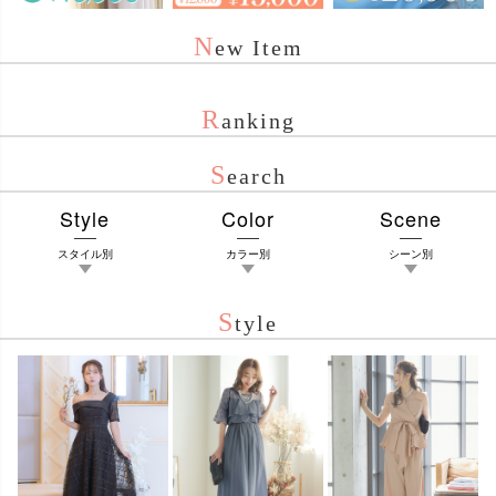
N
ew Item
R
anking
S
earch
Style
Color
Scene
スタイル別
カラー別
シーン別
S
tyle