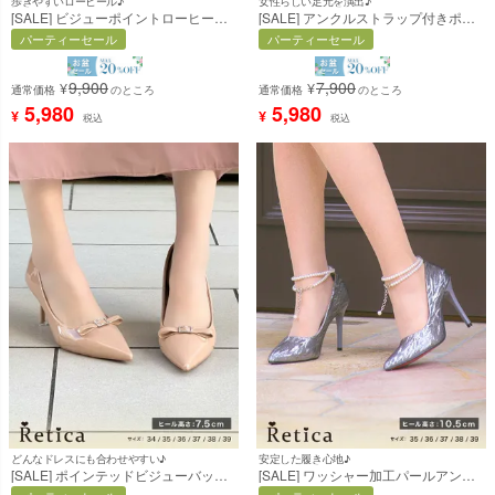
歩きやすいローヒール♪
女性らしい足元を演出♪
[SALE] ビジューポイントローヒール
[SALE] アンクルストラップ付きポイ
パンプス(ブラック) [Retica/レティカ]
ンテッドトゥパンプス (オフホワイト)
パーティーセール
パーティーセール
(11cmヒール) [Retica/レティカ]
9,900
7,900
¥
¥
通常価格
のところ
通常価格
のところ
5,980
5,980
¥
¥
税込
税込
どんなドレスにも合わせやすい♪
安定した履き心地♪
[SALE] ポインテッドビジューバック
[SALE] ワッシャー加工パールアンク
ルリボンパンプス (ベージュ) (7.5cm
ルストラップパンプス (グレー)