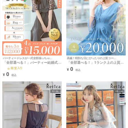
高級！特別な日にぴったりの上質コーデ♪※0円でご購入頂けるものではございません。
パーティードレスが一式全部揃っちゃう♪※0円でご購入頂けるものではございません。
「全部選べる！」1ランク上の上質パ
「全部選べる！」パーティー結婚式フ
ーティー結婚式フルコーデセット (ド
ルコーデセット (ドレス1点＋バッグ1
0
¥
レス1点＋バッグ1点+アクセ1点+靴1
点+アクセ1点+靴1足/4点15000円(税
税込
0
足/4点20000円(税込)
込)/靴なしで12000円(税込)
¥
税込