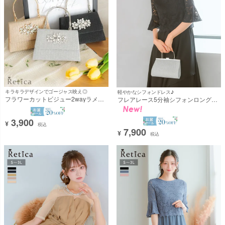
キラキラデザインでゴージャス映え◎
軽やかなシフォンドレス♪
フラワーカットビジュー2wayラメミ
フレアレース5分袖シフォンロングパ
ニパーティーバッグ [Retica/レティカ]
ーティードレス 結婚式 二次会(Sサイ
ズ～3Lサイズ) [Retica/レティカ]
3,900
¥
税込
7,900
¥
税込