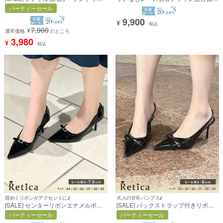
ンプス (シルバー) (10.5cmヒール)
フォンフレアロングスカート結婚式パ
パーティーセール
[Retica/レティカ]
ーティードレス [Retica/レティカ]
9,900
¥
税込
7,900
¥
通常価格
のところ
3,980
¥
税込
煌めくリボンがアクセントに♪
大人の甘辛パンプス♪
[SALE] センターリボンエナメルポイ
[SALE] バックストラップ付きリボン
ンテッドトゥパンプス (ブラック)
ポインテッドトゥパンプス (ブラック)
パーティーセール
パーティーセール
(7.5cmヒール) [Retica/レティカ]
(8cmヒール) [Retica/レティカ]