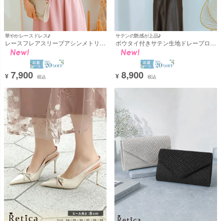
華やかレースドレス♪
サテンの艶感が上品♪
レースフレアスリーブアシンメトリー
ボウタイ付きサテン生地ドレープロン
シフォンロングパーティードレス 結
グワンピースドレス(Sサイズ～2Lサ
婚式 二次会(Sサイズ～3Lサイズ)
イズ) [Retica/レティカ]
[Retica/レティカ]
7,900
8,900
¥
¥
税込
税込