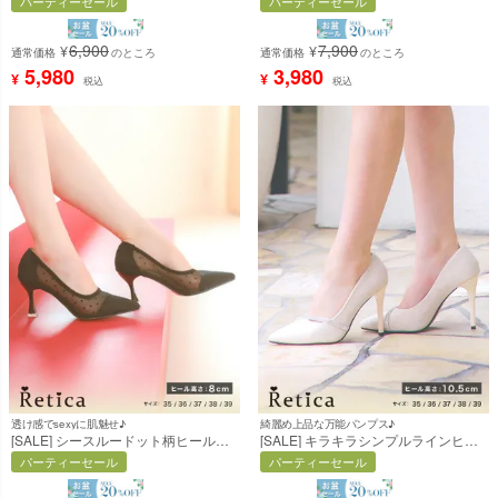
パーティーセール
パーティーセール
ヒール) [Retica/レティカ]
(10.5cmヒール) [Retica/レティカ]
6,900
7,900
¥
¥
通常価格
のところ
通常価格
のところ
5,980
3,980
¥
¥
税込
税込
透け感でsexyに肌魅せ♪
綺麗め上品な万能パンプス♪
[SALE] シースルードット柄ヒールパ
[SALE] キラキラシンプルラインヒー
ンプス (ブラック) (8cmヒール)
ルパンプス (ベージュ) (10.5cmヒー
パーティーセール
パーティーセール
[Retica/レティカ]
ル) [Retica/レティカ]