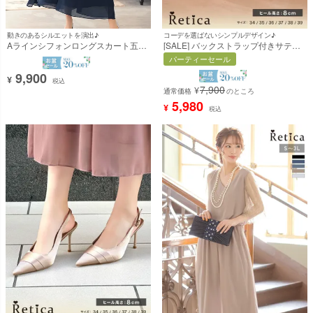
コーデを選ばないシンプルデザイン♪
動きのあるシルエットを演出♪
[SALE] バックストラップ付きサテン
Aラインシフォンロングスカート五分
ポインテッドトゥパンプス (ブラック)
袖レースベルスリーブ結婚式パーティ
パーティーセール
(8cmヒール) [Retica/レティカ]
ードレス [Retica/レティカ]
9,900
¥
税込
7,900
¥
通常価格
のところ
5,980
¥
税込