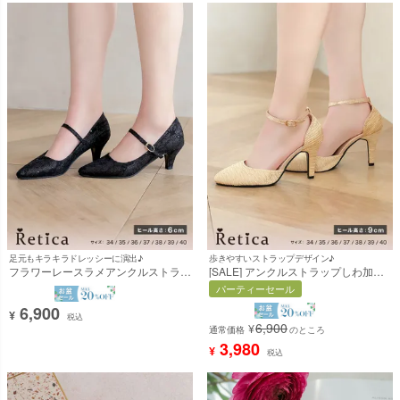
足元もキラキラドレッシーに演出♪
歩きやすいストラップデザイン♪
フラワーレースラメアンクルストラッ
[SALE] アンクルストラップしわ加工
プローヒールパンプス (ブラック)
パンプス (ベージュ) (9cmヒール)
パーティーセール
(6cmヒール) [Retica/レティカ]
[Retica/レティカ]
6,900
¥
税込
6,900
¥
通常価格
のところ
3,980
¥
税込