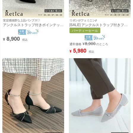
安定感抜群な上品パンプス♡
リボンがフェミニン♪
アンクルストラップ付きポインテッド
[SALE] アンクルストラップ付きフェ
トゥピンヒールパンプス(ブラック)
ミニンリボンパンプス [Retica/レティ
パーティーセール
[Retica/レティカ]
カ]
8,900
¥
税込
8,900
¥
通常価格
のところ
5,980
¥
税込