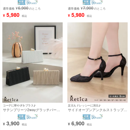
6,900
7,900
¥
¥
通常価格
のところ
通常価格
のところ
5,980
5,980
¥
¥
税込
税込
コーデに華やぎをプラス♪
足元もドレッシーに演出♪
サテンプリーツ2wayグラッチパーテ
サイドオープンアンクルストラップレ
ィーバッグ [Retica/レティカ]
ースラメパンプス (ブラック) (9cmヒ
ール) [Retica/レティカ]
3,900
6,900
¥
¥
税込
税込