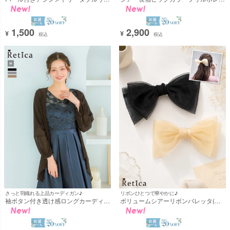
ンバレッタ(ブラック) [Retica/レティ
結婚式 二次会(Mサイズ) [Retica/レテ
カ]
ィカ]
1,500
2,900
¥
¥
税込
税込
さっと羽織れる上品カーディガン♪
リボンひとつで華やかに♪
袖ボタン付き透け感ロングカーディガ
ボリュームシアーリボンバレッタ(ベ
ン 結婚式 二次会 体型カバー(Mサイ
ージュ/ブラック) [Retica/レティカ]
ズ) [Retica/レティカ]