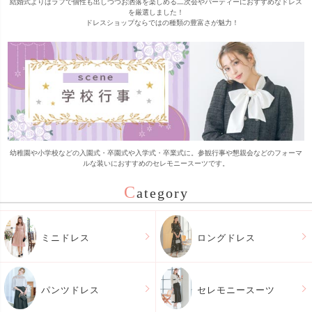
結婚式よりはラフで個性も出しつつお洒落を楽しめる二次会やパーティーにおすすめなドレス
を厳選しました！

      ドレスショップならではの種類の豊富さが魅力！
幼稚園や小学校などの入園式・卒園式や入学式・卒業式に。参観行事や懇親会などのフォーマ
ルな装いにおすすめのセレモニースーツです。
C
ategory
ミニドレス
ロングドレス
パンツドレス
セレモニースーツ