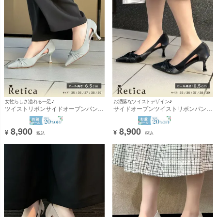
女性らしさ溢れる一足♪
お洒落なツイストデザイン♪
ツイストリボンサイドオープンパンプ
サイドオープンツイストリボンパンプ
ス(グレー) [Retica/レティカ]
ス(ブラック) [Retica/レティカ]
8,900
8,900
¥
¥
税込
税込