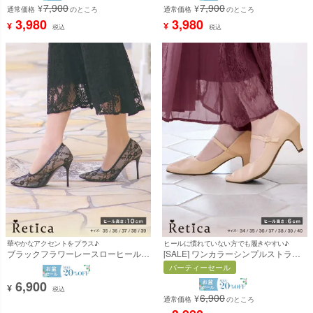
7,900
7,900
¥
¥
通常価格
のところ
通常価格
のところ
3,980
3,980
¥
¥
税込
税込
華やかなアクセントをプラス♪
ヒールに慣れていない方でも履きやすい♪
ブラックフラワーレースローヒールパ
[SALE] ワンカラーシンプルストラッ
ンプス (ブラック) (10cmヒール)
プローヒールパンプス (ベージュ)
パーティーセール
[Retica/レティカ]
(6cmヒール) [Retica/レティカ]
6,900
¥
税込
6,900
¥
通常価格
のところ