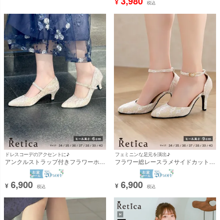
3,980
¥
税込
ドレスコーデのアクセントに♪
フェミニンな足元を演出♪
アンクルストラップ付きフラワーホワ
フラワー総レースラメサイドカットア
イトレースラメローヒールパンプス
ンクルストラップパンプス (ベージュ)
(ピンクベージュ) (6cmヒール)
(9cmヒール) [Retica/レティカ]
[Retica/レティカ]
6,900
6,900
¥
¥
税込
税込