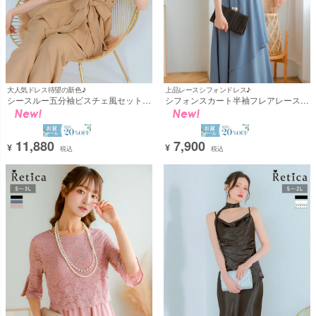
大人気ドレス待望の新色♪
上品レースシフォンドレス♪
シースルー五分袖ビスチェ風セットア
シフォンスカート半袖フレアレースス
ップパンツパーティードレス (Sサイ
リーブロングパーティードレス 結婚
ズ～3Lサイズ) [Retica/レティカ]
式 二次会(Sサイズ～3Lサイズ)
[Retica/レティカ]
11,880
7,900
¥
¥
税込
税込