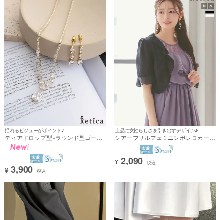
上品に女性らしさを引き出すデザイン♪
揺れるビジューがポイント♪
シアーフリルフェミニンボレロカーデ
ティアドロップ型×ラウンド型ゴージ
ィガン [Retica/レティカ]
ャスビジューネックレス×ピアス2点
セット(ゴールド) [Retica/レティカ]
2,090
¥
税込
3,900
¥
税込