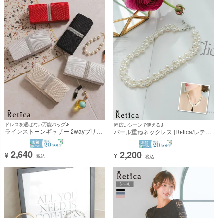
ドレスを選ばない万能バッグ♪
幅広いシーンで使える♪
ラインストーンギャザー 2wayプリー
パール重ねネックレス [Retica/レティ
ツクラッチバッグ(ベージュ/シルバー/
カ]
ブラック/ホワイト/レッド) [Retica/レ
ティカ]
2,640
2,200
¥
¥
税込
税込