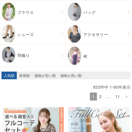
ブラウス
バッグ
シューズ
アクセサリー
羽織り
袴
人気順
新着順
価格が安い順
価格が高い順
833
件中
1
-
80
件表示
1
2
…
11