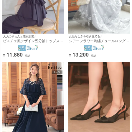
大人のきちんと感を演出♪
女性らしさを引き立てる♪
ビスチェ風デザイン五分袖トップス×
シアーフラワー刺繍チュールロングス
ワイドパンツツーピース結婚式パーテ
カート七分袖ベルスリーブ結婚式パー
ィードレス [Retica/レティカ]
ティードレス [Retica/レティカ]
11,880
13,200
¥
¥
税込
税込