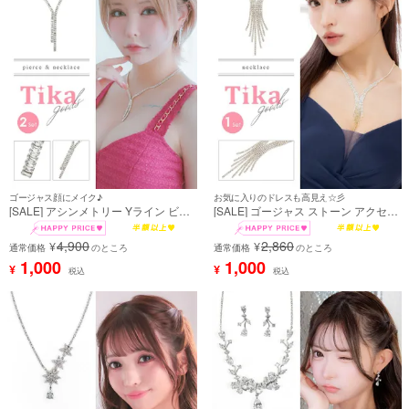
ゴージャス顔にメイク♪
お気に入りのドレスも高見え☆彡
[SALE] アシンメトリー Yライン ビジ
[SALE] ゴージャス ストーン アクセサ
ュー シルバー アクセサリー 2点セッ
リー ネックレス
ト [ネックレス＋ピアス]
4,900
2,860
¥
¥
通常価格
のところ
通常価格
のところ
1,000
1,000
¥
¥
税込
税込