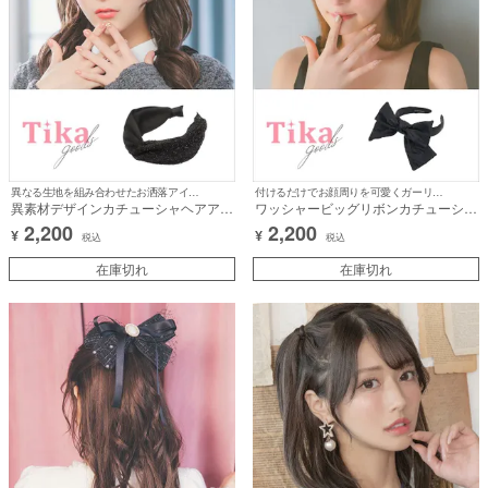
異なる生地を組み合わせたお洒落アイテム♪
付けるだけでお顔周りを可愛くガーリーに♪
異素材デザインカチューシャヘアアク
ワッシャービッグリボンカチューシャ
セサリー
ヘアアクセサリー
2,200
2,200
¥
¥
税込
税込
在庫切れ
在庫切れ