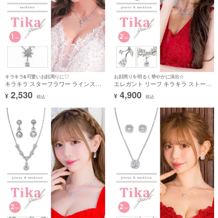
キラキラ&可愛いお顔周りに♡
お顔周りを明るく華やかに演出☆
キラキラ スターフラワー ラインスト
エレガント リーフ キラキラ ストーン
ーン アクセサリー ネックレス
アクセサリー 2点セット [ネックレス
2,530
4,900
¥
¥
＋ピアス]
税込
税込