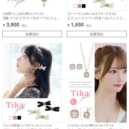
お顔周りに上品な輝きをプラス♪
ガーリーからきれいめまでマッチする♪
3連パールフラワーモチーフビジュー
ビジューストーン付きベルベットリボ
チョーカーネックレス
ンクリップ2個セットヘアアクセサリ
3,900
1,650
¥
¥
ー
税込
税込
在庫切れ
在庫切れ
ドレスや私服コーデのワンポイントに♪
さりげない大人の華やかさをプラス♪