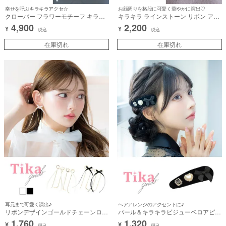
幸せを呼ぶキラキラアクセ☆
お顔周りを格段に可愛く華やかに演出♡
クローバー フラワーモチーフ キラキ
キラキラ ラインストーン リボン アク
ラビジュー アクセサリー 2点セット
セサリー ネックレス
4,900
2,200
¥
¥
[ネックレス＋ピアス]
税込
税込
在庫切れ
在庫切れ
耳元まで可愛く演出♪
ヘアアレンジのアクセントに♪
リボンデザインゴールドチェーンロン
パール＆キラキラビジューベロアピン
グピアス
ヘアアクセサリー
1,760
1,320
¥
¥
税込
税込