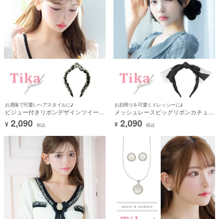
お洒落で可愛いヘアスタイルに♪
お顔周りを可愛くドレッシーに♪
ビジュー付きリボンデザインツイード
メッシュレースビッグリボンカチュー
カチューシャ
シャヘアアクセサリー
2,090
2,090
¥
¥
税込
税込