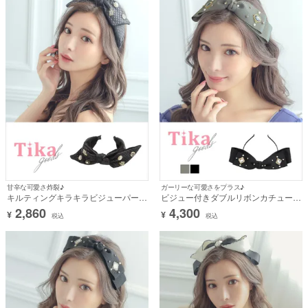
甘辛な可愛さ炸裂♪
ガーリーな可愛さをプラス♪
キルティングキラキラビジューパール
ビジュー付きダブルリボンカチューシ
付きリボンカチューシャヘアアクセサ
ャヘアアクセサリー
2,860
4,300
¥
¥
リー
税込
税込