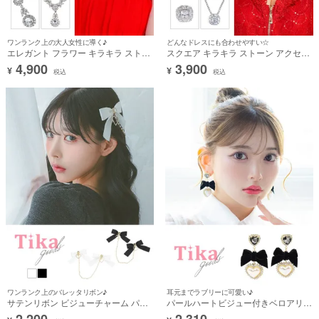
ワンランク上の大人女性に導く♪
どんなドレスにも合わせやすい☆
エレガント フラワー キラキラ ストー
スクエア キラキラ ストーン アクセサ
ン アクセサリー 2点セット [ネックレ
リー 2点セット [ネックレス＋ピアス]
4,900
3,900
¥
¥
ス＋ピアス]
税込
税込
ワンランク上のバレッタリボン♪
耳元までラブリーに可愛い♪
サテンリボン ビジューチャーム パー
パールハートビジュー付きベロアリボ
ルチェーン ツイン バレッタ ヘアアク
ンピアス
2,200
2,310