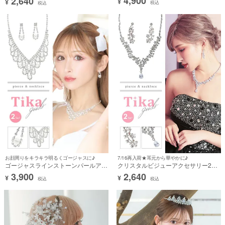
4,900
2,640
¥
¥
税込
税込
お顔周りをキラキラ明るくゴージャスに♪
7/16再入荷★耳元から華やかに♪
ゴージャスラインストーンパールアク
クリスタルビジューアクセサリー2点
セサリー2点セット [ネックレス＋ピ
セット [ネックレス＋ピアス]
3,900
2,640
¥
¥
アス]
税込
税込