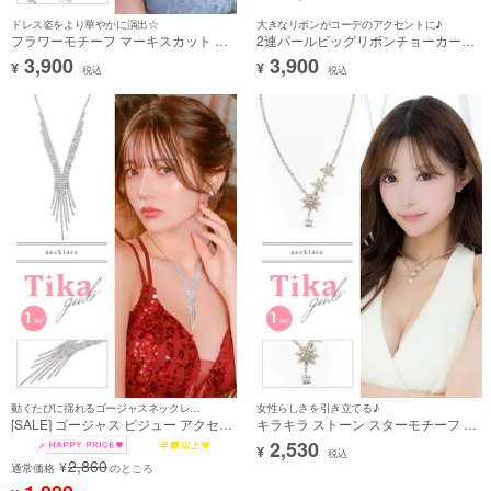
ドレス姿をより華やかに演出☆
大きなリボンがコーデのアクセントに♪
フラワーモチーフ マーキスカット キ
2連パールビッグリボンチョーカーネ
ラキラビジュー アクセサリー 2点セ
ックレス
3,900
3,900
¥
¥
ット [ネックレス＋ピアス]
税込
税込
動くたびに揺れるゴージャスネックレス☆彡
女性らしさを引き立てる♪
[SALE] ゴージャス ビジュー アクセサ
キラキラ ストーン スターモチーフ ア
リー ネックレス
クセサリー ネックレス
2,530
¥
税込
2,860
¥
通常価格
のところ