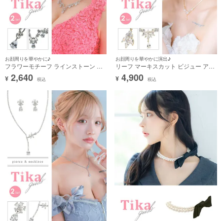
お顔周りを華やかに♪
お顔周りを華やかに演出♪
フラワーモチーフ ラインストーン ア
リーフ マーキスカット ビジュー アク
クセサリー 2点セット [ネックレス＋
セサリー 2点セット [ネックレス＋ピ
2,640
4,900
¥
¥
イヤリング]
アス]
税込
税込