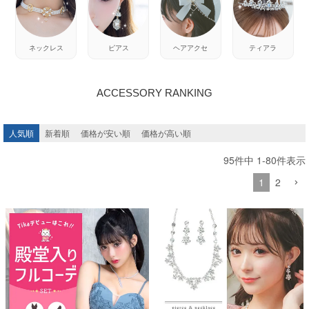
ネックレス
ピアス
ヘアアクセ
ティアラ
ACCESSORY RANKING
人気順
新着順
価格が安い順
価格が高い順
95
件中
1
-
80
件表示
1
2