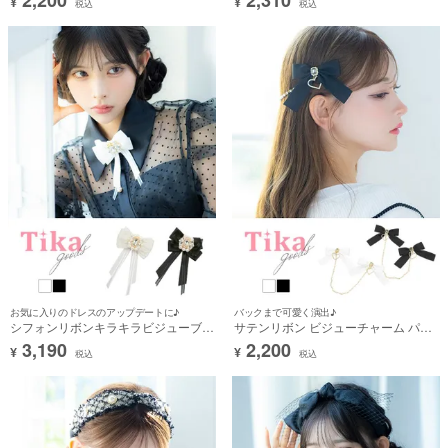
¥
¥
セサリー
税込
税込
お気に入りのドレスのアップデートに♪
バックまで可愛く演出♪
シフォンリボンキラキラビジューブロ
サテンリボン ビジューチャーム パー
ーチ
ルチェーン ツイン バレッタ ヘアアク
3,190
2,200
¥
¥
セサリー
税込
税込