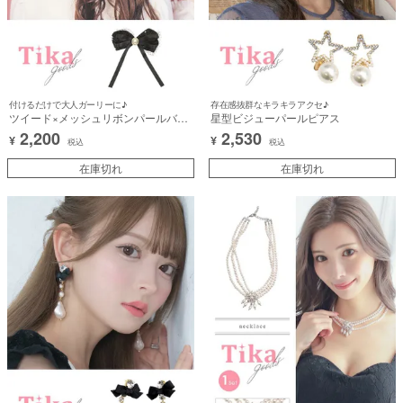
付けるだけで大人ガーリーに♪
存在感抜群なキラキラアクセ♪
ツイード×メッシュリボンパールバレ
星型ビジューパールピアス
ッタヘアアクセサリー
2,200
2,530
¥
¥
税込
税込
在庫切れ
在庫切れ