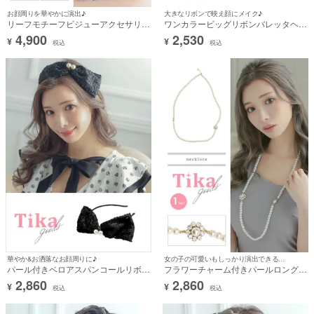
お顔周りを華やかに演出♪
大きなリボンで映え顔にメイク♪
リーフモチーフビジューアクセサリー
ワンカラービッグリボンバレッタヘア
2点セット [ネックレス＋ピアス]
アクセサリー
4,900
2,530
¥
¥
税込
税込
華やか&お洒落なお顔周りに♪
女の子の可愛いもしっかり演出できる上品アクセ♪
パール付きベロアスパンコールリボン
フラワーチャーム付きパールロングネ
カチューシャヘアアクセサリー
ックレス
2,860
2,860
¥
¥
税込
税込