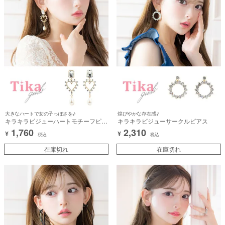
大きなハートで女の子っぽさを♪
煌びやかな存在感♪
キラキラビジューハートモチーフピア
キラキラビジューサークルピアス
ス
1,760
2,310
¥
¥
税込
税込
在庫切れ
在庫切れ