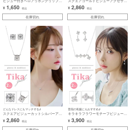
ビジュー付きベロアリボンクリップ2
スクエアゴールドビジューアクセサリ
個セットヘアアクセサリー
ー2点セット [ネックレス＋ピアス]
1,650
2,860
¥
¥
税込
税込
在庫切れ
在庫切れ
どんなドレスにもマッチする♪
普段の私服にもおすすめ♪
スクエアビジューカットシルバーアク
キラキラフラワーモチーフビジューア
セサリー2点セット [ネックレス＋ピ
クセサリー2点セット [ネックレス＋
2,860
3,900
¥
¥
アス]
ピアス]
税込
税込
在庫切れ
在庫切れ