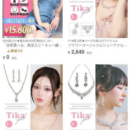
売れ筋だけ★最大26,000円相当がこの価格！！！！！※0円でご購入頂けるものではございません。
7/16再入荷★コーデの格上げアイテム♪
「全部選べる」殿堂入り！キャバ嬢フ
フラワーゴージャスビジューアクセサ
ルコーデセット (ドレス1～3点＋靴1
リー2点セット [ネックレス＋ピアス]
2,640
¥
足＋ブラ1点＋アクセサリー1点/税込
税込
0
15,800円)
¥
税込