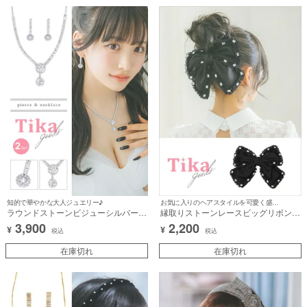
知的で華やかな大人ジュエリー♪
お気に入りのヘアスタイルを可愛く盛れる♪
ラウンドストーンビジューシルバーア
縁取りストーンレースビッグリボンバ
クセサリー2点セット [ネックレス＋
レッタヘアアクセサリー
3,900
2,200
¥
¥
ピアス]
税込
税込
在庫切れ
在庫切れ