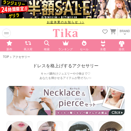
お盆休業のお知らせ >>
BRAND
新作
再入荷
検索
ランキング
セール
水着
浴衣
TOP
アクセサリー
ドレスを格上げするアクセサリー
キャバ嬢向けジュエリーや小物まで♡
あなたを輝かせるアイテムが勢ぞろい✨