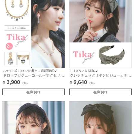
スライド式でお好みの長さに簡単調節◎♪
甘すぎない大人顔に♪
ドロップビジューゴールドアクセサリ
グレンチェックリボンビジューカチュ
ー2点セット [ネックレス＋ピアス]
ーシャヘアアクセサリー
3,900
2,640
¥
¥
税込
税込
在庫切れ
在庫切れ