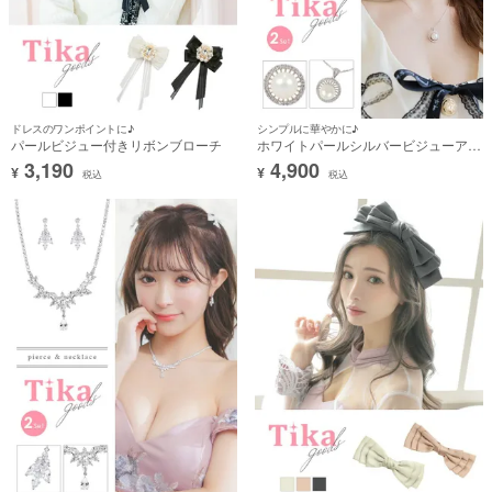
ドレスのワンポイントに♪
シンプルに華やかに♪
パールビジュー付きリボンブローチ
ホワイトパールシルバービジューアク
セサリー2点セット [ネックレス＋ピ
3,190
4,900
¥
¥
アス]
税込
税込