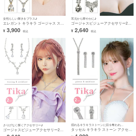
女性らしい輝きをプラス♪
耳元から華やかに♪
エレガント キラキラ ゴージャス スト
ゴージャスビジューアクセサリー2点
ーン アクセサリー 2点セット [ネック
セット [ネックレス＋ピアス]
3,900
2,640
¥
¥
レス＋ピアス]
税込
税込
揺れるキラキラストーンに目を奪われる☆
さりげなく輝くアクセサリー♪
タッセル キラキラ ストーン アクセサ
ゴージャスビジューアクセサリー2点
リー 2点セット [ネックレス＋ピアス]
セット [ネックレス＋イヤリング]