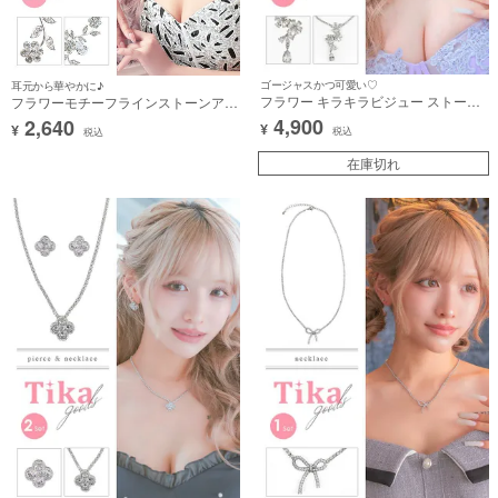
ゴージャスかつ可愛い♡
耳元から華やかに♪
フラワー キラキラビジュー ストーン
フラワーモチーフラインストーンアク
アクセサリー 2点セット [ネックレス
セサリー2点セット [ネックレス＋ピ
4,900
2,640
¥
¥
＋ピアス]
アス]
税込
税込
在庫切れ