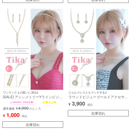
ワンランク上の装いに演出♪
どんなドレスともマッチする♪
[SALE] アシンメトリーYラインビジュ
ラウンドビジューゴールドアクセサリ
ーゴールドアクセサリー2点セット
ー2点セット [ネックレス＋ピアス]
3,900
¥
[ネックレス＋ピアス]
税込
4,900
¥
通常価格
のところ
在庫切れ
1,000
¥
税込
在庫切れ