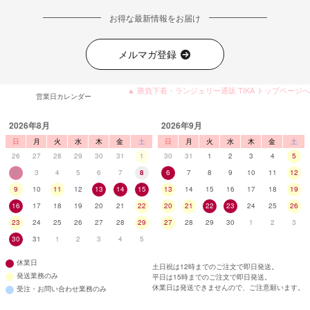
お得な最新情報をお届け
メルマガ登録
▲ 勝負下着・ランジェリー通販 TIKA トップページへ
営業日カレンダー
2026年8月
2026年9月
日
月
火
水
木
金
土
日
月
火
水
木
金
土
26
27
28
29
30
31
1
30
31
1
2
3
4
5
2
3
4
5
6
7
8
6
7
8
9
10
11
12
9
10
11
12
13
14
15
13
14
15
16
17
18
19
16
17
18
19
20
21
22
20
21
22
23
24
25
26
23
24
25
26
27
28
29
27
28
29
30
1
2
3
30
31
1
2
3
4
5
休業日
土日祝は12時までのご注文で即日発送。
発送業務のみ
平日は15時までのご注文で即日発送。
休業日は発送できませんので、ご注意願います。
受注・お問い合わせ業務のみ