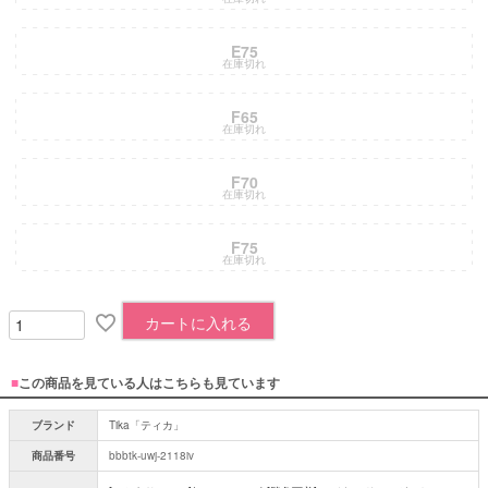
E75
在庫切れ
F65
在庫切れ
F70
在庫切れ
F75
在庫切れ
カートに入れる
■
この商品を見ている人はこちらも見ています
ブランド
Tika「ティカ」
商品番号
bbbtk-uwj-2118iv