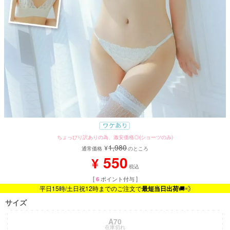
ちょっぴり訳ありの為、激安価格◎(ショーツのみ)
1,980
¥
通常価格
のところ
550
¥
税込
[
6
ポイント付与 ]
平日15時/土日祝12時までのご注文で
最短当日出荷
🚚💨
サイズ
A70
在庫切れ