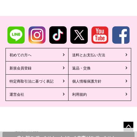
初めての方へ
送料とお支払い方法
新規会員登録
返品・交換
特定商取引法に基づく表記
個人情報保護方針
運営会社
利用規約
1,980
¥
通常価格
のところ
ペー
©2013 Tika All Rights reserved.
カラー・サイズを選んでカートに入れる