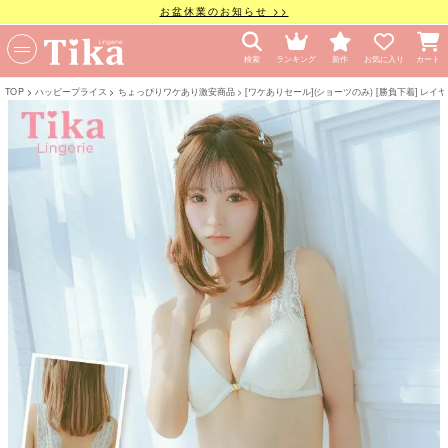
お盆休業のお知らせ >>
検索
ランキング
新作
お気に入り
カート
TOP
ハッピープライス
ちょっぴりワケあり激安商品
[ワケありセール](ショーツのみ) [勝負下着] 