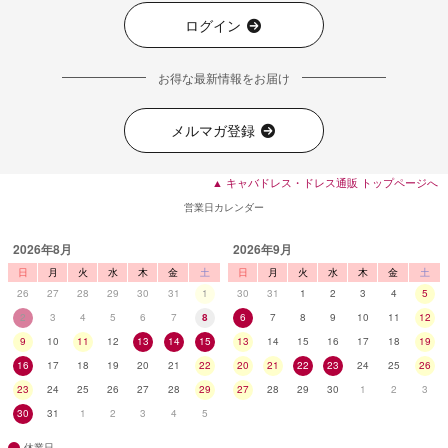
ログイン
お得な最新情報をお届け
メルマガ登録
▲ キャバドレス・ドレス通販 トップページへ
営業日カレンダー
2026年8月
2026年9月
日
月
火
水
木
金
土
日
月
火
水
木
金
土
26
27
28
29
30
31
1
30
31
1
2
3
4
5
2
3
4
5
6
7
8
6
7
8
9
10
11
12
9
10
11
12
13
14
15
13
14
15
16
17
18
19
16
17
18
19
20
21
22
20
21
22
23
24
25
26
23
24
25
26
27
28
29
27
28
29
30
1
2
3
30
31
1
2
3
4
5
休業日