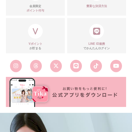
会員限定
豊富な決済方法
ポイント付与
Vポイント
LINE ID連携
が貯まる
でかんたんログイン