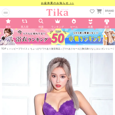
お盆休業のお知らせ >>
BRAND
新作
再入荷
検索
ランキング
セール
水着
浴衣
TOP
ハッピープライス
ちょっぴりワケあり激安商品
[ワケありセール] (胸元飾りなし)エレガントレ