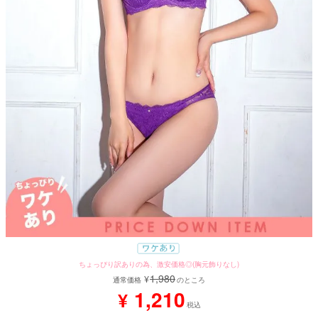
ちょっぴり訳ありの為、激安価格◎(胸元飾りなし)
1,980
¥
通常価格
のところ
1,210
¥
税込