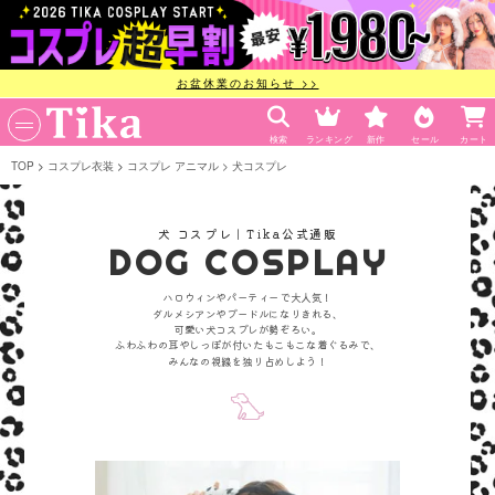
お盆休業のお知らせ >>
検索
ランキング
新作
セール
カート
TOP
コスプレ衣装
コスプレ アニマル
犬コスプレ
犬 コスプレ｜Tika公式通販
DOG COSPLAY
ハロウィンやパーティーで大人気！
ダルメシアンやプードルになりきれる、
可愛い犬コスプレが勢ぞろい。
ふわふわの耳やしっぽが付いたもこもこな着ぐるみで、
みんなの視線を独り占めしよう！