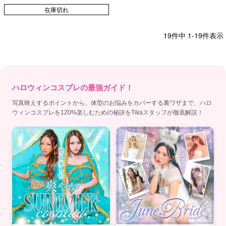
スカート/カチューシャ/マスク/グロー
ブ)【ハロウィン】[tk-hwbl001]
在庫切れ
19
件中
1
-
19
件表示
ハロウィンコスプレの最強ガイド！
写真映えするポイントから、体型のお悩みをカバーする裏ワザまで、ハロ
ウィンコスプレを120%楽しむための秘訣をTikaスタッフが徹底解説！