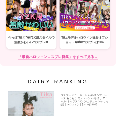
今っぽ”映え”💿Y2K風スタイルで
Tikaモデルハロウィン撮影オフシ
無敵かわいいコスプレ🪩
ョット❤️🎃#コスプレはtika
「最新ハロウィンコスプレ特集」をすべて見る→
DAIRY RANKING
コスプレ バニーガール 4点set シアーレ
ース もこもこ モノトーン へそ出し アニ
マル (トップス/パンツ/カチューシャ/しっ
ぽ)【ハロウィン】[tk-hwjj2407]