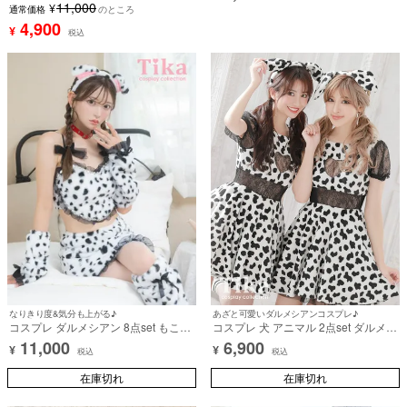
11,000
¥
ル (シャツ/スカート/リボンブローチ/
ャ/カフス/透明ストラップ)【ハロウィ
通常価格
のところ
サスペンダー/カチューシャ)【ハロウ
ン】[tk-hw886099]
4,900
¥
税込
ィン】[tk-hw534779]
なりきり度&気分も上がる♪
あざと可愛いダルメシアンコスプレ♪
コスプレ ダルメシアン 8点set もこも
コスプレ 犬 アニマル 2点set ダルメシ
こ ハート チュールリボン ビジュー へ
アン ブラックレース 露出少なめ (ワ
11,000
6,900
¥
¥
そ出し 犬 アニマル (トップス/スカー
ンピース/カチューシャ)【ハロウィ
税込
税込
ト/カチューシャ/チョーカー/付け鼻/ア
ン】[tk-hwblunst-0973x]
ームカバー/しっぽ/レッグカバー)【ハ
在庫切れ
在庫切れ
ロウィン】[tk-hwjj250419]