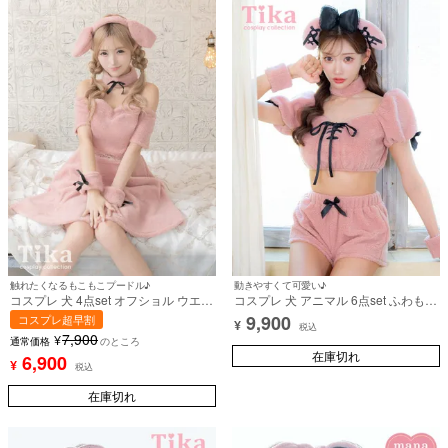
触れたくなるもこもこプードル♪
動きやすくて可愛い♪
コスプレ 犬 4点set オフショル ウエス
コスプレ 犬 アニマル 6点set ふわもこ
トレース 体型カバー フレアスカート
リボン へそ出し プードル (トップス/
9,900
コスプレ超早割
¥
ふわふわ ピンクプードル ガーリー ア
パンツ/カチューシャ/チョーカー/カフ
税込
7,900
¥
ニマル (ワンピース/カチューシャ/チ
ス/レッグカバー)【ハロウィン】[tk-
通常価格
のところ
ョーカー/カフス)【ハロウィン】[tk-
hwjj2404b]
在庫切れ
6,900
¥
税込
hw220408]
在庫切れ