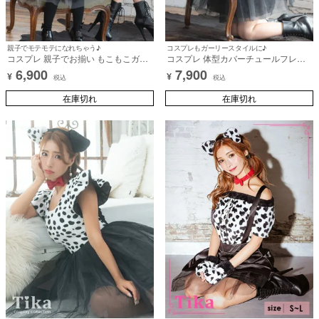
親子でモテモテになれちゃう♪
コスプレもガーリースタイルに♪
コスプレ 親子でお揃い もこもこガー
コスプレ 体型カバーチュールフレア
リーダルメシアン [3点セット] (ワンピ
スカートもこもこダルメシアン犬アニ
6,900
7,900
¥
¥
ース/チョーカー/カチューシャ)【ハロ
マル [3点セット] (ワンピース/チョー
税込
税込
ウィン】[tk-hwk886204]
カー/カチューシャ)【ハロウィン】[tk-
在庫切れ
hw886198a]
在庫切れ