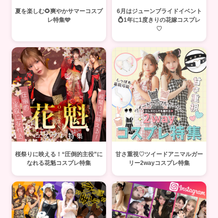
夏を楽しむ🌻爽やかサマーコスプ
6月はジューンブライドイベント
レ特集🩵
💍1年に1度きりの花嫁コスプレ
♡
桜祭りに映える！“圧倒的主役”に
甘さ重視♡ツイードアニマルガー
なれる花魁コスプレ特集
リー2wayコスプレ特集