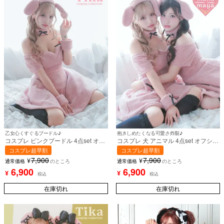
乙女心くすぐるプードル♪
抱きしめたくなる可愛さ炸裂♪
コスプレ ピンクプードル 4点set オフ
コスプレ 犬 アニマル 4点set オフショ
ショル ウエストレース リボン 体型カ
ル ウエストレース リボン 体型カバー
コスプレ超早割
コスプレ超早割
バー フレアスカート ふわもこ アニマ
フレアスカート ふわもこ ピンクプー
7,900
7,900
¥
¥
ル (ワンピース/カチューシャ/チョー
ドル (ワンピース/カチューシャ/チョ
通常価格
のところ
通常価格
のところ
カー/カフス)【ハロウィン】[tk-
ーカー/カフス)【ハロウィン】[tk-
6,900
6,900
¥
¥
税込
税込
hw220408b]
hw220408a]
在庫切れ
在庫切れ