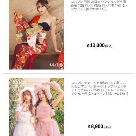
コスプレ 和装 3点set ワンショルダー 薔
薇柄 花魁ドレス (着物ドレス/帯２種)【ハ
ロウィン】[tk-hw201112]
13,000
¥
(税込)
コスプレ テディベア 6点set へそ出し ふ
わもこ アニマル (レーストップス/ビスチ
ェトップス/パンツ/帽子/リストバンド/レ
ッグカバー)【ハロウィン】[tk-hwjj25701]
8,900
¥
(税込)