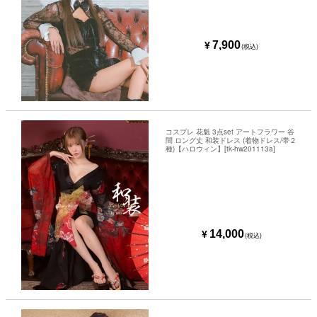
7,900
¥
(税込)
コスプレ 花魁 3点set アートフラワー 谷
間 ロング丈 和装ドレス (着物ドレス/帯２
種)【ハロウィン】[tk-hw201113a]
14,000
¥
(税込)