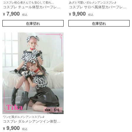
コスプレ初心者さんでも安心して着れちゃう♪
あざと可愛いダルメシアンコスプレ♪
コスプレ チュール体型カバーフレア
コスプレ サロペ風体型カバーフレア
スカートダルメシアン犬アニマル [3
スカートダルメシアンガーリー犬アニ
7,900
9,900
¥
¥
点セット] (ワンピース/チョーカー/カ
マル [6点セット] (トップス/チョーカ
税込
税込
チューシャ)【ハロウィン】[tk-
ー/スカート/カチューシャ/マスク/グロ
hw886198]
在庫切れ
ーブ)【ハロウィン】[tk-hwbl001a]
在庫切れ
ワンピ風ダルメシアンコスプレ♪
コスプレ ダルメシアンツイン体型カ
バーフレアスカートガーリー犬アニマ
9,900
¥
ル [6点セット] (トップス/チョーカー/
税込