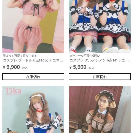
誰よりも可愛く目立てる♪
ガーリーな可愛さ爆発♪
コスプレ プードル 6点set 犬 アニマル
コスプレ ダルメシアン 6点set アニマ
ふわもこ リボン へそ出し (トップス/
ル サスペンダー 犬 初心者 (ワンピー
9,900
5,900
¥
¥
パンツ/カチューシャ/チョーカー/カフ
ス/カチューシャ/チョーカー/手袋/しっ
税込
税込
ス/レッグカバー)【ハロウィン】[tk-
ぽ/靴下) 【ハロウィン】[tk-hw2015]
hwjj2404a]
在庫切れ
femme fatale×Tika
在庫切れ