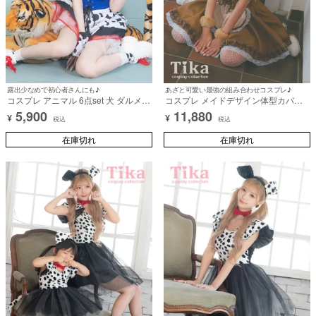
露出少なめで初心者さんにも♪
あざと可愛い最強の組み合わせコスプレ♪
コスプレ アニマル 6点set 犬 ダルメシ
コスプレ メイドデザイン体型カバー
アン サスペンダー フレアスカート 体
フレアスカートガーリー犬アニマル
5,900
11,880
¥
¥
型カバー (ワンピース/カチューシャ/
[7点セット] (ワンピース/カチューシ
税込
税込
チョーカー/手袋/しっぽ/靴下)【ハロ
ャ/付け襟/リボンブローチ/コルセット/
ウィン】[tk-hw2015a]
在庫切れ
カフス/しっぽ)【ハロウィン】[tk-
在庫切れ
hw908043]