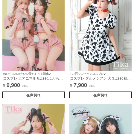
ぬいぐるみみたいな愛らしさを演出♪
101匹ワンチャンコスプレ♪
コスプレ 犬アニマル 6点set ふわもこ
コスプレ ダルメシアン 犬 3点set 初心
リボン へそ出しプードル (トップス/
者 フレアスカート 半袖 アニマル [3点
9,900
7,900
¥
¥
パンツ/カチューシャ/チョーカー/カフ
セット] (ワンピース/チョーカー/カチ
税込
税込
ス/レッグカバー)【ハロウィン】[tk-
ューシャ)【ハロウィン】[tk-
hwjj2404]
在庫切れ
hw95724]
在庫切れ