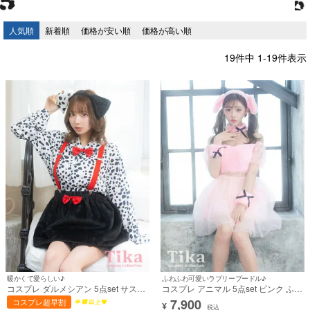
人気順
新着順
価格が安い順
価格が高い順
19
件中
1
-
19
件表示
暖かくて愛らしい♪
ふわふわ可愛いラブリープードル♪
コスプレ ダルメシアン 5点set サスペ
コスプレ アニマル 5点set ピンク ふわ
ンダー付き もこもこ 犬 フレアスカー
ふわ 黒リボン プードル 犬 ガーリー
7,900
コスプレ超早割
¥
ト 体型カバー 袖あり ガーリー アニマ
(ワンピース/チョーカー/カチューシ
税込