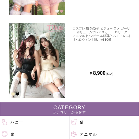
コスプレ 猫 3点set ビジュー ラメ ガーリ
ー ボリュームフレアスカート ロリーター
アニマル (ワンピース/猫耳/ヘッドドレス)
【ハロウィン】[tk-hw8809]
8,900
¥
(税込)
CATEGORY
カテゴリーから探す
バニー
猫
鬼
アニマル