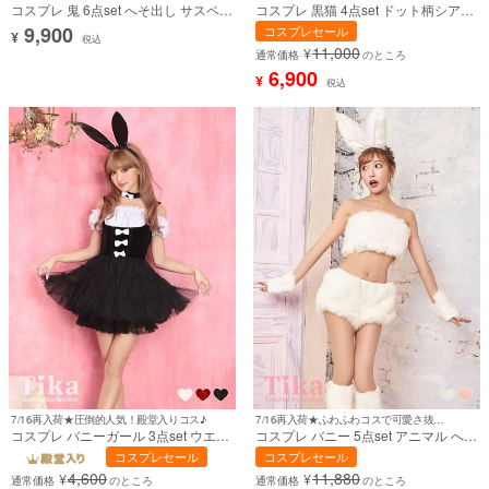
コスプレ 鬼 6点set へそ出し サスペン
コスプレ 黒猫 4点set ドット柄シアー
ダー付き フレアスカート アニマル
ベロア サイド編み上げ ボディコン ア
9,900
コスプレセール
¥
(トップス/スカート/角/チョーカー/カ
ニマル (ワンピース/チョーカー/カチ
税込
11,000
¥
フス/レッグカバー)【ハロウィン】[tk-
ューシャ/レースグローブ)【ハロウィ
通常価格
のところ
hwjjf001-k]
ン】[tk-hwcat2202b]
6,900
¥
税込
7/16再入荷★圧倒的人気！殿堂入りコス♪
7/16再入荷★ふわふわコスで可愛さ抜群♡
コスプレ バニーガール 3点set ウエイ
コスプレ バニー 5点set アニマル へそ
トレス 体型カバー アニマル (ワンピ
出し ふわふわ 白 ホワイト (トップス/
コスプレセール
コスプレセール
ース/カチューシャ/チョーカー)【ハロ
ボトム/カチューシャ/アームカバー/レ
4,600
11,880
¥
¥
ウィン】[tk-hw1044]
ッグカバー)【ハロウィン】[tk-
通常価格
のところ
通常価格
のところ