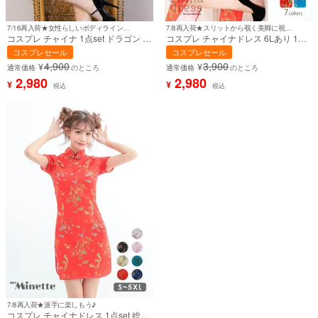
7/16再入荷★女性らしいボディラインを演出♪
7/8再入荷★スリットから覗く美脚に視線釘付け♪
コスプレ チャイナ 1点set ドラゴン プ
コスプレ チャイナドレス 6Lあり 1点
リント ボディコン 体型カバー タイト
set 刺繍デザイン サイドスリット タ
コスプレセール
コスプレセール
(ドレス)【ハロウィン】[tk-hw5721a]
イト ロング丈 プチプラ (チャイナ服)
4,900
3,900
¥
¥
【ハロウィン】[th-hwj3096]
通常価格
のところ
通常価格
のところ
2,980
2,980
¥
¥
税込
税込
7/8再入荷★派手に楽しもう♪
コスプレ チャイナドレス 1点set 総柄