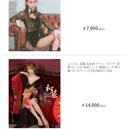
7,900
¥
(税込)
コスプレ 花魁 3点set アートフラワー 谷
間 ロング丈 和装ドレス (着物ドレス/帯２
種)【ハロウィン】[tk-hw201113a]
14,000
¥
(税込)