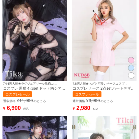
7/14再入荷★ラグジュアリーな黒猫コスプレ♪
7/8再入荷★あざと可愛いナースコスプレ♪
コスプレ 黒猫 4点set ドット柄シアー
コスプレ ナース 2点set ハートデザイ
ベロア サイド編み上げ ボディコン ア
ン タイトミニワンピース プチプラ
コスプレセール
コスプレセール
ニマル (ワンピース/チョーカー/カチ
(ワンピース/帽子)【ハロウィン】[th-
11,000
3,900
¥
¥
ューシャ/レースグローブ)【ハロウィ
hwds203]
通常価格
のところ
通常価格
のところ
ン】[tk-hwcat2202a]
6,900
2,980
¥
¥
税込
税込