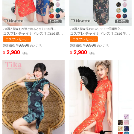
7/8再入荷★お友達と着るとさらにお目立ち♪
7/8再入荷★深めのスリットで美脚際立つ♪
コスプレ チャイナドレス 1点set 総柄
コスプレ チャイナドレス 1点set 半袖
サイドスリット タイトミニスカート
総柄 サイドスリット タイト ロング丈
コスプレセール
コスプレセール
プチプラ (チャイナ服)【ハロウィン】
プチプラ (チャイナ服)【ハロウィン】
3,900
3,900
¥
¥
[th-hwj4060c]
[th-hwj3096c]
通常価格
のところ
通常価格
のところ
2,980
2,980
¥
¥
税込
税込