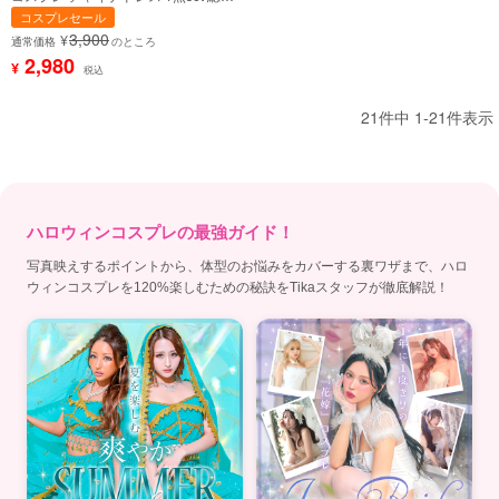
サイドスリット タイトミニスカート
コスプレセール
プチプラ (チャイナ服)【ハロウィン】
3,900
¥
[th-hwj4060d]
通常価格
のところ
2,980
¥
税込
21
件中
1
-
21
件表示
ハロウィンコスプレの最強ガイド！
写真映えするポイントから、体型のお悩みをカバーする裏ワザまで、ハロ
ウィンコスプレを120%楽しむための秘訣をTikaスタッフが徹底解説！