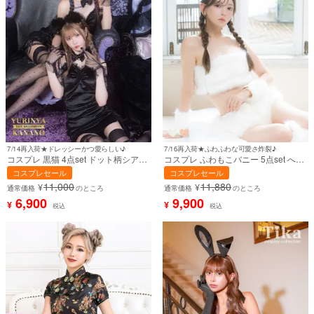
7/14再入荷★ドレッシーかつ愛らしい♪
7/16再入荷★ふわふわな可愛さ炸裂♪
コスプレ 黒猫 4点set ドット柄シアー
コスプレ ふわもこバニー 5点set へそ
ベロア サイド編み上げ ボディコン ア
出し アニマル 白 ホワイト (トップス/
コスプレセール
コスプレセール
ニマル (ワンピース/チョーカー/カチ
ボトム/カチューシャ/アームカバー/レ
11,000
11,880
¥
¥
ューシャ/レースグローブ)【ハロウィ
ッグカバー)【ハロウィン】[tk-
通常価格
のところ
通常価格
のところ
ン】[tk-hwcat2202] ゆりにゃ×戦慄か
hw1146d]
6,900
9,900
¥
¥
税込
税込
なのTikaコラボ