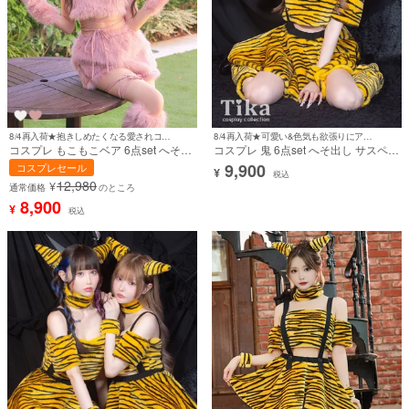
8/4再入荷★抱きしめたくなる愛されコス♪
8/4再入荷★可愛い&色気も欲張りにアピールできる♪
コスプレ もこもこベア 6点set へそ出
コスプレ 鬼 6点set へそ出し サスペン
し ふわもこ 熊 ピンク アニマル (レー
ダー付き フレアスカート アニマル
9,900
コスプレセール
¥
ストップス/ビスチェトップス/パンツ/
(トップス/スカート/角/チョーカー/カ
税込
12,980
¥
帽子/リストバンド/レッグカバー)【ハ
フス/レッグカバー)【ハロウィン】[tk-
通常価格
のところ
ロウィン】[tk-hwjj25701b]
hwjjf001-kc]
8,900
¥
税込