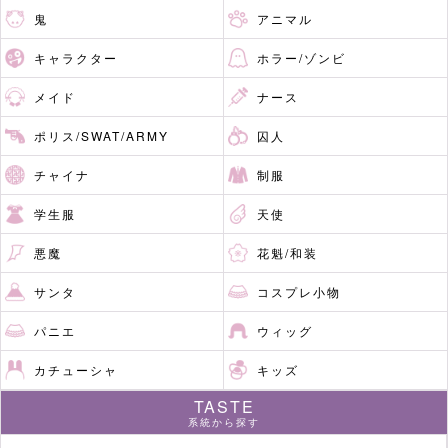
鬼
アニマル
キャラクター
ホラー/ゾンビ
メイド
ナース
ポリス/SWAT/ARMY
囚人
チャイナ
制服
学生服
天使
悪魔
花魁/和装
サンタ
コスプレ小物
パニエ
ウィッグ
カチューシャ
キッズ
TASTE
系統から探す