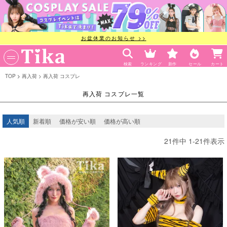
お盆休業のお知らせ >>
検索
ランキング
新作
セール
カート
TOP
再入荷
再入荷 コスプレ
再入荷 コスプレ一覧
人気順
新着順
価格が安い順
価格が高い順
21
件中
1
-
21
件表示