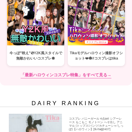
今っぽ”映え”💿Y2K風スタイルで
Tikaモデルハロウィン撮影オフシ
無敵かわいいコスプレ🪩
ョット❤️🎃#コスプレはtika
「最新ハロウィンコスプレ特集」をすべて見る→
DAIRY RANKING
コスプレ バニーガール 4点set シアーレ
ース もこもこ モノトーン へそ出し アニ
マル (トップス/パンツ/カチューシャ/しっ
ぽ)【ハロウィン】[tk-hwjj2407]