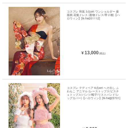
コスプレ 和装 3点set ワンショルダー 薔
薇柄 花魁ドレス (着物ドレス/帯２種)【ハ
ロウィン】[tk-hw201112]
13,000
¥
(税込)
コスプレ テディベア 6点set へそ出し ふ
わもこ アニマル (レーストップス/ビスチ
ェトップス/パンツ/帽子/リストバンド/レ
ッグカバー)【ハロウィン】[tk-hwjj25701]