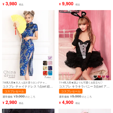
hw1146]
3,980
9,900
¥
¥
税込
税込
7/8再入荷★大人っぽさ漂うロングチャイナドレス♪
7/14再入荷★誰よりも可愛くお目立ち♡
コスプレ チャイナドレス 1点set 総柄
コスプレ キラキラバニー 3点set アニ
サイドスリット タイト ロング丈 プチ
マル フレアミニスカート 黒 [3点セッ
コスプレセール
コスプレセール
プラ (チャイナ服)【ハロウィン】[th-
ト] (ワンピース/手袋/カチューシャ)
3,900
5,900
¥
¥
hwj3096a]
【ハロウィン】[tk-hw616]
通常価格
のところ
通常価格
のところ
2,980
4,900
¥
¥
税込
税込