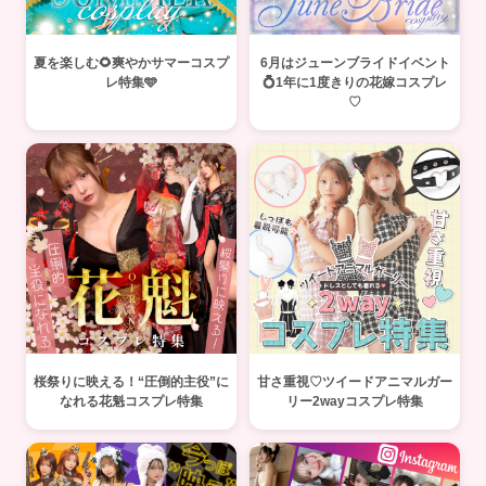
夏を楽しむ🌻爽やかサマーコスプ
6月はジューンブライドイベント
レ特集🩵
💍1年に1度きりの花嫁コスプレ
♡
桜祭りに映える！“圧倒的主役”に
甘さ重視♡ツイードアニマルガー
なれる花魁コスプレ特集
リー2wayコスプレ特集