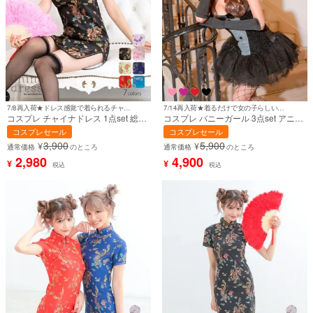
7/8再入荷★ドレス感覚で着られるチャイナ服♪
7/14再入荷★着るだけで女の子らしい美スタイルに♪
コスプレ チャイナドレス 1点set 総柄
コスプレ バニーガール 3点set アニマ
サイドスリット タイトミニスカート
ル キラキラ ホルターネック 胸元リボ
コスプレセール
コスプレセール
プチプラ (チャイナ服)【ハロウィン】
ン フレアミニスカート [3点セット]
3,900
5,900
¥
¥
[th-hwj4060a]
(ワンピース/手袋/カチューシャ)【ハ
通常価格
のところ
通常価格
のところ
ロウィン】[tk-hw616e]
2,980
4,900
¥
¥
税込
税込