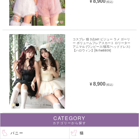
8,900
¥
(税込)
コスプレ 猫 3点set ビジュー ラメ ガーリ
ー ボリュームフレアスカート ロリーター
アニマル (ワンピース/猫耳/ヘッドドレス)
【ハロウィン】[tk-hw8809]
8,900
¥
(税込)
CATEGORY
カテゴリーから探す
バニー
猫