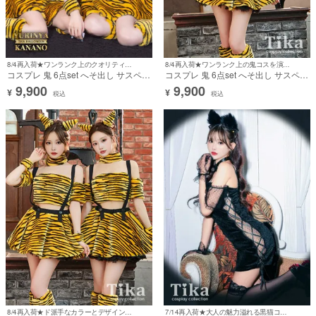
8/4再入荷★ワンランク上のクオリティー♪
8/4再入荷★ワンランク上の鬼コスを演出♪
コスプレ 鬼 6点set へそ出し サスペン
コスプレ 鬼 6点set へそ出し サスペン
ダー付き フレアスカート アニマル
ダー付き フレアスカート アニマル
9,900
9,900
¥
¥
(トップス/スカート/角/チョーカー/カ
(トップス/スカート/角/チョーカー/カ
税込
税込
フス/レッグカバー)【ハロウィン】[tk-
フス/レッグカバー)【ハロウィン】[tk-
hwjjf001-kb]
hwjjf001-ka]
8/4再入荷★ド派手なカラーとデザインで周囲と差を付ける♪
7/14再入荷★大人の魅力溢れる黒猫コスプレ♪