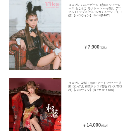
コスプレ バニーガール 4点set シアーレ
ース もこもこ モノトーン へそ出し アニ
マル (トップス/パンツ/カチューシャ/しっ
ぽ)【ハロウィン】[tk-hwjj2407]
7,900
¥
(税込)
コスプレ 花魁 3点set アートフラワー 谷
間 ロング丈 和装ドレス (着物ドレス/帯２
種)【ハロウィン】[tk-hw201113a]
14,000
¥
(税込)