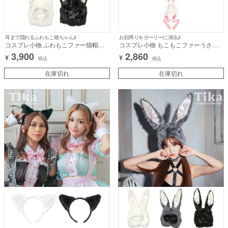
耳まで隠れるふわもこ猫ちゃん♪
お顔周りをガーリーに演出♪
コスプレ小物 ふわもこファー猫帽子
コスプレ小物 もこもこファーうさた
【ハロウィン】[tk-hwcathat]
ん帽子【ハロウィン】[tk-hw906087]
3,900
2,860
¥
¥
税込
税込
在庫切れ
在庫切れ