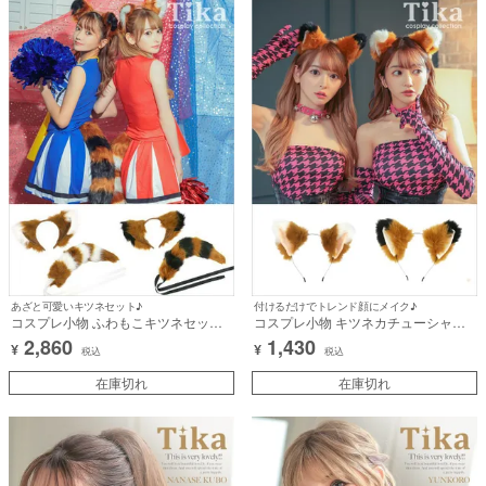
あざと可愛いキツネセット♪
付けるだけでトレンド顔にメイク♪
コスプレ小物 ふわもこキツネセット
コスプレ小物 キツネカチューシャ
(カチューシャ/しっぽ)【ハロウィン】
【ハロウィン】[tk-hwts0049]
2,860
1,430
¥
¥
[tk-hwts0048]
税込
税込
在庫切れ
在庫切れ