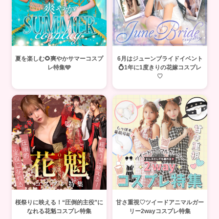
夏を楽しむ🌻爽やかサマーコスプ
6月はジューンブライドイベント
レ特集🩵
💍1年に1度きりの花嫁コスプレ
♡
桜祭りに映える！“圧倒的主役”に
甘さ重視♡ツイードアニマルガー
なれる花魁コスプレ特集
リー2wayコスプレ特集