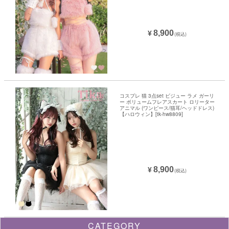
8,900
¥
(税込)
コスプレ 猫 3点set ビジュー ラメ ガーリ
ー ボリュームフレアスカート ロリーター
アニマル (ワンピース/猫耳/ヘッドドレス)
【ハロウィン】[tk-hw8809]
8,900
¥
(税込)
CATEGORY