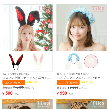
ふわふわ可愛くお目立ち♪
愛らしいうさぎになりきれる♪
コスプレ小物 ふわモテうさ耳カチュ
コスプレ アニマル バニー 小物 カチュ
ーシャ【ハロウィン】[tk-hw34534]
ーシャ 垂れ耳 しっぽ 2点セット【ハ
コスプレセール
コスプレセール
ロウィン】[tk-hw90627st-k]
1,430
2,200
¥
¥
通常価格
のところ
通常価格
のところ
500
990
¥
¥
税込
税込