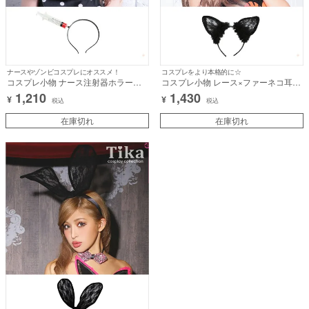
ナースやゾンビコスプレにオススメ！
コスプレをより本格的に☆
コスプレ小物 ナース注射器ホラーカ
コスプレ小物 レース×ファーネコ耳カ
チューシャ【ハロウィン】[la-
チューシャ【ハロウィン】[tk-
1,210
1,430
¥
¥
hw78537]
hwmm12]
税込
税込
在庫切れ
在庫切れ