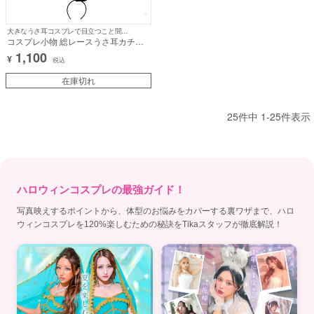
大きなうさ耳コスプレで目立つこと間違いなし！
コスプレ小物 総レースうさ耳カチュ
ーシャ【ハロウィン】[tk-hw0153]
1,100
¥
税込
在庫切れ
25
件中
1
-
25
件表示
ハロウィンコスプレの最強ガイド！
写真映えするポイントから、体型のお悩みをカバーする裏ワザまで、ハロ
ウィンコスプレを120%楽しむための秘訣をTikaスタッフが徹底解説！