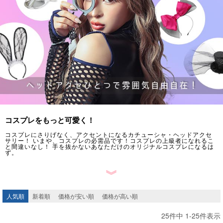
コスプレをもっと可愛く！
コスプレにさりげなく、アクセントになるカチューシャ・ヘッドアクセ
サリー！ いまや、コスプレの必需品です！コスプレの上級者になれるこ
と間違いなし！ 手を抜かないあなただけのオリジナルコスプレになるは
ず。
︾
人気順
新着順
価格が安い順
価格が高い順
25
件中
1
-
25
件表示