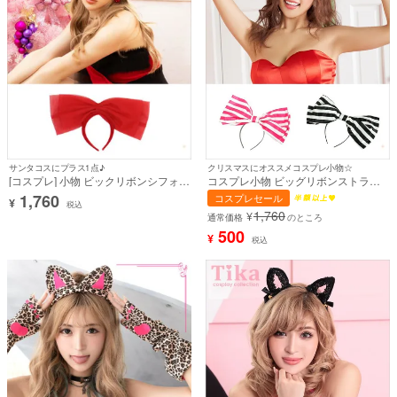
サンタコスにプラス1点♪
クリスマスにオススメコスプレ小物☆
[コスプレ] 小物 ビックリボンシフォン
コスプレ小物 ビッグリボンストライ
カチューシャ
プカチューシャ【ハロウィン】[tk-
1,760
コスプレセール
¥
hwkck]
税込
1,760
¥
通常価格
のところ
500
¥
税込