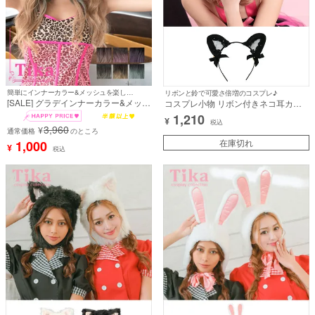
簡単にインナーカラー&メッシュを楽しめる♪
リボンと鈴で可愛さ倍増のコスプレ♪
[SALE] グラデインナーカラー&メッシ
コスプレ小物 リボン付きネコ耳カチ
ュカールエクステウィッグ3点セット
ューシャ【ハロウィン】[tk-hwmm8]
1,210
¥
(全6カラー)
税込
3,960
¥
通常価格
のところ
在庫切れ
1,000
¥
税込