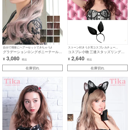
自分で簡単にヘアーセットできちゃう♪
ストーン付きうさ耳コスプレカチューシャ♪
グラデーションロングポニーテールウ
コスプレ小物 三連スタッズリング付
ィッグ (全10カラー)
きうさ耳カチューシャ【ハロウィン】
3,080
2,640
¥
¥
[la-hw80482]
税込
税込
在庫切れ
在庫切れ