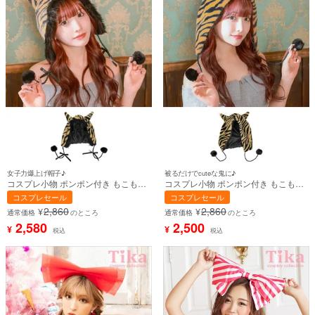
女子力爆上げ帽子♪
被るだけでcuteな鬼に♪
コスプレ小物 ポンポン付き もこもこ
コスプレ小物 ポンポン付き もこもこ
鬼ファー 帽子【ハロウィン】[tk-
鬼ちゃん帽子【ハロウィン】[tk-
コスプレセール
コスプレセール
hw914945]
hw910848]
2,860
2,860
¥
¥
通常価格
のところ
通常価格
のところ
2,580
2,500
¥
¥
税込
税込