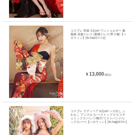
コスプレ 和装 3点set ワンショルダー 薔
薇柄 花魁ドレス (着物ドレス/帯２種)【ハ
ロウィン】[tk-hw201112]
13,000
¥
(税込)
コスプレ テディベア 6点set へそ出し ふ
わもこ アニマル (レーストップス/ビスチ
ェトップス/パンツ/帽子/リストバンド/レ
ッグカバー)【ハロウィン】[tk-hwjj25701]