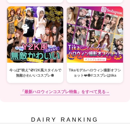
今っぽ”映え”💿Y2K風スタイルで
Tikaモデルハロウィン撮影オフシ
無敵かわいいコスプレ🪩
ョット❤️🎃#コスプレはtika
「最新ハロウィンコスプレ特集」をすべて見る→
DAIRY RANKING