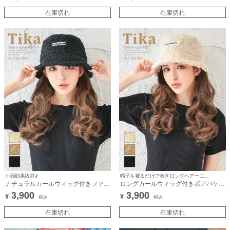
在庫切れ
在庫切れ
小顔効果抜群♪
帽子を被るだけで巻きロングヘアーに大変身♪
ナチュラルカールウィッグ付きファー
ロングカールウィッグ付きボアバケッ
ボアバケットハット (全3カラー)
ト帽子 (全3カラー)
3,900
3,900
¥
¥
税込
税込
在庫切れ
在庫切れ