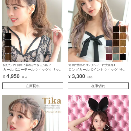
挟むだけで簡単に装着ができる万能アイテム♪
簡単に憧れのロングヘアーに大変身♪
カールポニーテールウィッグクリップ
ロングカールポイントウィッグ (全13
(全4カラー)
カラー)
4,950
3,300
¥
¥
税込
税込
在庫切れ
在庫切れ