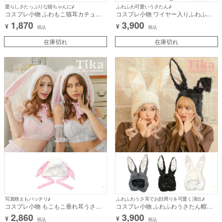
愛らしさたっぷりな猫ちゃんに♪
ふわふわ可愛いうさたん♪
コスプレ小物 ふわもこ猫耳カチュー
コスプレ小物 ワイヤー入りふわふわ
シャ【ハロウィン】[tk-
ファーうさたん帽子【ハロウィン】
1,870
3,900
¥
¥
hwcatheadband]
[tk-hwbunnyhata]
税込
税込
在庫切れ
在庫切れ
写真映えもバッチリ♪
ふわふわうさ耳でお顔周りを可愛く演出♪
コスプレ小物 もこもこ垂れ耳うさた
コスプレ小物 ふわふわうさたん帽子
ん帽子【ハロウィン】[tk-hw906100]
【ハロウィン】[tk-hwbunnyhat]
2,860
3,900
¥
¥
税込
税込