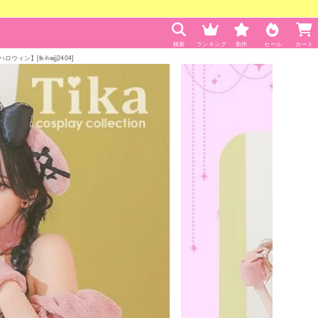
検索
ランキング
新作
セール
カート
ン】[tk-hwjj2404]