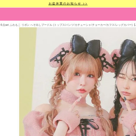
お盆休業のお知らせ >>
6点set ふわもこ リボン へそ出しプードル (トップス/パンツ/カチューシャ/チョーカー/カフス/レッグカバー)【ハロウィ