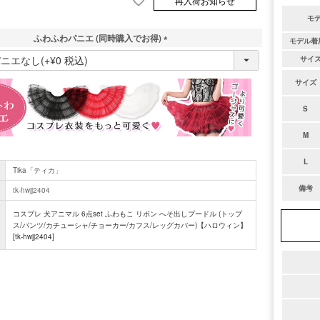
再入荷お知らせ
モ
ふわふわパニエ (同時購入でお得)
モデル着
(
サイ
必
須
サイズ
)
S
M
L
Tika「ティカ」
備考
tk-hwjj2404
コスプレ 犬アニマル 6点set ふわもこ リボン へそ出しプードル (トップ
ス/パンツ/カチューシャ/チョーカー/カフス/レッグカバー)【ハロウィン】
[tk-hwjj2404]