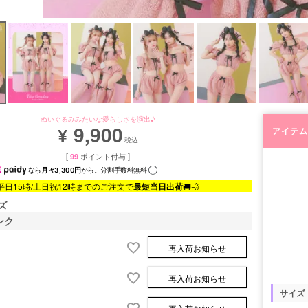
ぬいぐるみみたいな愛らしさを演出♪
9,900
¥
アイテム
税込
[
99
ポイント付与 ]
なら
月々3,300円
から。分割手数料無料
平日15時/土日祝12時までのご注文で
最短当日出荷
🚚💨
ズ
ンク
再入荷お知らせ
再入荷お知らせ
サイズ