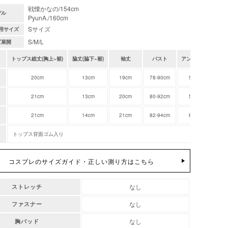
戦慄かなの/154cm
デル
PyunA./160cm
Sサイズ
用サイズ
S/M/L
ズ展開
トップス総丈(胸上~裾)
脇丈(脇下~裾)
袖丈
バスト
アンダーバスト
20cm
13cm
19cm
78-90cm
56-82cm
21cm
13cm
20cm
80-92cm
58-84cm
21cm
14cm
21cm
82-94cm
60-86cm
トップス背面ゴム入り
コスプレのサイズガイド・正しい測り方はこちら
なし
ストレッチ
なし
ファスナー
なし
胸パッド