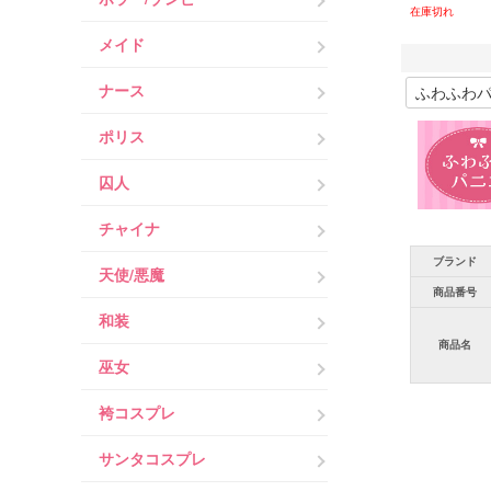
在庫切れ
メイド
ナース
ポリス
囚人
チャイナ
ブランド
天使/悪魔
商品番号
和装
商品名
巫女
袴コスプレ
サンタコスプレ