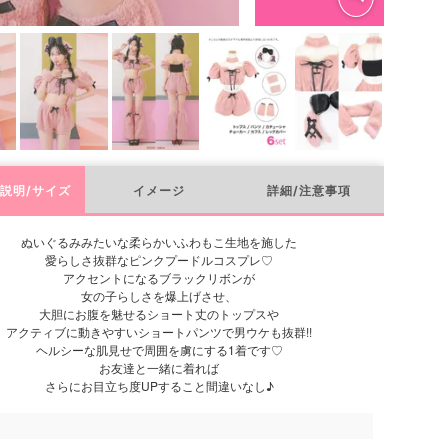
説明/サイズ
イメージ
詳細/注意事項
ぬいぐるみみたいな柔らかいふわもこ生地を施した
愛らしさ抜群なピンクプードルコスプレ♡
アクセントになるブラックリボンが
女の子らしさを爆上げさせ、
大胆にお腹を魅せるショート丈のトップスや
アクティブに動きやすいショートパンツで男ウケも抜群!!
ヘルシーな肌見せで周囲を虜にする1着です♡
お友達と一緒に着れば
さらにお目立ち度UPすること間違いなし♪