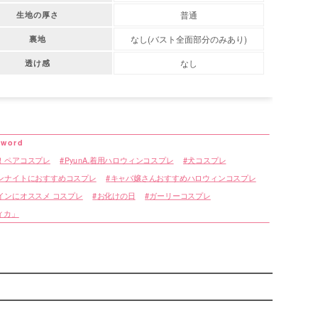
普通
生地の厚さ
なし(バスト全面部分のみあり)
裏地
なし
透け感
！ペアコスプレ
PyunA.着用ハロウィンコスプレ
犬コスプレ
ンナイトにおすすめコスプレ
キャバ嬢さんおすすめハロウィンコスプレ
インにオススメ コスプレ
お化けの日
ガーリーコスプレ
ティカ」