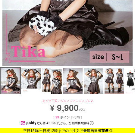
あざと可愛いダルメシアンコスプレ♪
9,900
¥
税込
[
99
ポイント付与 ]
なら
月々3,300円
から。分割手数料無料
平日15時/土日祝12時までのご注文で
最短当日出荷
🚚💨