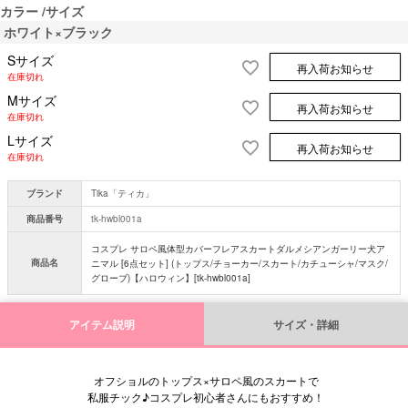
カラー
サイズ
ホワイト×ブラック
Sサイズ
再入荷お知らせ
在庫切れ
Mサイズ
再入荷お知らせ
在庫切れ
Lサイズ
再入荷お知らせ
在庫切れ
ブランド
Tika「ティカ」
商品番号
tk-hwbl001a
コスプレ サロペ風体型カバーフレアスカートダルメシアンガーリー犬ア
商品名
ニマル [6点セット] (トップス/チョーカー/スカート/カチューシャ/マスク/
グローブ)【ハロウィン】[tk-hwbl001a]
アイテム説明
サイズ・詳細
オフショルのトップス×サロペ風のスカートで
私服チック♪コスプレ初心者さんにもおすすめ！