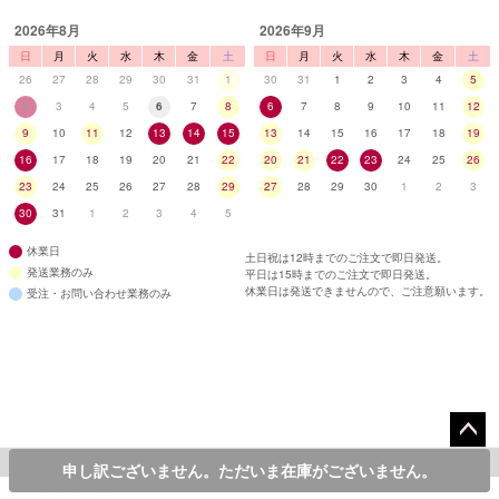
2026年8月
2026年9月
日
月
火
水
木
金
土
日
月
火
水
木
金
土
26
27
28
29
30
31
1
30
31
1
2
3
4
5
2
3
4
5
6
7
8
6
7
8
9
10
11
12
9
10
11
12
13
14
15
13
14
15
16
17
18
19
16
17
18
19
20
21
22
20
21
22
23
24
25
26
23
24
25
26
27
28
29
27
28
29
30
1
2
3
30
31
1
2
3
4
5
休業日
土日祝は12時までのご注文で即日発送。
発送業務のみ
平日は15時までのご注文で即日発送。
休業日は発送できませんので、ご注意願います。
受注・お問い合わせ業務のみ
ペー
©2013 Tika All Rights reserved.
9,900
¥
申し訳ございません。ただいま在庫がございません。
カラー・サイズを選んでカートに入れる
税込
ジト
/*レコメンドAI*/