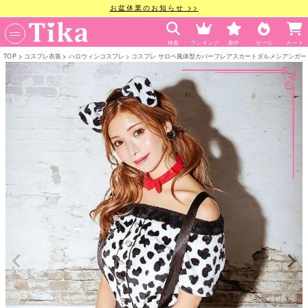
お盆休業のお知らせ >>
検索
ランキング
新作
セール
カート
TOP
コスプレ衣装
ハロウィンコスプレ
コスプレ サロペ風体型カバーフレアスカートダルメシアンガーリー犬ア