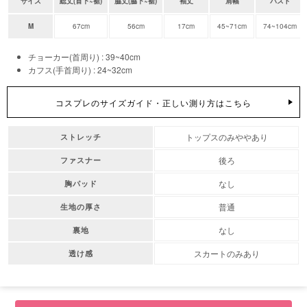
サイズ
総丈(首下~裾)
脇丈(脇下~裾)
袖丈
肩幅
バスト
M
67cm
56cm
17cm
45~71cm
74~104cm
チョーカー(首周り) : 39~40cm
カフス(手首周り) : 24~32cm
コスプレのサイズガイド・正しい測り方はこちら
トップスのみややあり
ストレッチ
後ろ
ファスナー
なし
胸パッド
普通
生地の厚さ
なし
裏地
スカートのみあり
透け感