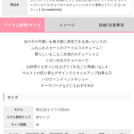
商品名
ー (ワンピース/チョーカー/カチューシャ/カフス/透明ストラップ)【ハロ
ウィン】[tk-hw886099]
アイテム説明/サイズ
イメージ
詳細/注意事項
女の子の可愛いを最大限に表現できる淡いピンクの、
ふわふわスカートのプードルコスチューム♡
愛らしいもこもこ生地のカチューシャと
リボン付きのチョーカーで
お顔周りも甘々に仕上げてくれること間違いなし♪
ウエストの切り替えデザインでスタイルアップ効果も◎
ハロウィンイベントやショー、
テーマパークなどにもおすすめ♪
サイズ
明日花キララ/162cm
モデル
Mサイズ
モデル着用サイズ
M
サイズ展開