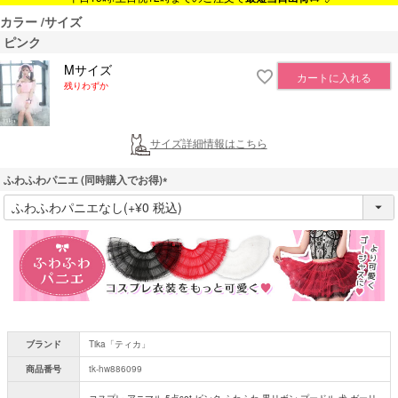
カラー
サイズ
ピンク
Mサイズ
カートに入れる
残りわずか
サイズ詳細情報はこちら
ふわふわパニエ (同時購入でお得)
(
必
須
)
ブランド
Tika「ティカ」
商品番号
tk-hw886099
コスプレ アニマル 5点set ピンク ふわふわ 黒リボン プードル 犬 ガーリ