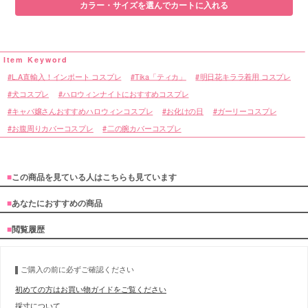
カラー・サイズを選んでカートに入れる
L.A直輸入！インポート コスプレ
Tika「ティカ」
明日花キララ着用 コスプレ
犬コスプレ
ハロウィンナイトにおすすめコスプレ
キャバ嬢さんおすすめハロウィンコスプレ
お化けの日
ガーリーコスプレ
お腹周りカバーコスプレ
二の腕カバーコスプレ
■
この商品を見ている人はこちらも見ています
■
あなたにおすすめの商品
■
閲覧履歴
ご購入の前に必ずご確認ください
初めての方はお買い物ガイドをご覧ください
採寸について