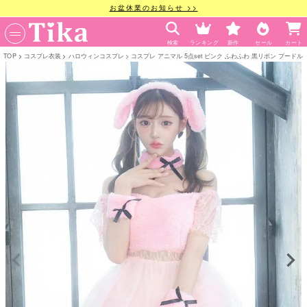
お盆休業のお知らせ >>
検索
ランキング
新作
セール
カート
TOP
コスプレ衣装
ハロウィンコスプレ
コスプレ アニマル 5点set ピンク ふわふわ 黒リボン プードル 