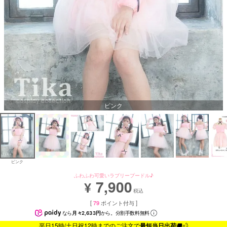
ピンク
ピンク
ふわふわ可愛いラブリープードル♪
7,900
¥
税込
[
79
ポイント付与 ]
なら
月々2,633円
から。分割手数料無料
平日15時/土日祝12時までのご注文で
最短当日出荷
🚚💨