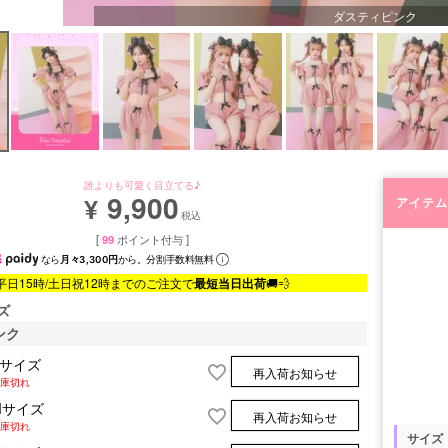
ダスティピンク
誰よりも可愛く目立てる♪
9,900
¥
アイテム
税込
[
99
ポイント付与 ]
なら
月々3,300円
から。分割手数料無料
平日15時/土日祝12時までのご注文で
最短当日出荷
🚚💨
ズ
ンク
Sサイズ
再入荷お知らせ
庫切れ
Mサイズ
再入荷お知らせ
庫切れ
サイズ