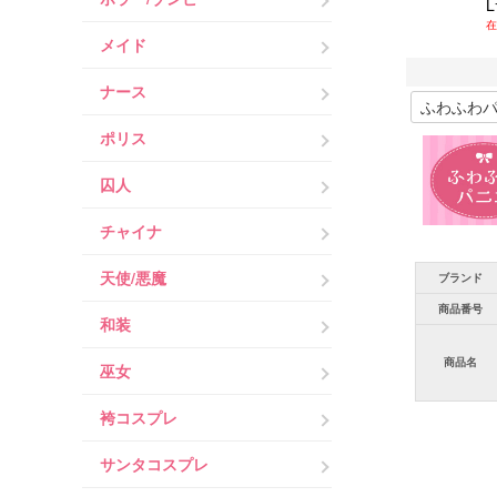
在
メイド
ナース
ポリス
囚人
チャイナ
天使/悪魔
ブランド
商品番号
和装
商品名
巫女
袴コスプレ
サンタコスプレ