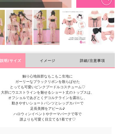
説明/サイズ
イメージ
詳細/注意事項
触り心地抜群なもこもこ生地に
ガーリーなブラックリボンを散らばせた
とっても可愛いピンクプードルコスチューム♡
大胆にウエストラインを魅せるショート丈のトップスは、
オフショルであざとくデコルテラインを露出し、
動きやすいショートパンツとレッグカバーで
足長美脚をアピール♪
ハロウィンイベントやテーマパークで等で
誰よりも可愛く目立てる1着です♡