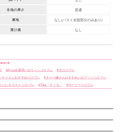
普通
生地の厚さ
なし(バスト全面部分のみあり)
裏地
なし
透け感
日
PyunA.着用ハロウィンコスプレ
犬コスプレ
ンナイトにおすすめコスプレ
キャバ嬢さんおすすめハロウィンコスプレ
インにオススメ コスプレ
Tika「ティカ」
ガーリーコスプレ