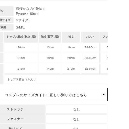
戦慄かなの/154cm
デル
PyunA./160cm
Sサイズ
用サイズ
S/M/L
ズ展開
トップス総丈(胸上~裾)
脇丈(脇下~裾)
袖丈
バスト
アンダーバスト
20cm
13cm
19cm
78-90cm
56-82cm
21cm
13cm
20cm
80-92cm
58-84cm
21cm
14cm
21cm
82-94cm
60-86cm
トップス背面ゴム入り
コスプレのサイズガイド・正しい測り方はこちら
なし
ストレッチ
なし
ファスナー
なし
胸パッド