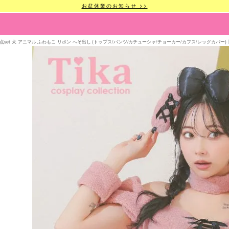
お盆休業のお知らせ >>
点set 犬 アニマル ふわもこ リボン へそ出し (トップス/パンツ/カチューシャ/チョーカー/カフス/レッグカバー)【ハロウ