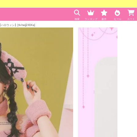
検索
ランキング
新作
セール
カート
ィン】[tk-hwjj2404a]