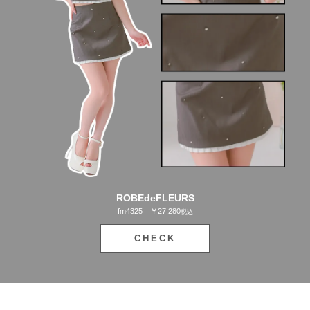
ROBEdeFLEURS
fm4325 ￥27,280
税込
CHECK