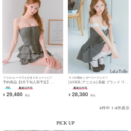
フリル×レースでとびきりキュートに♡
ラメが煌めくガーリードレス♡
予約商品【8月下旬入荷予定】
[ANIER./アニエル] 高級 ブランド ワン
[ROBEdeFLEURS/ローブドフルール]
ピース Aラインミニドレス オフショ
高級 ブランド Aラインミニドレス 谷
ルダー 胸元リボン シフォン切替 ラメ
29,480
28,380
¥
¥
間 セットアップ ジップ ベアデザイン
(れむ着用)
税込
税込
ティアード フリル レース ラメ (れむ
着用)
4
件中
1
-
4
件表示
PICK UP