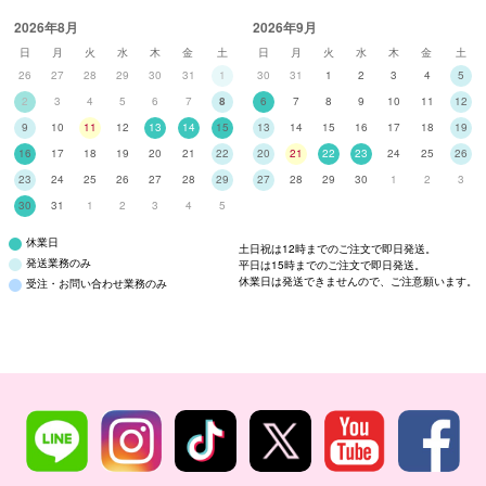
2026年8月
2026年9月
日
月
火
水
木
金
土
日
月
火
水
木
金
土
26
27
28
29
30
31
1
30
31
1
2
3
4
5
2
3
4
5
6
7
8
6
7
8
9
10
11
12
9
10
11
12
13
14
15
13
14
15
16
17
18
19
16
17
18
19
20
21
22
20
21
22
23
24
25
26
23
24
25
26
27
28
29
27
28
29
30
1
2
3
30
31
1
2
3
4
5
休業日
土日祝は12時までのご注文で即日発送。
発送業務のみ
平日は15時までのご注文で即日発送。
休業日は発送できませんので、ご注意願います。
受注・お問い合わせ業務のみ