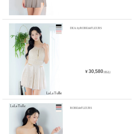
DEA.byROBEdeFLEURS
30,580
¥
(税込)
ROBEdeFLEURS