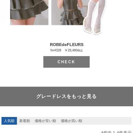
ROBEdeFLEURS
fm4328 ￥29,480
税込
CHECK
グレードレスをもっと見る
人気順
新着順
価格が安い順
価格が高い順
4
件中
1
-
4
件表示