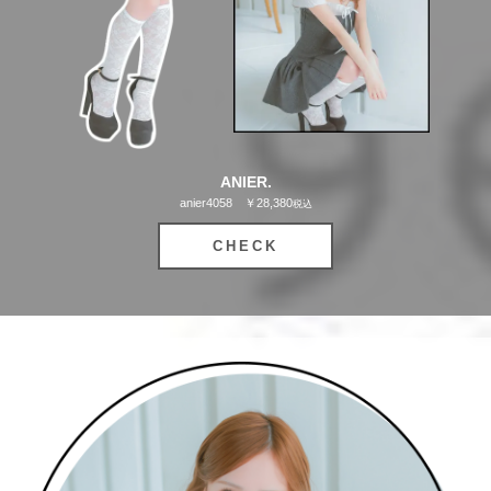
OriginalBrand
ANIER.
anier4058 ￥28,380
税込
CHECK