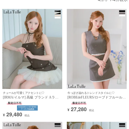
チュールが可愛くアクセントに♡
今っぽさ溢れるトレンドスタイルに♡
[IRMA/イルマ] 高級 ブランド Aライ
[ROBEdeFLEURS/ローブドフルール]
ンミニドレス キャミソール スタッズ
高級 ブランド Aラインミニドレス 谷
リボンチョーカー付き (れむ着用)
間 セットアップ ノースリーブ ワンカ
27,280
¥
ラー ストーン バストリボン付き (れ
税込
29,480
む着用)
¥
税込