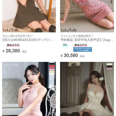
大人っぽさを引き立てる♡
フェミニンさと色気を両立♡
[DEA.byROBEdeFLEURS/ディアバイ
予約商品【8月中旬入荷予定】[Angel-
ローブドフルール] 高級 ワンカラー
R/エンジェルアール] 高級 ブランド タ
ダブルボタン 襟付き ノースリーブ 胸
イトミニドレス キャミソール 2way ベ
28,380
¥
元カバー フレアミニドレス (ゆんころ
アデザイン バストギャザー ハートカ
税込
30,580
着用)
ット ラメ ビジュー 背中魅せ (れむ着
¥
税込
用)