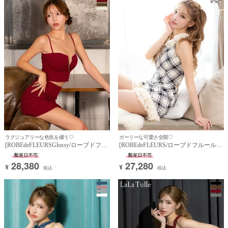
OriginalBrand
ラグジュアリーな色気を纏う♡
ガーリーな可愛さ全開♡
[ROBEdeFLEURSGlossy/ローブドフル
[ROBEdeFLEURS/ローブドフルール]
ールグロッシー] 高級 ブランド タイ
高級 ブランド タイトミニドレス セッ
トミニドレス 谷間 キャミソール セッ
トアップ ホルターネック チェック柄
28,380
27,280
¥
¥
トアップ ジップ ストーン ワンカラー
レース襟付き ジップ 胸元カバー 裾フ
税込
税込
(伊藤舞雪着用)
リル (ゆんころ着用)