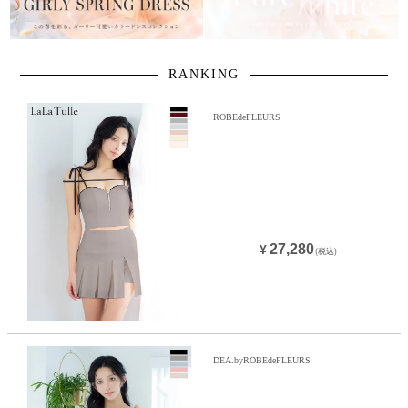
RANKING
ROBEdeFLEURS
27,280
¥
(税込)
DEA.byROBEdeFLEURS