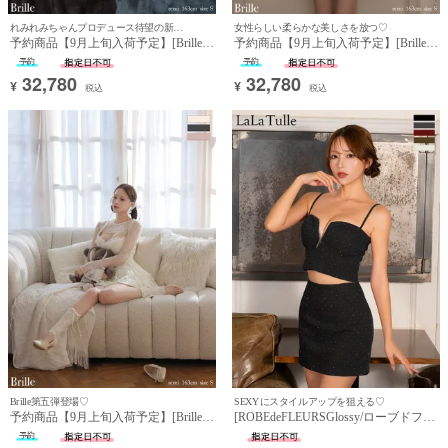
れみれみちゃんプロデュース待望の新作登場♡
女性らしい柔らかな美しさを放つ♡
予約商品【9月上旬入荷予定】[Brille/
予約商品【9月上旬入荷予定】[Brille/
ブリエ] 高級 ブランド タイトミニド
ブリエ] 高級 ブランド タイトミニド
レス 長袖 レース ボレロ付き 谷間 キ
レス 長袖 レース ボレロ付き 谷間 キ
32,780
32,780
¥
¥
ャミソール 裾フリル ティアード
ャミソール 裾フリル ティアード
税込
税込
Brille第五弾登場♡
SEXYにスタイルアップを狙える♡
予約商品【9月上旬入荷予定】[Brille/
[ROBEdeFLEURSGlossy/ローブドフル
ブリエ] 高級 ブランド タイトミニド
ールグロッシー] 高級 ブランド タイ
レス 長袖 レース ボレロ付き 谷間 キ
トミニドレス 谷間 キャミソール セッ