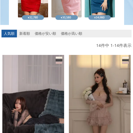
Aラインロングドレス
バースデードレス
人気順
新着順
価格が安い順
価格が高い順
14
件中
1
-
14
件表示