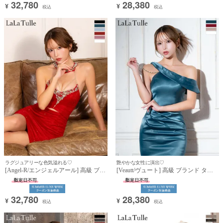
32,780
28,380
¥
¥
ャミソール 裾フリル ティアード
トアップ ジップ ストーン ワンカラー
税込
税込
(伊藤舞雪着用)
ラグジュアリーな色気溢れる♡
艶やかな女性に演出♡
[Angel-R/エンジェルアール] 高級 ブラ
[Veautt/ヴュート] 高級 ブランド タイ
ンド タイトミニドレス 谷間 ホルター
ト膝丈ドレス ワンショルダー ビジュ
ネック ウエストカット ラメチュール
ーチェーン ウエストタック サテン 大
バストコード ビジュー セクシー (伊
人 ワンカラー (伊藤舞雪着用)
32,780
28,380
藤舞雪着用)
¥
¥
税込
税込