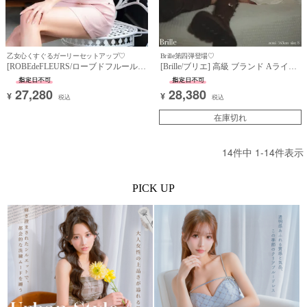
乙女心くすぐるガーリーセットアップ♡
Brille第四弾登場♡
[ROBEdeFLEURS/ローブドフルール]
[Brille/ブリエ] 高級 ブランド Aライン
高級 ブランド タイトミニドレス セッ
ミニドレス 谷間 ホルターネック 背中
トアップ ホルターネック ジップ ハー
魅せ チュール ウエストマーク
27,280
28,380
¥
¥
トスタッズ ゴールドチェーン (ゆいぴ
税込
税込
す着用)
在庫切れ
14
件中
1
-
14
件表示
PICK UP