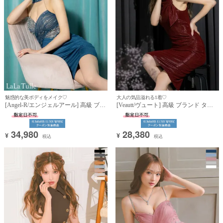
魅惑的な美ボディをメイク♡
大人の気品溢れる1着♡
[Angel-R/エンジェルアール] 高級 ブラ
[Veautt/ヴュート] 高級 ブランド タイ
ンド タイトミニドレス 谷間 レース 大
ト膝丈ドレス ノースリーブ アシンメ
人 ホルターネック バストメッシュ ビ
トリー リボン ラメ (ゆんころ着用)
ジュー シアー セクシー (ゆんころ着
34,980
28,380
用)
¥
¥
税込
税込