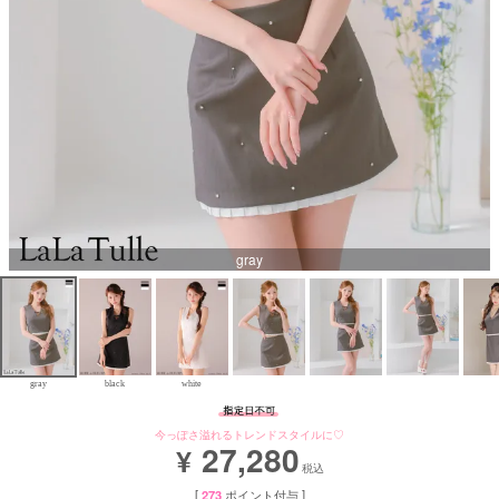
Aラインロングドレス
バースデードレス
gray
gray
black
white
今っぽさ溢れるトレンドスタイルに♡
27,280
¥
税込
[
273
ポイント付与 ]