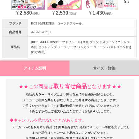
20,9
¥
2,580
2,530
1,430
¥
¥
¥
(税込)
(税込)
(税込)
ブランド
ROBEdeFLEURS「ローブドフルール」
商品番号
rf-md-fm4325z2
[ROBEdeFLEURS/ローブドフルール] 高級 ブランド Aラインミニドレス
商品名
谷間 セットアップ ノースリーブ ワンカラー ストーン バストリボン付き
(れむ着用)
アイテム説明
サイズ・詳細
取り寄せ商品
★★この商品は
となります★★
商品のカラー、サイズにより弊社在庫で即日発送可能なものと、
メーカーと在庫を共有しお取り寄せして発送する商品がございます。
ご注文いただきましても在庫が確保させるものではございませんので
◆キャンセルを承れないことがあります。
メーカーへのお取り寄せ商品（予約商品を含む）を既にメーカーへ手配を完了してし
まった場合はキャンセルを承れないことがございます。
その場合は弊社よりお客様へ別途ご連絡をさせていただきます。