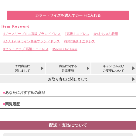
カラー・サイズを選んでカートに入れる
ノースリーブミニ高級ブランドドレス
高級ミニドレス
れむちゃん着用
ふんわりAライン高級ブランドドレス
谷間魅せミニドレス
セットアップ 高額ミニドレス
Sweet Chic Dress
予約商品に
商品に関する
キャンセル及び
関しまして
注意事項
ご変更について
お取り寄せに関しまして
■
あなたにおすすめの商品
■
閲覧履歴
配送・支払について