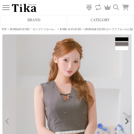
カ
BRAND
CATEGORY
ー
ト
へ
TOP
ROBEdeFLEURS「ローブドフルール」
ROBE de FLEURS
[ROBEdeFLEURS/ローブドフルール
ミニドレス
タイトミニドレス
フレアミニドレス
膝丈ドレス
前ミニドレス
ロングドレス
タイトロングドレス