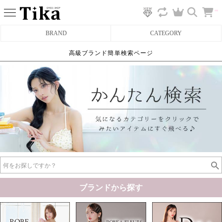
カ
BRAND
CATEGORY
ー
ト
へ
高級ブランド簡単検索ページ
ミニドレス
タイトミニドレス
フレアミニドレス
膝丈ドレス
前ミニドレス
ロングドレス
ブランドから探す
タイトロングドレス