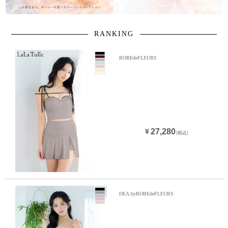
RANKING
ROBEdeFLEURS
27,280
¥
(税込)
DEA.byROBEdeFLEURS