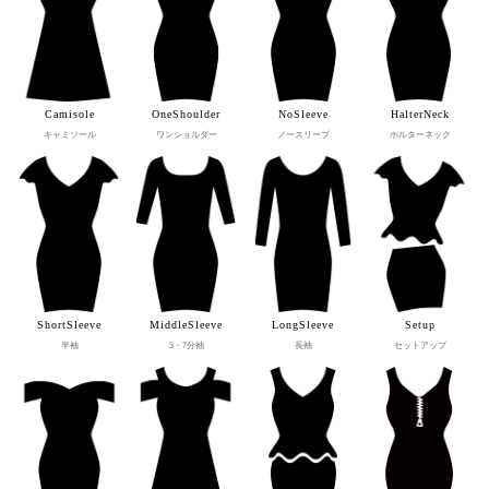
Camisole
OneShoulder
NoSleeve
HalterNeck
キャミソール
ワンショルダー
ノースリーブ
ホルターネック
ShortSleeve
MiddleSleeve
LongSleeve
Setup
半袖
5・7分袖
長袖
セットアップ