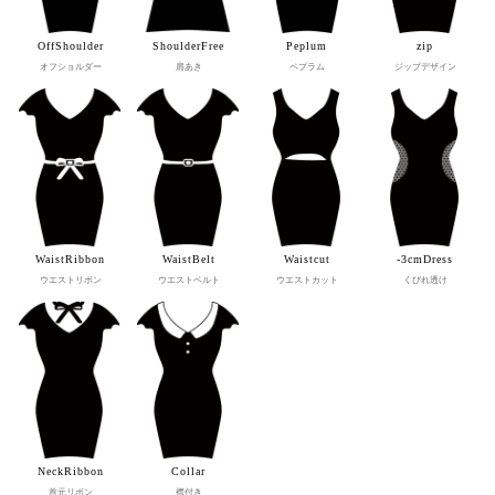
OffShoulder
ShoulderFree
Peplum
zip
オフショルダー
肩あき
ペプラム
ジップデザイン
OriginalBrand
WaistRibbon
WaistBelt
Waistcut
-3cmDress
ウエストリボン
ウエストベルト
ウエストカット
くびれ透け
NeckRibbon
Collar
首元リボン
襟付き