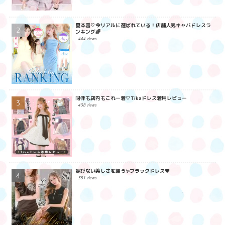
夏本番♡今リアルに選ばれている！店舗人気キャバドレスラ
ンキング🌈
444 views
同伴も店内もこれ一着♡Tikaドレス着用レビュー
438 views
媚びない美しさを纏う✨ブラックドレス🖤
351 views