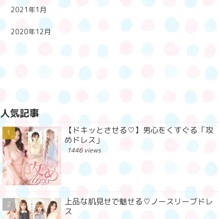
2021年1月
2020年12月
人気記事
【ドキッとさせる♡】男心をくすぐる「攻
めドレス」
1446 views
上品な肌見せで魅せる♡ノースリーブドレ
ス