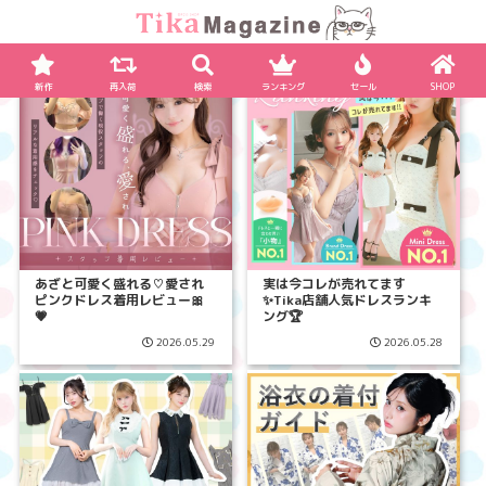
新作
再入荷
検索
ランキング
セール
SHOP
あざと可愛く盛れる♡愛され
実は今コレが売れてます
ピンクドレス着用レビュー🎀
✨Tika店舗人気ドレスランキ
💗
ング🏆
2026.05.29
2026.05.28