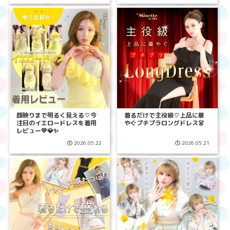
顔映りまで明るく見える♡今
着るだけで主役級♡上品に華
注目のイエロードレスを着用
やぐプチプラロングドレス👗
レビュー💛💎✨
2026.05.22
2026.05.21