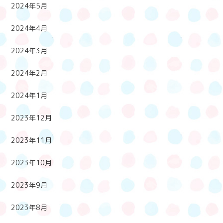
2024年5月
2024年4月
2024年3月
2024年2月
2024年1月
2023年12月
2023年11月
2023年10月
2023年9月
2023年8月