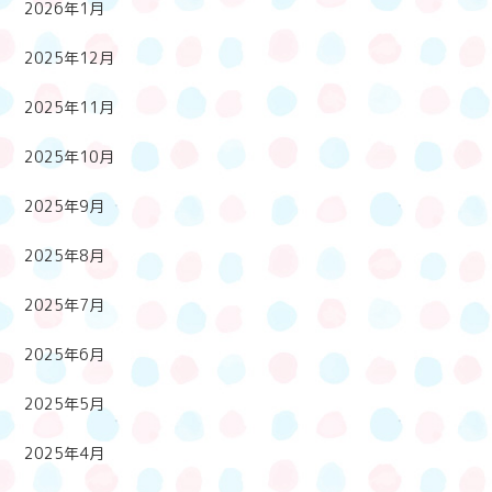
2026年1月
2025年12月
2025年11月
2025年10月
2025年9月
2025年8月
2025年7月
2025年6月
2025年5月
2025年4月