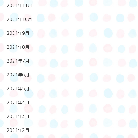
2021年11月
2021年10月
2021年9月
2021年8月
2021年7月
2021年6月
2021年5月
2021年4月
2021年3月
2021年2月