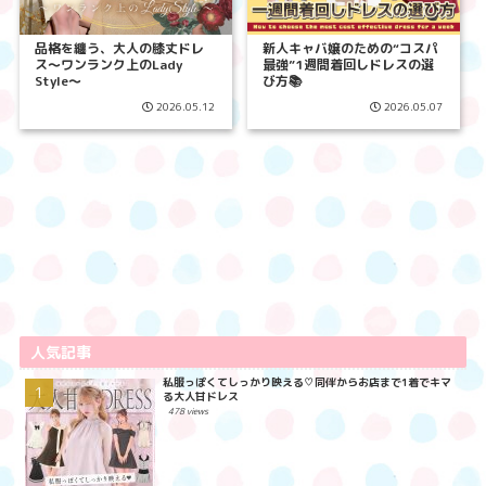
品格を纏う、大人の膝丈ドレ
新人キャバ嬢のための“コスパ
ス〜ワンランク上のLady
最強”1週間着回しドレスの選
Style〜
び方📚
2026.05.12
2026.05.07
人気記事
私服っぽくてしっかり映える♡同伴からお店まで1着でキマ
る大人甘ドレス
478 views