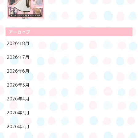
アーカイブ
2026年8月
2026年7月
2026年6月
2026年5月
2026年4月
2026年3月
2026年2月