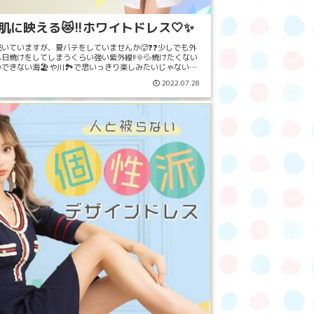
肌に映える😻!!ホワイトドレス🤍✨
いていますが、夏バテをしていませんか🥵❓❓少しでも外
日焼けをしてしまうくらい強い紫外線!!🌞💦焼けたくない
できない海🏖や川🏞で思いっきり楽しみたいじゃないで
、こんなにも暑かったら日焼け止...
2022.07.28