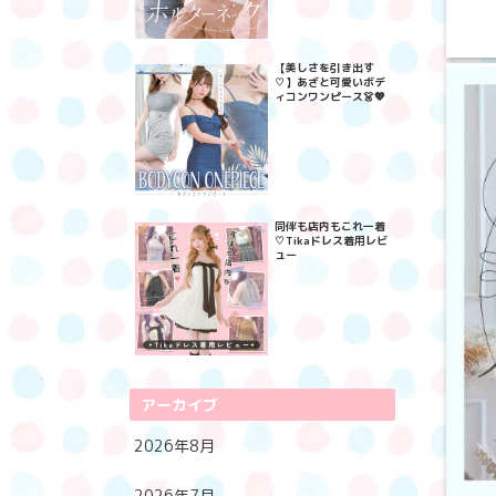
【美しさを引き出す
♡】あざと可愛いボデ
ィコンワンピース👗💖
同伴も店内もこれ一着
♡Tikaドレス着用レビ
ュー
アーカイブ
2026年8月
2026年7月