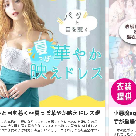
っと目を惹く👀夏っぽ華やか映えドレス🌈
小悪魔ag
👘が登場❣
いよ💪本格的に夏になりましたね☀暑くて外に出るのも嫌になる毎
そんな時は目を惹く華やかなドレス🌷で出勤して気分をあげましょ
華やかな女の子は絶対にお店にいてほしい❣それだけでお店全体の雰
日本の姫ギャル
明るく🌟見栄えもすっごくよくなるんです🙊...
されました👏