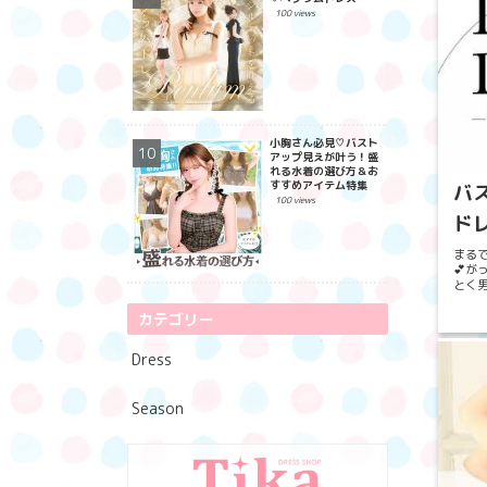
100 views
小胸さん必見♡バスト
アップ見えが叶う！盛
れる水着の選び方＆お
すすめアイテム特集
バ
100 views
ドレ
まるで
💕が
とく男
さんに
カテゴリー
Dress
Season