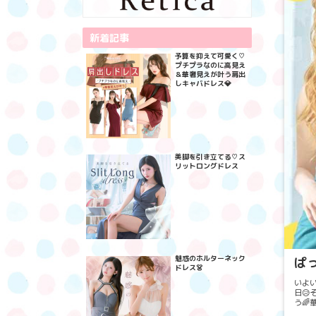
新着記事
予算を抑えて可愛く♡
プチプラなのに高見え
＆華奢見えが叶う肩出
しキャバドレス💎
美脚を引き立てる♡ス
リットロングドレス
魅惑のホルターネック
ぱ
ドレス👗
いよ
日
う
囲気も