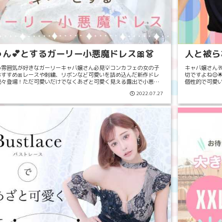
ゅん💕とするガーリー小悪魔ドレス🎀👗
人と被ら
い雰囲気が好きなガーリーキャバ嬢さん必見💡コンカフェの女の子
キャバ嬢さん
おすすめ🎀レースや刺繍、リボンなど可愛いを詰め込んだ新作ドレ
切ですよね😌
続々登場！ただ可愛いだけでなくあざと可愛く見える露出で小悪魔
個性的で可愛い
プラス😈💖谷間や太ももなどをアピールしてお...
来ます💡今回は
2022.07.27