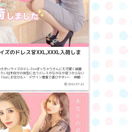
ズのドレス👗XXL,XXXL入荷しま
気の大きいサイズのドレス👀ぽっちゃりさんにも可愛く綺麗
たい🙌❣自分の体型に合うドレスがなかなか見つからない
、Tikaにお任せ💪⭐・デザイン豊富で選びやすい✨・伸縮性
ストレス🙆‍♀️・...
2022.07.22