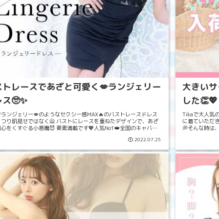
ストレースであざと可愛く💋ランジェリー
大きいサイ
ス🥺✨
した👏💖
ランジェリー💋のようなセクシー感MAX🔥のバストレースドレス
Tikaで大人
っつり肌見せではなく🙅 バストにレースを重ねたデザインで、あざ
に着ていただき
心をくすぐる小悪魔😈 要素満載です💖人気No1👑全国のキャバ嬢
💭そんな時は
も沢山着ていただいています😘殿堂入...
罰抜群の素材でノン
2022.07.25