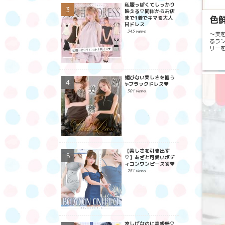
私服っぽくてしっかり
映える♡同伴からお店
色
まで1着でキマる大人
甘ドレス
345 views
～美
るラ
リー
く💎
媚びない美しさを纏う
✨ブラックドレス🖤
301 views
【美しさを引き出す
♡】あざと可愛いボデ
ィコンワンピース👗💖
281 views
涼しげなのに高級感♡