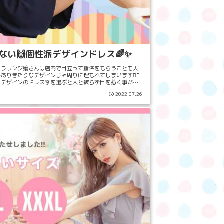
ない🙌個性派デザインドレス🌈✨
ラウンジ嬢さんは店内で目立って指名をもらうことも大
ありきたりなデザインじゃ周りに埋もれてしまいます🙅‍♀️
デザインのドレス👗を選ぶと人と被らず目を惹く事が出
そんなドレスをご紹介💖最後ま...
2022.07.26