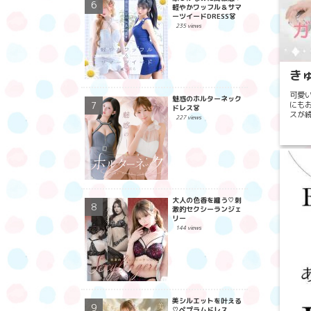
軽やかワッフル＆サマ
ーツイードDRESS👗
235 views
き
可愛
魅惑のホルターネック
にも
ドレス👗
スが
227 views
要素を
大人の色香を纏う♡刺
激的セクシーランジェ
リー
144 views
美シルエットを叶える
♡ペプラムドレス