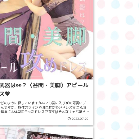
武器は👀？〈谷間・美脚〉アピール
ス💖
どのように探していますか👀？お気に入り💓の可愛いデ
んですが、身体のラインや肌見せが多いドレス👗は私服
慎重に⚠体型に合ったドレスで探す🙌そんなキャバ嬢さん
ます😌今回は、あなたの「武器別❤...
2022.07.20