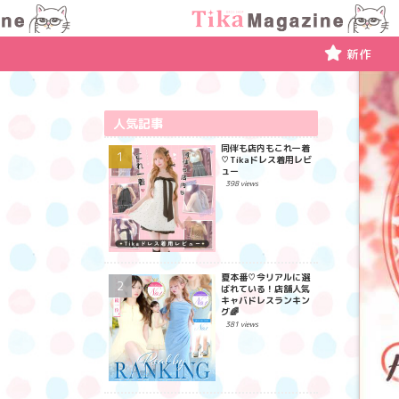
新作
人気記事
同伴も店内もこれ一着
♡Tikaドレス着用レビ
ュー
398 views
夏本番♡今リアルに選
ばれている！店舗人気
キャバドレスランキン
グ🌈
381 views