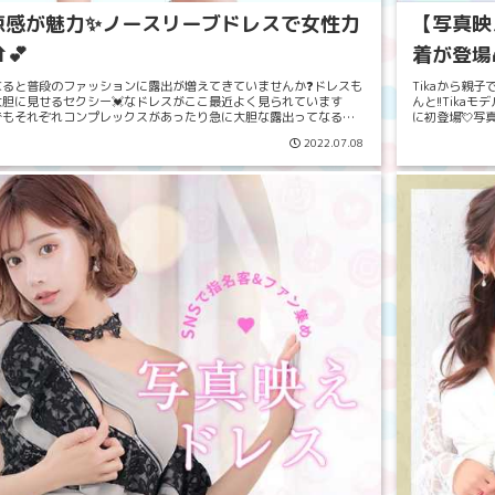
涼感が魅力✨ノースリーブドレスで女性力
【写真映
︎💕
着が登場
なると普段のファッションに露出が増えてきていませんか❓ドレスも
Tikaから親
大胆に見せるセクシー💓なドレスがここ最近よく見られています
んと!!Tika
！でもそれぞれコンプレックスがあったり急に大胆な露出ってなると
に初登場💘写
と💦そんな方はに挑戦していただきやすい💡『...
えない撮影📷で
2022.07.08