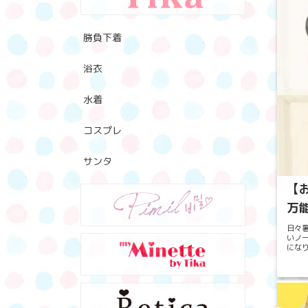
勝負下着
浴衣
水着
コスプレ
サンタ
【
万能
日々
いノ
にな
がとて