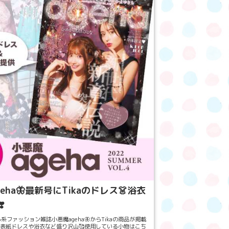
eha🦋最新号にTikaのドレス👗浴衣
️
系ファッション雑誌小悪魔ageha🦋からTikaの商品が掲載
✨表紙ドレスや浴衣など盛り沢山🥰使用している小物はこち