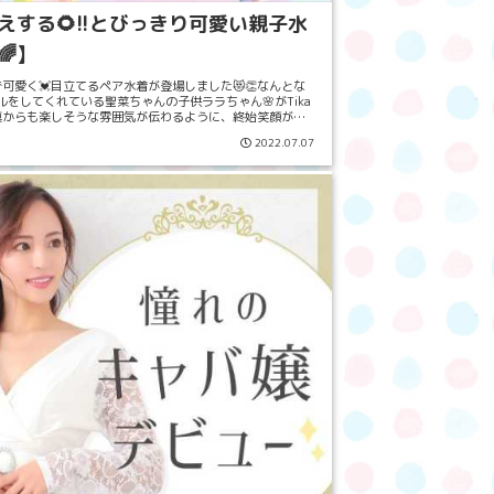
えする🌻!!とびっきり可愛い親子水
🌈】
子で可愛く💓目立てるペア水着が登場しました😻👏なんとな
モデルをしてくれている聖菜ちゃんの子供ララちゃん🌸がTika
真からも楽しそうな雰囲気が伝わるように、終始笑顔が耐
スタッフ全員聖菜ち...
2022.07.07