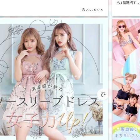
ら↓薔薇柄エレ
総レース ゆかた
2022.07.15