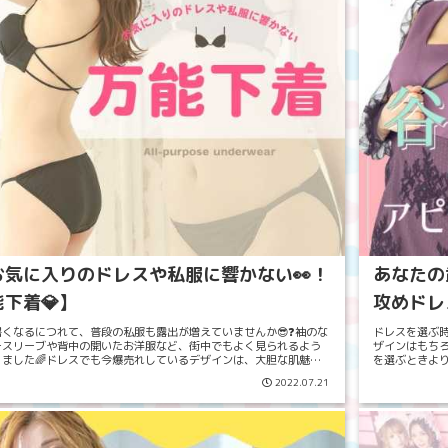
お気に入りのドレスや私服に響かない👀！
あなたの
下着💎】
攻めドレ
暑くなるにつれて、普段の私服も露出が増えていませんか😎❓袖のな
ドレスを選ぶ時
ースリーブや背中の開いたお洋服など、街中でもよく見られるよう
ザインはもちろ
りました🌈ドレスでも今爆売れしているデザインは、大胆な肌魅せ
を選ぶときより
もsexyドレスなんです💡そんな露出の多...
が多いかと思い
2022.07.21