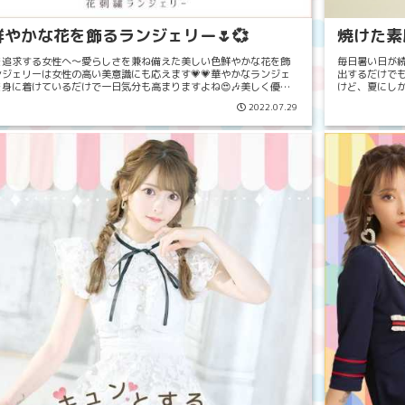
鮮やかな花を飾るランジェリー🌷💞
焼けた素
を追求する女性へ～愛らしさを兼ね備えた美しい色鮮やかな花を飾
毎日暑い日が続
ンジェリーは女性の高い美意識にも応えます💗💗華やかなランジェ
出するだけでも
を身に着けているだけで一日気分も高まりますよね😍🎶美しく優し
けど、夏にしか
幸せに包まれ、女性としての輝きを…Tikaの...
すか😆💭でも
2022.07.29