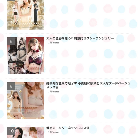
大人の色香を纏う♡刺激的セクシーランジェリー
138 views
健康的な色気で魅了💗 小麦肌に馴染む大人なヌードベージュ
ドレス👗
119 views
魅惑のホルターネックドレス👗
112 views