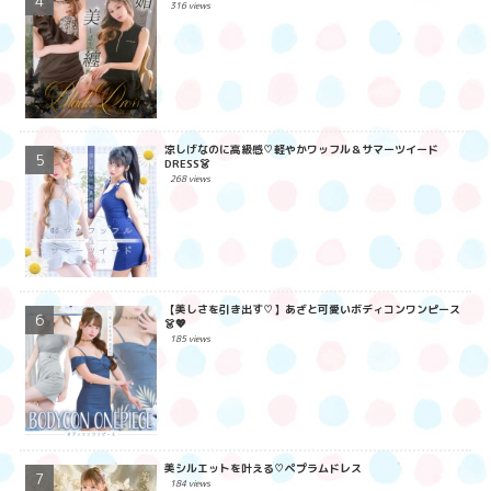
316 views
涼しげなのに高級感♡軽やかワッフル＆サマーツイード
DRESS👗
268 views
【美しさを引き出す♡】あざと可愛いボディコンワンピース
👗💖
185 views
美シルエットを叶える♡ペプラムドレス
184 views