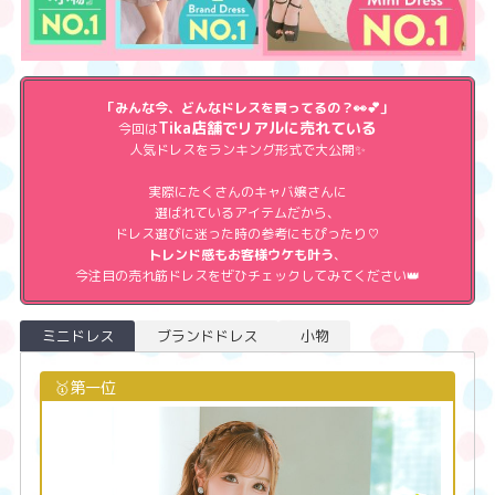
「みんな今、どんなドレスを買ってるの？👀💕」
Tika店舗でリアルに売れている
今回は
人気ドレスをランキング形式で大公開✨
実際にたくさんのキャバ嬢さんに
選ばれているアイテムだから、
ドレス選びに迷った時の参考にもぴったり♡
トレンド感もお客様ウケも叶う
、
今注目の売れ筋ドレスをぜひチェックしてみてください👑
ミニドレス
ブランドドレス
小物
🥇第一位