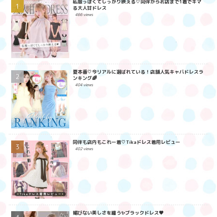
私服っぽくてしっかり映える♡同伴からお店まで1着でキマ
る大人甘ドレス
466 views
夏本番♡今リアルに選ばれている！店舗人気キャバドレスラ
ンキング🌈
404 views
同伴も店内もこれ一着♡Tikaドレス着用レビュー
402 views
媚びない美しさを纏う✨ブラックドレス🖤