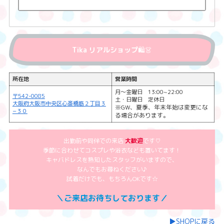
Tika リアルショップ
🛍️👗
所在地
営業時間
月～金曜日 13:00~22:00
〒542-0085
土・日曜日 定休日
大阪府大阪市中央区心斎橋筋２丁目３
※GW、夏季、年末年始は変更にな
−３０
る場合があります。
出勤前や同伴での来店
大歓迎
です♡
季節に合わせてコスプレや浴衣なども置いてます！
キャバドレスを熟知したスタッフがいますので、
なんでもお尋ねください♪
試着だけでも、もちろんOKです☆
＼ご来店お待ちしております／
▶︎SHOPに戻る