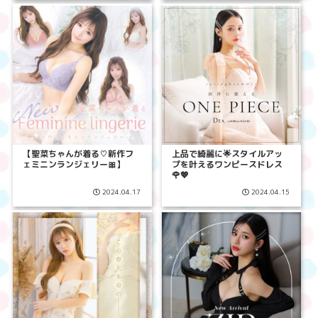
【聖菜ちゃんが着る♡新作フ
上品で綺麗に🌟スタイルアッ
ェミニンランジェリー🎀】
プを叶えるワンピースドレス
🌹💖
2024.04.17
2024.04.15