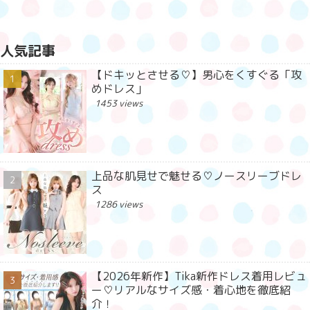
人気記事
【ドキッとさせる♡】男心をくすぐる「攻
めドレス」
1453 views
上品な肌見せで魅せる♡ノースリーブドレ
ス
1286 views
【2026年新作】Tika新作ドレス着用レビュ
ー♡リアルなサイズ感・着心地を徹底紹
介！