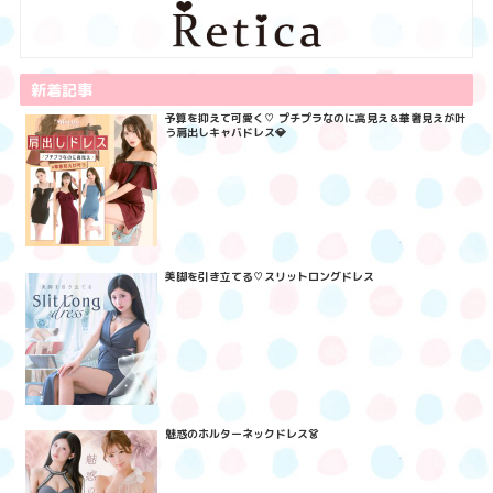
新着記事
予算を抑えて可愛く♡ プチプラなのに高見え＆華奢見えが叶
う肩出しキャバドレス💎
美脚を引き立てる♡スリットロングドレス
魅惑のホルターネックドレス👗