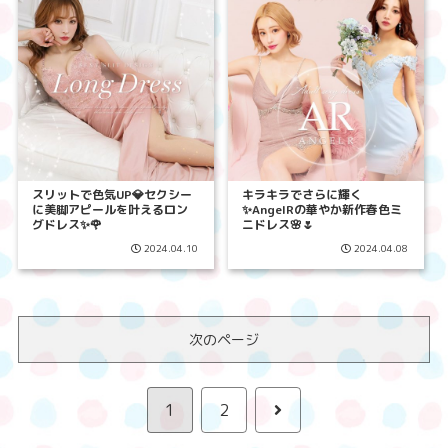
スリットで色気UP💎セクシー
キラキラでさらに輝く
に美脚アピールを叶えるロン
✨AngelRの華やか新作春色ミ
グドレス✨🌹
ニドレス🌸🌷
2024.04.10
2024.04.08
次のページ
次
1
2