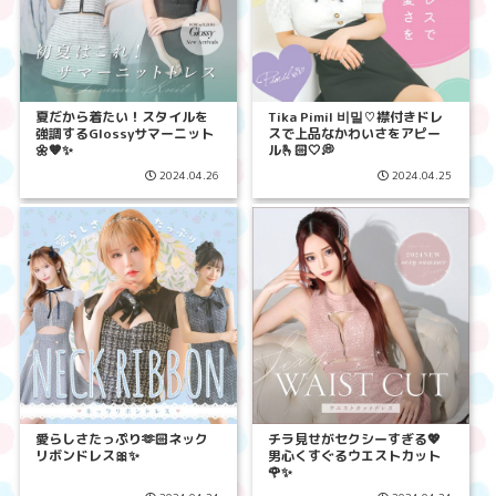
夏だから着たい！スタイルを
Tika Pimil 비밀♡襟付きドレ
強調するGlossyサマーニット
スで上品なかわいさをアピー
🌼🧡✨
ル🫰🏻🤍💭
2024.04.26
2024.04.25
愛らしさたっぷり🫶🏻ネック
チラ見せがセクシーすぎる💖
リボンドレス🎀✨
男心くすぐるウエストカット
🌹✨