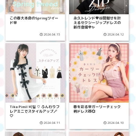
この春大本命のSpringツイー
永久トレンド💖谷間魅せを叶
ド🌸
えるセクシージップドレスの
新作登場🌹✨
2024.04.15
2024.04.12
Tika Pimil 비밀 ♡ ふんわりフ
春を彩る🌸ガーリーチェック
レアミニでスタイルアップ🪄
柄ドレス🧸💞
🤍
2024.04.11
2024.04.10