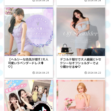
2024.04.24
2024.04.24
【ヘルシーな色気が増す♪大人
デコルテ魅せで大人綺麗に✨セ
可愛いラベンダードレス🪻
クシーなオフショルダーでよ
🤍】
り輝かせる💎🤍
2024.04.23
2024.04.22