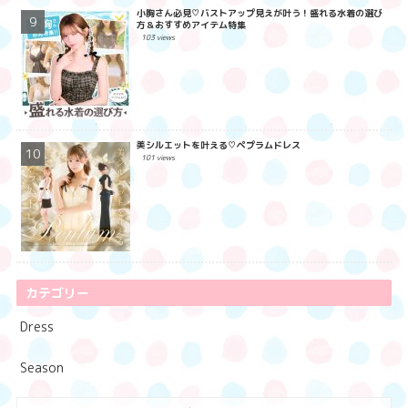
小胸さん必見♡バストアップ見えが叶う！盛れる水着の選び
方＆おすすめアイテム特集
103 views
美シルエットを叶える♡ペプラムドレス
101 views
カテゴリー
Dress
Season