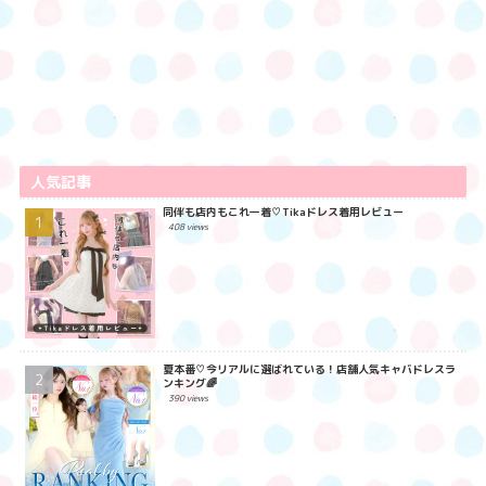
へ
人気記事
同伴も店内もこれ一着♡Tikaドレス着用レビュー
408 views
夏本番♡今リアルに選ばれている！店舗人気キャバドレスラ
ンキング🌈
390 views