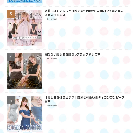
私服っぽくてしっかり映える♡同伴からお店まで1着でキマ
る大人甘ドレス
351 views
媚びない美しさを纏う✨ブラックドレス🖤
312 views
【美しさを引き出す♡】あざと可愛いボディコンワンピース
👗💖
290 views