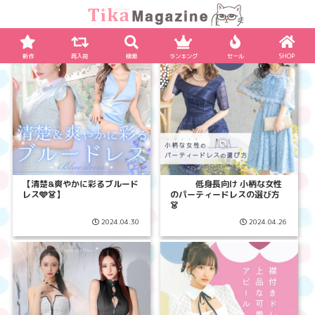
新作
再入荷
検索
ランキング
セール
SHOP
【清楚&爽やかに彩るブルード
低身長向け 小柄な女性
レス🩵👗】
のパーティードレスの選び方
👗
2024.04.30
2024.04.26