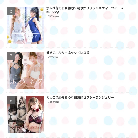
涼しげなのに高級感♡軽やかワッフル＆サマーツイード
DRESS👗
242 views
魅惑のホルターネックドレス👗
238 views
大人の色香を纏う♡刺激的セクシーランジェリー
155 views