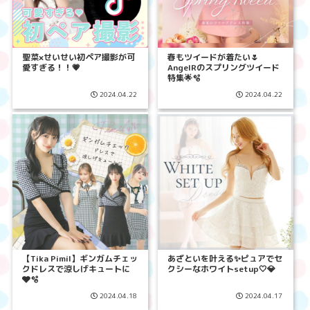
聖菜×せいせい初ペア撮影が可
春もツイードが着たい🌷
愛すぎる！！💗
AngelRのスプリングツイード
特集🌟🫧
2024.04.22
2024.04.22
【Tika Pimil】ギンガムチェッ
あざといを叶える✨ピュアでセ
クドレスで涼しげキュートに
クシーなホワイトsetup🤍💎
🩶🫧
2024.04.18
2024.04.17