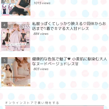
1015 views
私服っぽくてしっかり映える♡同伴からお
店まで1着でキマる大人甘ドレス
884 views
健康的な色気で魅了💗 小麦肌に馴染む大人
なヌードベージュドレス👗
803 views
オンラインストアで買い物をする