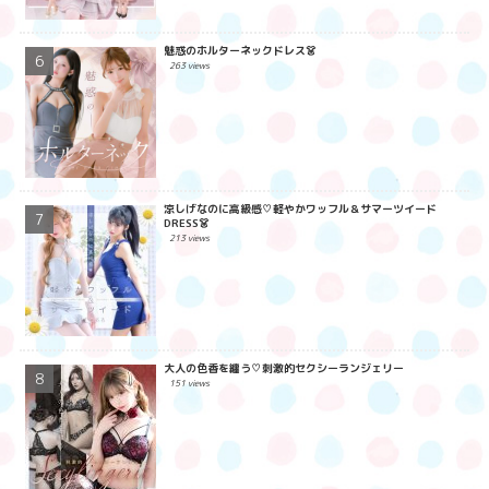
魅惑のホルターネックドレス👗
263 views
涼しげなのに高級感♡軽やかワッフル＆サマーツイード
DRESS👗
213 views
大人の色香を纏う♡刺激的セクシーランジェリー
151 views