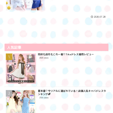
2026.07.28
人気記事
同伴も店内もこれ一着♡Tikaドレス着用レビュー
368 views
夏本番♡今リアルに選ばれている！店舗人気キャバドレスラ
ンキング🌈
354 views