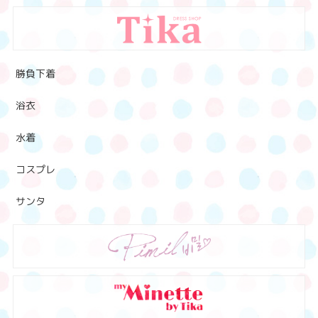
勝負下着
浴衣
水着
コスプレ
サンタ