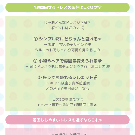
1週間回せるドレスの条件はこの3つ💡
じゃあどんなドレスが正解？
ポイントはこの3つ👇
① シンプルだけどちゃんと盛れる✨
→ 無地・控えめデザインでも
シルエットでしっかり可愛く見えるもの
② 小物やヘアで雰囲気変えられる💎
→ 同じドレスでも印象チェンジできる＝着回し力UP
③ 座っても盛れるシルエット🪑
→ キャバは座り姿が超重要
どの角度でも可愛い＝安心
この3つを満たせば
👉 2〜3着でも余裕で1週間回せる🔥
着回ししやすいドレスを選ぶならこれ✨
さっき紹介した着回しを