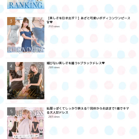
【美しさを引き出す♡】あざと可愛いボディコンワンピース
👗💖
310 views
媚びない美しさを纏う✨ブラックドレス🖤
289 views
私服っぽくてしっかり映える♡同伴からお店まで1着でキマ
る大人甘ドレス
283 views