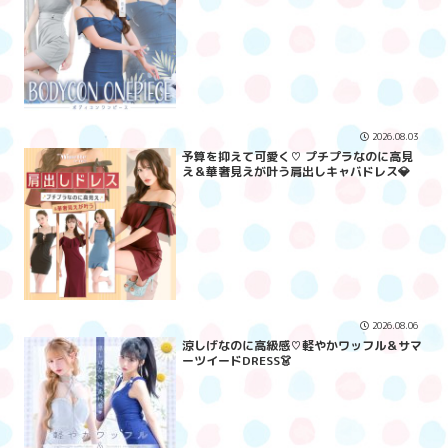
2026.08.03
予算を抑えて可愛く♡ プチプラなのに高見
え＆華奢見えが叶う肩出しキャバドレス💎
2026.08.06
涼しげなのに高級感♡軽やかワッフル＆サマ
ーツイードDRESS👗