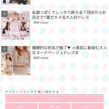
私服っぽくてしっかり映える♡同伴からお
店まで1着でキマる大人甘ドレス
894 views
健康的な色気で魅了💗 小麦肌に馴染む大人
なヌードベージュドレス👗
808 views
オンラインストアで買い物をする
SHOPへ
新作
再入荷
ランキング