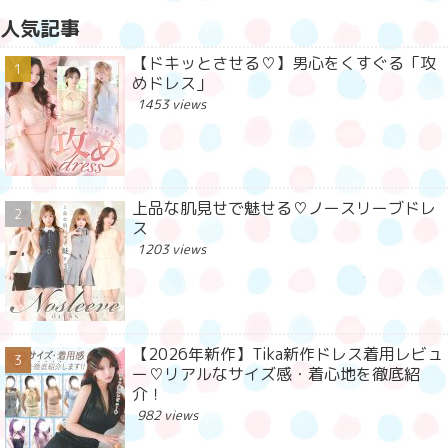
人気記事
【ドキッとさせる♡】男心をくすぐる「攻
めドレス」
1453 views
上品な肌見せで魅せる♡ノースリーブドレ
ス
1203 views
【2026年新作】Tika新作ドレス着用レビュ
ー♡リアルなサイズ感・着心地を徹底紹
介！
982 views