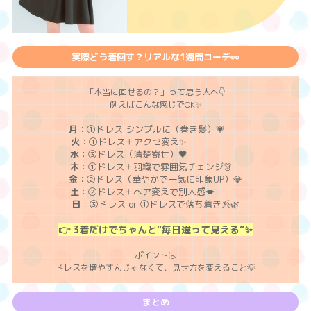
実際どう着回す？リアルな1週間コーデ👀
「本当に回せるの？」って思う人へ👇
例えばこんな感じでOK✨
月
：①ドレス シンプルに（巻き髪）💗
火
：①ドレス＋アクセ変え✨
水
：③ドレス（清楚寄せ）🖤
木
：①ドレス＋羽織で雰囲気チェンジ👗
金
：②ドレス（華やかで一気に印象UP）💎
土
：②ドレス＋ヘア変えで別人感💋
日
：③ドレス or ①ドレスで落ち着き系🌿
👉 3着だけでちゃんと“毎日違って見える”✨
ポイントは
ドレスを増やすんじゃなくて、見せ方を変えること💡
まとめ