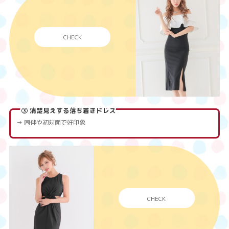
CHECK
③
清楚見えする落ち着きドレス
→ 同伴や初対面で好印象
CHECK