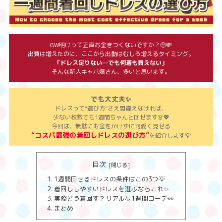
GW明けって正直お金きつくないですか？🥺💸
出費は増えたのに、ここから出勤はむしろ増えるタイミング。
「ドレス足りない…でも何着も買えない」
そんな新人キャバ嬢さん、多いと思います。
でも大丈夫✨
ドレスって“選び方”さえ間違えなければ、
少ない枚数でも1週間ちゃんと回せます👗💖
今回は、無駄にお金をかけずに可愛く見せる
“コスパ最強の着回しドレスの選び方”
を紹介します💡
目次
1週間回せるドレスの条件はこの3つ💡
着回ししやすいドレスを選ぶならこれ✨
実際どう着回す？リアルな1週間コーデ👀
まとめ