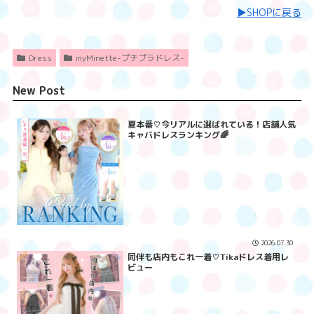
▶︎SHOPに戻る
Dress
myMinette-プチプラドレス-
New Post
夏本番♡今リアルに選ばれている！店舗人気
キャバドレスランキング🌈
2026.07.30
同伴も店内もこれ一着♡Tikaドレス着用レ
ビュー