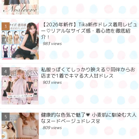
【2026年新作】Tika新作ドレス着用レビュ
ー♡リアルなサイズ感・着心地を徹底紹
介！
983 views
私服っぽくてしっかり映える♡同伴からお
店まで1着でキマる大人甘ドレス
903 views
健康的な色気で魅了💗 小麦肌に馴染む大人
なヌードベージュドレス👗
809 views