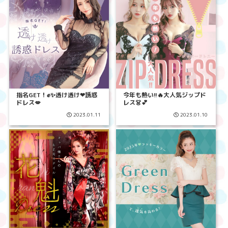
指名GET！✊✨透け透け❤︎誘惑
今年も熱い!!🔥大人気ジップド
ドレス💋
レス👗💕
2023.01.11
2023.01.10