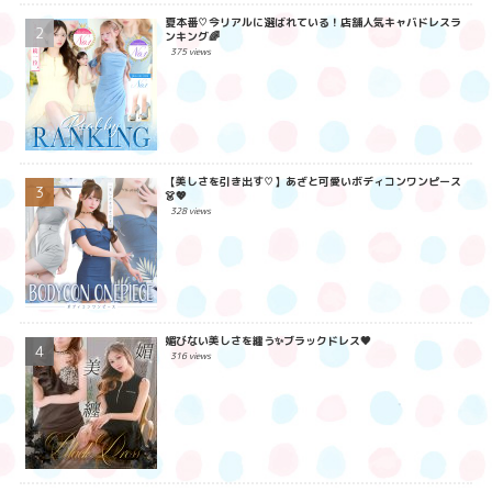
夏本番♡今リアルに選ばれている！店舗人気キャバドレスラ
ンキング🌈
375 views
【美しさを引き出す♡】あざと可愛いボディコンワンピース
👗💖
328 views
媚びない美しさを纏う✨ブラックドレス🖤
316 views