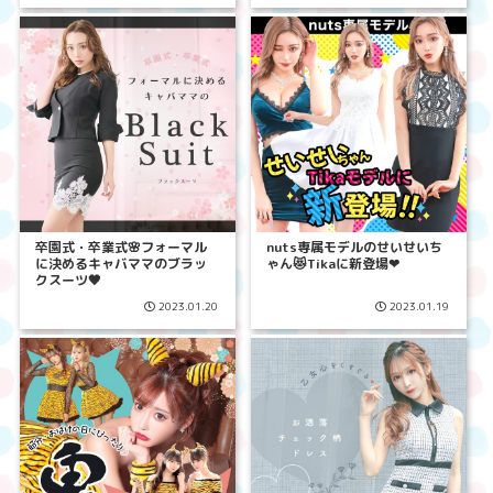
卒園式・卒業式🌸フォーマル
nuts専属モデルのせいせいち
に決めるキャバママのブラッ
ゃん😻Tikaに新登場❤︎
クスーツ🖤
2023.01.20
2023.01.19