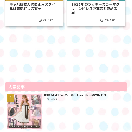
キャバ嬢さんのお正月スタイ
2023年のラッキーカラー💚グ
ルは花魁ドレス👘💋
リーンドレスで運気を高める
🌟
2023.01.06
2023.01.05
人気記事
同伴も店内もこれ一着♡Tikaドレス着用レビュー
398 views