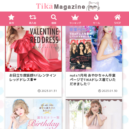
新作
再入荷
検索
ランキング
セール
SHOP
お目立ち度抜群!!バレンタイン
nuts1月号 あやかちゃん卒業
レッドドレス🍫❤
ページでTIKAドレス着ていた
だきました♡
2023.01.31
2023.01.30