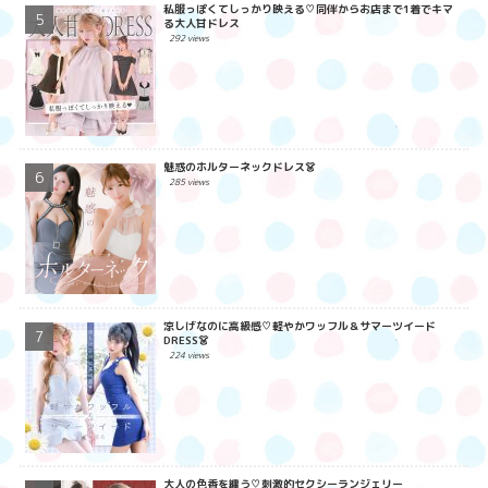
私服っぽくてしっかり映える♡同伴からお店まで1着でキマ
る大人甘ドレス
292 views
魅惑のホルターネックドレス👗
285 views
涼しげなのに高級感♡軽やかワッフル＆サマーツイード
DRESS👗
224 views
大人の色香を纏う♡刺激的セクシーランジェリー