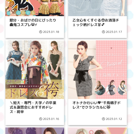
節分・おばけの日にぴったり
乙女心をくすぐる🥺お洒落チ
👻
鬼コスプレ
🐯⚡️
ェック柄ドレス👗💕
2023.01.18
2023.01.17
＼短大・専門・大学／の卒業
オトナかわいい💖”千鳥格子ド
式＆謝恩会におすすめドレ
レス”でクラシカルに😻
ス・袴🌸
2023.01.16
2023.01.12