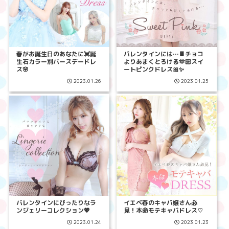
春がお誕生日のあなたに💓誕
バレンタインには…🍫チョコ
生石カラー別バースデードレ
よりあまくとろける🫶🏻スイ
ス🌸
ートピンクドレス🎀✨
2023.01.26
2023.01.25
バレンタインにぴったりなラ
イエベ春のキャバ嬢さん必
ンジェリーコレクション💖
見！本命モテキャバドレス♡
2023.01.24
2023.01.23