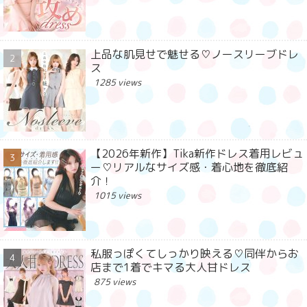
上品な肌見せで魅せる♡ノースリーブドレ
ス
1285 views
【2026年新作】Tika新作ドレス着用レビュ
ー♡リアルなサイズ感・着心地を徹底紹
介！
1015 views
私服っぽくてしっかり映える♡同伴からお
店まで1着でキマる大人甘ドレス
875 views