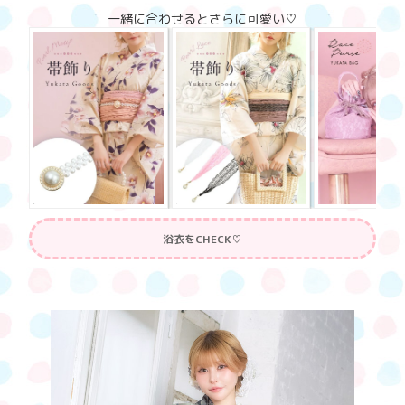
一緒に合わせるとさらに可愛い♡
浴衣をCHECK♡