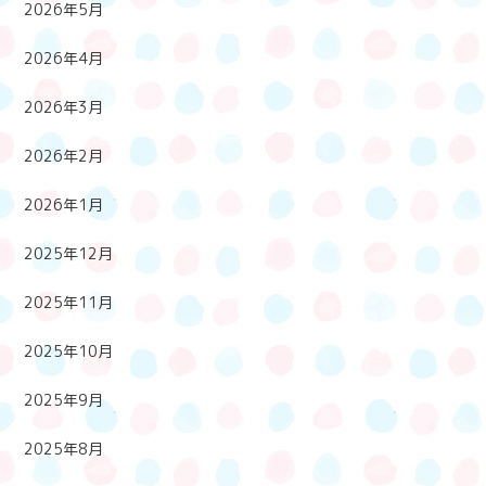
2026年5月
2026年4月
2026年3月
2026年2月
2026年1月
2025年12月
2025年11月
2025年10月
2025年9月
2025年8月