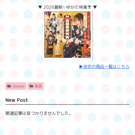
▼ 2026最新✨ゆかた特集👘 ▼
▶︎浴衣の商品一覧はこちら
Season
浴衣
New Post
関連記事は見つかりませんでした。