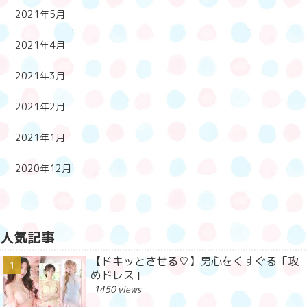
2021年5月
2021年4月
2021年3月
2021年2月
2021年1月
2020年12月
人気記事
【ドキッとさせる♡】男心をくすぐる「攻
めドレス」
1450 views