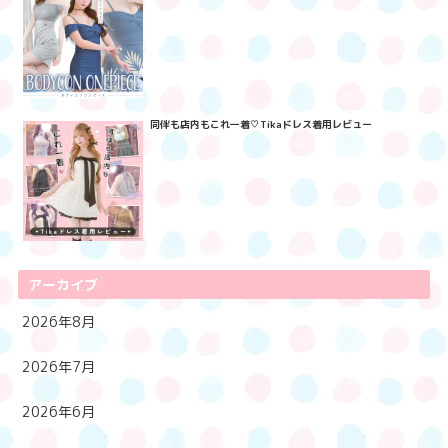
同伴も店内もこれ一着♡Tikaドレス着用レビュー
アーカイブ
2026年8月
2026年7月
2026年6月