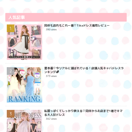
人気記事
同伴も店内もこれ一着♡Tikaドレス着用レビュー
390 views
夏本番♡今リアルに選ばれている！店舗人気キャバドレスラ
ンキング🌈
373 views
私服っぽくてしっかり映える♡同伴からお店まで1着でキマ
る大人甘ドレス
342 views