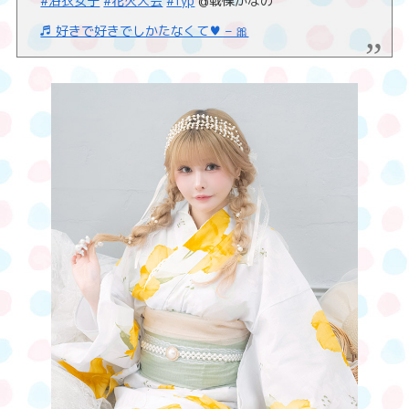
#浴衣女子
#花火大会
#fyp
@戦慄かなの
♬ 好きで好きでしかたなくて♥ – 🎀