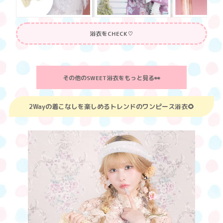
浴衣をCHECK♡
その他のSWEET浴衣をもっと見る👀
2Wayの着こなしを楽しめるトレンドのワンピース浴衣🌻