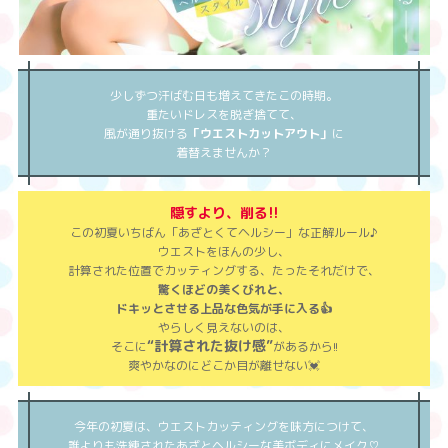
少しずつ汗ばむ日も増えてきたこの時期。
重たいドレスを脱ぎ捨てて、
風が通り抜ける
「ウエストカットアウト」
に
着替えませんか？
隠すより、削る!!
この初夏いちばん「あざとくてヘルシー」な正解ルール♪
ウエストをほんの少し、
計算された位置でカッティングする、たったそれだけで、
驚くほどの美くびれと、
ドキッとさせる上品な色気が手に入る👍
やらしく見えないのは、
“計算された抜け感”
そこに
があるから!!
爽やかなのにどこか目が離せない💓
今年の初夏は、ウエストカッティングを味方につけて、
誰よりも洗練されたあざとヘルシーな美ボディにメイク♡