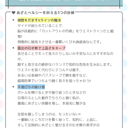
あざとヘルシーを叶える3つの計算
視覚をだますXラインの魔法
サイドが削られていることで、
脳が自動的に「カットアウトの内側」をウエストラインだと錯
覚!!
物理的に細見えさせる一番賢いくびれ偽装術なんです。
露出の引き算で上品さをキープ
見せることで太って見えたりしないか不安な人におすすめなの
が、
隠すと見せるの絶妙なバランスで知的な色気を生み出します。
ウエストを抜く代わりにデコルテは隠す、
あるいは長袖やパフスリーブで腕を隠すなど、
錯視効果でいつもより細く見えを狙っちゃおう!!
不意打ちの抜け感
ボトルを開けるときや振り返ったときなどの
日常のふとした動作でちらりと覗く肌が、
最高にあざとい余韻を残し、本指名に繋がる
全部を隠してしまうのは、もったいない!!
一番細いところだけを賢く削って、知的に、上品に、
そして圧倒的にあざとく魅せるその引き算の美学が◎