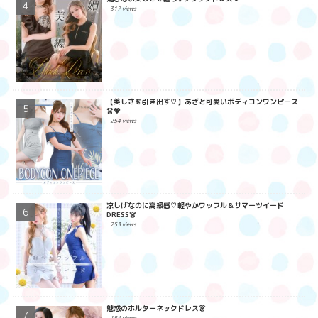
317 views
【美しさを引き出す♡】あざと可愛いボディコンワンピース
👗💖
254 views
涼しげなのに高級感♡軽やかワッフル＆サマーツイード
DRESS👗
253 views
魅惑のホルターネックドレス👗