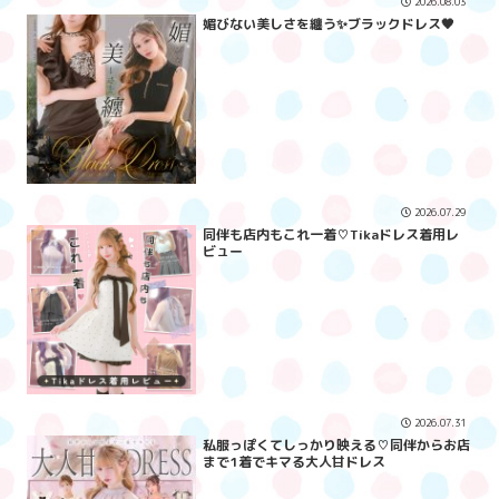
2026.08.03
媚びない美しさを纏う✨ブラックドレス🖤
2026.07.29
同伴も店内もこれ一着♡Tikaドレス着用レ
ビュー
2026.07.31
私服っぽくてしっかり映える♡同伴からお店
まで1着でキマる大人甘ドレス