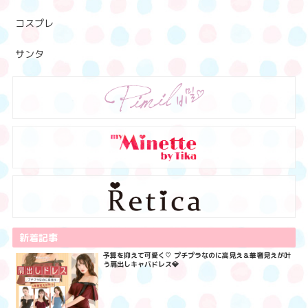
コスプレ
サンタ
新着記事
予算を抑えて可愛く♡ プチプラなのに高見え＆華奢見えが叶
う肩出しキャバドレス💎