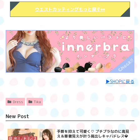
ウエストカッティングもっと探す👀
▶︎SHOPに戻る
Dress
Tika
New Post
予算を抑えて可愛く♡ プチプラなのに高見
え＆華奢見えが叶う肩出しキャバドレス💎