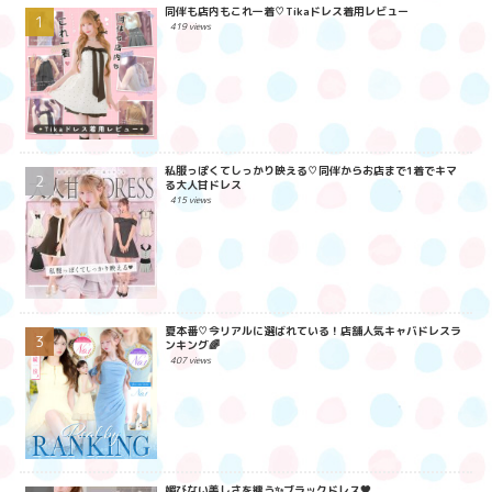
同伴も店内もこれ一着♡Tikaドレス着用レビュー
419 views
私服っぽくてしっかり映える♡同伴からお店まで1着でキマ
る大人甘ドレス
415 views
夏本番♡今リアルに選ばれている！店舗人気キャバドレスラ
ンキング🌈
407 views
媚びない美しさを纏う✨ブラックドレス🖤