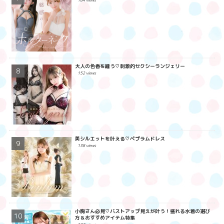
184 views
大人の色香を纏う♡刺激的セクシーランジェリー
152 views
美シルエットを叶える♡ペプラムドレス
138 views
小胸さん必見♡バストアップ見えが叶う！盛れる水着の選び
方＆おすすめアイテム特集