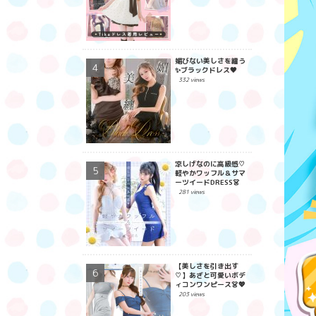
媚びない美しさを纏う
✨ブラックドレス🖤
332 views
涼しげなのに高級感♡
軽やかワッフル＆サマ
ーツイードDRESS👗
281 views
【美しさを引き出す
♡】あざと可愛いボデ
ィコンワンピース👗💖
203 views