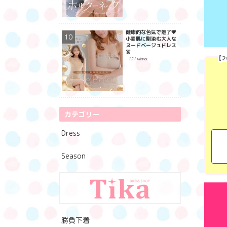
健康的な色気で魅了💗
小麦肌に馴染む大人な
ヌードベージュドレス
👗
【2
121 views
カテゴリー
Dress
Season
勝負下着