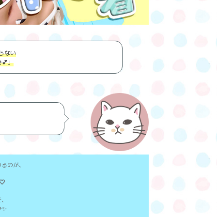
らない
💕」
いるのが、
🤍
で、
✨