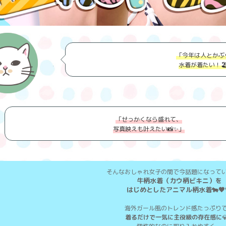
「今年は人とかぶ
水着が着たい！🏖️
「せっかくなら盛れて、
写真映えも叶えたい📸✨」
そんなおしゃれ女子の間で今話題になって
牛柄水着（カウ柄ビキニ）を
はじめとしたアニマル柄水着🐄🖤
海外ガール風のトレンド感たっぷり
着るだけで一気に主役級の存在感に
