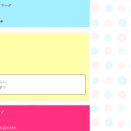
👀💕
️
ない！
す♡
♡
／
み合わせた、