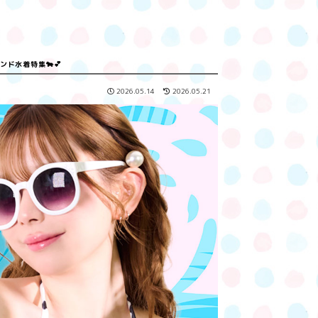
ド水着特集🐄💕
2026.05.14
2026.05.21