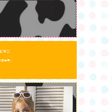
ビキニ
🐄🖤✨