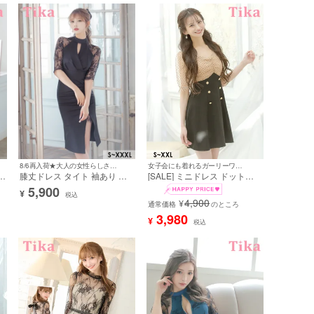
ズ以上
女子会にも着れるガーリーワンピ♪
8/6再入荷★大人の女性らしさを引き出す♪
[SALE] ミニドレス ドット柄
長
膝丈ドレス タイト 袖あり ス
シアー 袖あり ワンピース パ
トレッチ ワンピース レース
5,900
¥
フスリーブ XXL Aライン キャ
セクシー スリット 同伴 ワン
税込
4,900
¥
バドレス (愛沢えみり着用) [tk-
通常価格
のところ
い
ピース 上品 大人 スカラップ
md622]
レース チョーカーネック 下着
3,980
¥
税込
-
のまま 黒 XL XXL 大きいサイ
ズ キャバドレス [tk-md88788]