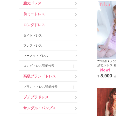
膝丈ドレス
サイズ
XSサ
前ミニドレス
その他
殿堂入
ロングドレス
在庫あ
タイトドレス
並び順
フレアドレス
マーメイドドレス
膝丈ドレス 
ロングドレス詳細検索
総レース フ
伴 胸元カバー 高
8,900
高級ブランドドレス
品 下着のまま 
¥
ラベンダー 
ス (若林萌々着用
ブランドドレス詳細検索
mdd246420]
プチプラドレス
サンダル・パンプス