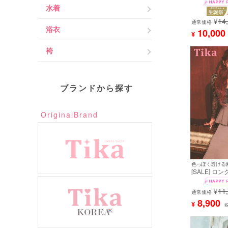
ーン ニット 
水着
ト 黒 キャバ
14
着用) [tk-mdk
¥
通常価格
浴衣
10,000
¥
袴
ブランドから探す
OriginalBrand
色っぽく透ける素
[SALE] ロ
長袖 袖あり 
ッチ レース 
11
¥
リット くびれ
通常価格
人 上品 お腹
8,900
¥
バー 高身長 
XXXL (横田未来着用) [tk-ldf-
1256a]