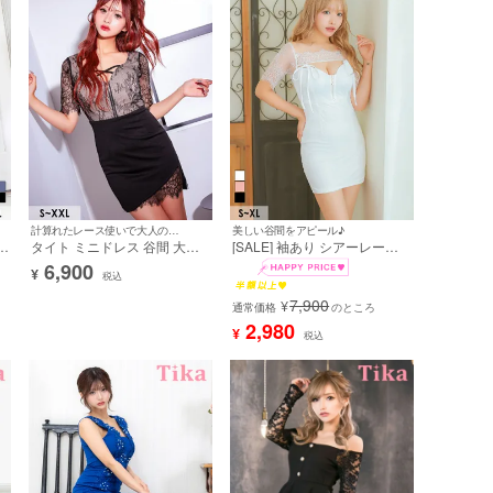
計算れたレース使いで大人の色気UP♪
美しい谷間をアピール♪
ッ
タイト ミニドレス 谷間 大き
[SALE] 袖あり シアーレース
ク
いサイズ レース 大人 ジップ
リボン バストカット ジップ
6,900
¥
レース 袖あり 五部袖 ジップ
総レース 谷間魅せ タイトミニ
税込
ビ
クロスネック ブラジャーのま
ドレス (Sサイズ～XLサイズ)
7,900
¥
ま (横田未来着用)
(重川茉弥/キャバドレス着用)
通常価格
のところ
バ
2,980
¥
税込