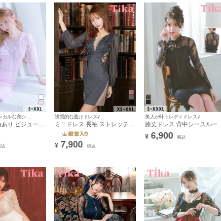
イズ
Sサイズ
Mサイズ
Lサイズ
XLサイズ
XXLサイ
り
新作
再入荷
セール
予約商品
りのみ
在庫なし商品も表示
この条件で探す
誘惑的な透けドレス♪
7/21新作★クラシカルな美シルエットドレス♡
美人が叶うレディドレス♪
ミニドレス 長袖 ストレッチ
袖あり ビジュー
膝丈ドレス 背中シースルー 
セクシー 谷間 ヌーディーシア
ェイクポケット 同
袖 袖あり ペプラム ネックリ
6,900
¥
ー フラワー刺繍 胸元ビジュー
身長 大人 上
ボン レース 同伴 お腹カバー
税込
7,900
くびれレースアップ 大きいサ
高身長 XL XXL
二の腕カバー XL XXL 大き
¥
税込
税込
イズ グレー タイト XXL XSあ
タイト キャバドレ
サイズ ネイビー タイト キャ
り キャバドレス (浦西ひかる
) [tk-
バドレス (雨宮由乙花着用) [tk
着用) [tk-md7302a]
md6915a]