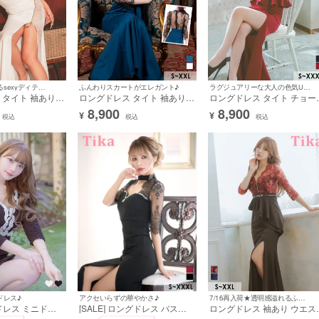
大人の色気溢れるsexyディティール♡
ふんわりスカートがエレガント♪
ラグジュアリーな大人の色気UP♪
 タイト 袖あり
ロングドレス タイト 袖あり
ロングドレス タイト チョー
ワンピース ジップ
ストレッチ ジップ レース セ
ー付き レース 袖あり 七分袖
8,900
8,900
¥
¥
ー 谷間 スリッ
クシー 谷間 シースルー バッ
レースアップ バイカラー ペ
税込
税込
税込
バー ヌーディーカ
クスリット くびれ ウエストリ
ラム ストレッチ スリット 赤
 XL XXL 4L 大
ボン 二の腕カバー 黒 白 ブル
黒 大きいサイズ XL XXL キ
クロスネック キャ
ー XL XXL 大きいサイズ キャ
バドレス (黒嵜菜々子着用) [tk
未来着用) [tk-
バドレス (ゆりにゃ着用) [tk-
ld7554]
ld244709l-h]
ドレス♪
7/16再入荷★透明感溢れるふわふわドレス♪
アクセいらずの華やかさ♪
国ドレス ミニドレ
ロングドレス 袖あり ウエス
[SALE] ロングドレス バスト
イピング モノト
ベルト付き バストジップ シ
カット ビジュー 袖あり 五分