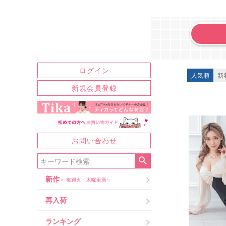
袖ありド
カテゴリ
ログイン
人気順
新
新規会員登録
サブカテゴリ
袖の長さ
デザイン
お問い合わせ
生地・柄
新作
＜ 毎週火・木曜更新✨
再入荷
ランキング