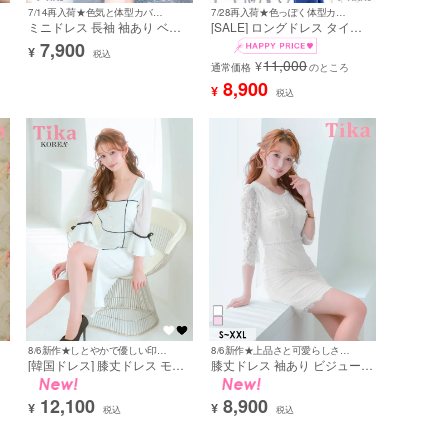
7/14再入荷★色気と体型カバーを両立する黄金比デザイン☆彡
7/28再入荷★色っぽく体型カバーを叶える♪
ミニドレス 長袖 袖あり ベル
[SALE] ロングドレス タイト
ア
スリーブ ブラックレース ペプ
長袖 袖あり ペプラム ストレ
7,900
¥
ト
ラム 谷間 ダブルクロスネック
ッチ レース セクシー 谷間 ス
税込
11,000
¥
ウエストベルト ストレッチ バ
リット くびれ ベルト付き 大
通常価格
のところ
-
イカラー お腹カバー 二の腕カ
人 上品 お腹カバー 二の腕カ
8,900
¥
税込
バー 大きいサイズ XL XXL 黒
バー 高身長 ブルー 青 4L
ネイビー タイト キャバドレス
XXXL (せいせい着用) [tk-ldf-
(黒嵜菜々子着用) [tk-
1256]
md1280m-h]
ブラック
8/6新作★しとやかで優しい印象をもたらす♪
8/6新作★上品さと可愛らしさ溢れるフェミニンドレス♡
レッド
[韓国ドレス] 膝丈ドレス モノ
膝丈ドレス 袖あり ビジュー
トーン パフスリーブ 袖あり
総レース フェイクポケット 同
七分袖 スリット お呼ばれ タ
伴 胸元カバー 高身長 大人 上
パープル
12,100
8,900
L
イト キャバドレス (雨宮由乙
品 下着のまま 高身長 XL XXL
¥
¥
税込
税込
花着用) [tk-mdk042b]
白 タイト キャバドレス (雨宮
由乙花着用) [tk-mdd246420a]