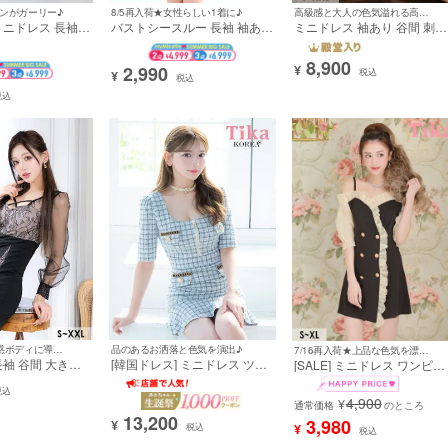
ボンがガーリー♪
8/5再入荷★女性らしい1着に♪
高級感と大人の色気溢れる高見えドレス♪
ミニドレス 長袖
バストシースルー 長袖 袖あり
ミニドレス 袖あり 谷間 刺繍
出し 二の腕カバ
襟付き ハートカットレース パ
シアーレース バストジップ 
袖 バストリボン
フスリーブ 谷間魅せ タイトミ
シメペプラム ウエストベル
8,900
)
ニドレス (今井アンジェリカ
XXL 大きいサイズ タイト ミ
2,990
¥
税込
¥
税込
着用)
ニドレス (浦西ひかる着用) [tk
md118501]
税込
を選ぶ
〜
ALL
モノトーン
ホワイト
7/14再入荷★魅惑ボディに導く♡
品のあるお洒落と色気を演出♪
7/16再入荷★上品な色気を漂わせるレトロガーリードレス♪
ネイビー
ピンク
ベージュ
袖 谷間 大きい
[韓国ドレス] ミニドレス ツイ
[SALE] ミニドレス ワンピー
レース ストレッ
ード チェック柄 チェーンボタ
ス 肩出し 二の腕カバー 胸元
アースリーブ タ
ン 袖あり 五分袖 バストジッ
フリル ダブルボタン フレア
税込
インレッド
ブルー
イエロー
4,900
¥
 キャバドレス (せ
プ ウエストカット 裾フリル
胸元カバー 袖あり 五分袖 X
通常価格
のところ
13,200
-md213664-1]
タイト キャバドレス (黒崎み
フレア キャバドレス (愛沢え
3,980
¥
¥
税込
税込
さ着用) [tk-mdk139]
みり着用) [tk-md6918]
グリーン
グレー