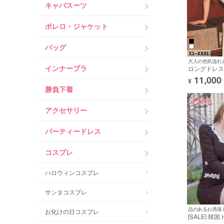
キャバスーツ
ボレロ・ジャケット
バッグ
インナーブラ
ロングドレス
ストレッチ 
11,000
¥
レース セクシ
勝負下着
ト 二の腕カ
ラー 白 XSあり
きいサイズ 
アクセサリー
バドレス (横田
ld260201a]
パーティードレス
コスプレ
ハロウィンコスプレ
サンタコスプレ
品のあるお洒落
お化けの日コスプレ
[SALE] 韓
ス 袖あり パ