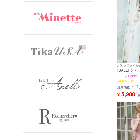
[SALE] 
袖あり 五分
バストカット 
魅せ タイトロ
12
¥
イズ～XXLサ
通常価格
子/キャバド
5,980
¥