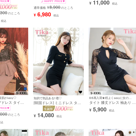
11,000
¥
ストレッチ タイ
ーフラワー刺繍 アシメぺプ
袖 スリット 黒 ブラック
税込
8,900
¥
ドレス (黒崎みさ
ム タイト XXL 大きいサイズ
XXXL 大きいサイズ タイトキ
通常価格
のところ
,300
889-907a]
赤 キャバドレス (ゆんころ着
ャバドレス (門りょう着用) [tk-
6,980
のところ
¥
税込
用) [tk-ld118501-1]
ld801146]
税込
肌がsexy♡
8/6再入荷★程よくsexyに女の武器をアピール♪
知的で気品ある1着♡
ングドレス タイト
タイト 膝丈ドレス 袖あり 谷
[韓国ドレス] ミニドレス タイ
ペプラム ストレ
間 大きいサイズ シンプル レ
ト 袖あり パフスリーブ スク
5,900
¥
セクシー 谷間 ス
ース 大人 スリット 上品 ハ
エアネック ゴールドチェーン
税込
,000
14,080
 ベルト付き 大
のところ
ネック ストレッチ 七分袖 (
フロントボタン ストレッチ ラ
¥
税込
カバー 二の腕カ
ぁみ着用)
ップ 黒 ブラック キャバドレ
税込
ベージュ 4L
ス (黒崎みさ着用) [tk-
mdk7062a]