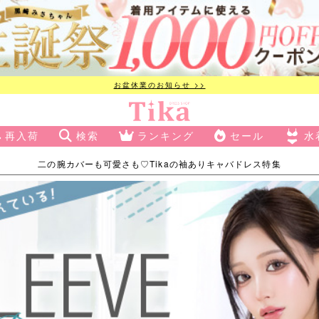
お盆休業のお知らせ >>
再入荷
検索
ランキング
セール
水
二の腕カバーも可愛さも♡Tikaの袖ありキャバドレス特集