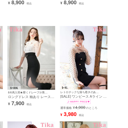
8,900
8,900
¥
¥
ラ
シメペプラム ウエストベルト
ッチ ベルト付き ベルスリーブ
税込
税込
XXL 大きいサイズ タイト ミ
下着のまま 二の腕カバー XL
ニドレス (PyunA.着用) [tk-
水色 ライトブルー タイト キ
md118501]
ャバドレス (重川茉弥着用)
［tk-ld1281l-ha］
レトロチックな落ち着きのある甘さ♡
8/6再入荷★靡くドレープが美しい☆
[SALE] ワンピース Aライン ミ
ロングドレス 袖あり レース
ニドレス 長袖 上品 ハイネッ
大人 モノトーン 五分袖 スリ
7,900
¥
イ
ク ドット柄 パフスリーブ ダ
ット 胸元カバー ハイネックリ
税込
4,900
¥
ま
ブルボタン 胸元カバー シアー
通常価格
のところ
ボン 大きいサイズ 3L タイト
スリーブ 同伴 キャバドレス
キャバドレス (久保七瀬着用)
3,980
¥
税込
(雨宮由乙花着用)
[tk-ld20119]