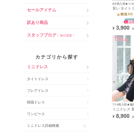
8/5再入荷★リ
安い タイト
セールアイテム
谷間 大人 肩
ー シフォン
(せいせい着用
訳あり商品
3,900
¥
スタッフブログ
＜ 毎日更新！
カテゴリから探す
他のブランド
ミニドレス
価格帯
タイトドレス
カラー
フレアドレス
韓国ドレス
ミニドレス 長
サイズ 大人 
ワンピース
8,900
¥
チ ジップ シ
ワ
イト 黒 XXL
ミニドレス詳細検索
いせい着用) [tk