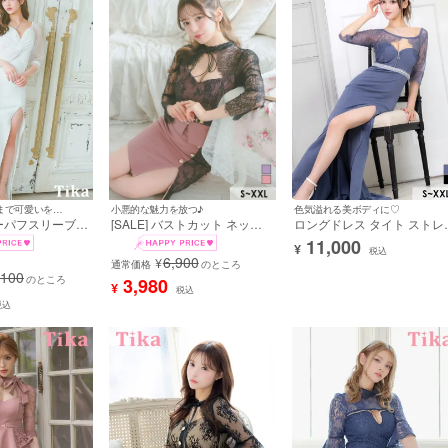
バックスタイルまで可愛いを演出♪
色気溢れる美ボディに♡
小悪的な魅力を放つ♪
シアーパフスリーブ
ロングドレス タイト ストレ
[SALE] バストカット ネック
袖 ツイストネック
チ 袖あり ジップ レース セ
リボン ウエストベルト付き ペ
11,000
¥
ストレッチ 谷間
シー 谷間 スリット 二の腕カ
プラム アシメ 袖あり 五分袖
税込
6,900
¥
ングドレス (Sサ
バー バストカット ウエスト
谷間魅せ タイトミニドレス (S
通常価格
のところ
,100
イズ) (黒嵜菜々
ジューライン 高身長 ブルー
サイズ～XXLサイズ) (黒嵜
のところ
3,980
¥
税込
レス着用)
XL XXL 大きいサイズ キャ
菜々子/キャバドレス着用)
税込
ドレス (せいせい着用) [tk-
ld213850]