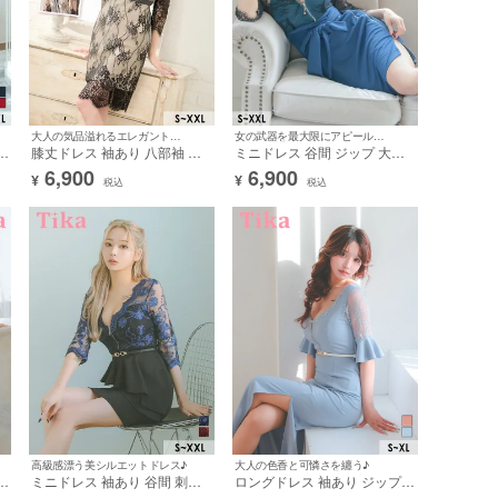
大人の気品溢れるエレガントドレス♪
女の武器を最大限にアピールできる♪
カ
膝丈ドレス 袖あり 八部袖 ヌ
ミニドレス 谷間 ジップ 大き
ーディーフラワー 総レース バ
いサイズ レース スリット 背
6,900
6,900
¥
¥
プ
ックリボン XL ベージュ タイ
中魅せ ハイネック 袖あり 七
税込
税込
ト キャバドレス (愛沢えみり
分袖 タイト ウエストリボン
ャ
着用) [tk-md1812002]
バストジップ XL XXL ブルー
-
キャバドレス (みゆう着用) [tk-
md244709]
高級感漂う美シルエットドレス♪
大人の色香と可憐さを纏う♪
ト
ミニドレス 袖あり 谷間 刺繍
ロングドレス 袖あり ジップ
ア
シアーレース バストジップ ア
谷間 レース スリット ストレ