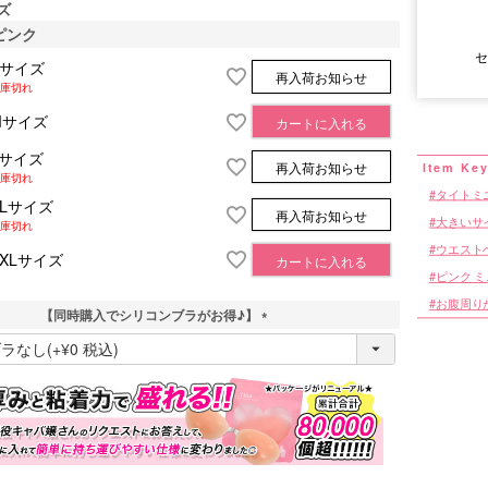
ズ
ピンク
セ
Sサイズ
再入荷お知らせ
■サイズ表
庫切れ
Mサイズ
カートに入れる
Lサイズ
再入荷お知らせ
庫切れ
タイトミ
XLサイズ
再入荷お知らせ
大きいサ
庫切れ
ウエスト
XXLサイズ
カートに入れる
ピンク 
お腹周り
【同時購入でシリコンブラがお得♪】
(
必
須
)