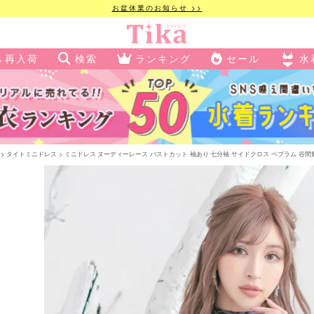
お盆休業のお知らせ >>
再入荷
検索
ランキング
セール
水
タイトミニドレス
ミニドレス ヌーディーレース バストカット 袖あり 七分袖 サイドクロス ペプラム 谷間魅せ レー