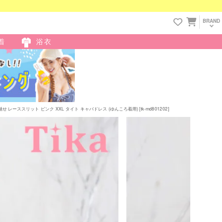
BRAND
着
浴衣
ススリット ピンク XXL タイト キャバドレス (ゆんころ着用) [tk-md801202]