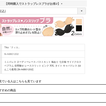
【同時購入でストラップレスブラがお得♪】
(
必
須
)
Tika「ティカ」
tk-md801202
ミニドレス ヌーディーレース バストカット 袖あり 七分袖 サイドクロス
ペプラム 谷間魅せ レーススリット ピンク XXL タイト キャバドレス (ゆ
んころ着用) [tk-md801202]
見ている人はこちらも見ています
すすめの商品