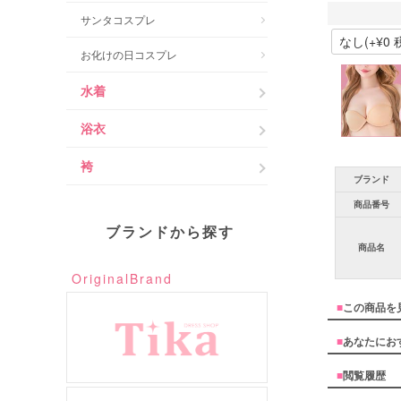
サンタコスプレ
お化けの日コスプレ
水着
浴衣
袴
ブランド
商品番号
ブランドから探す
商品名
OriginalBrand
■
この商品を
■
あなたにお
■
閲覧履歴