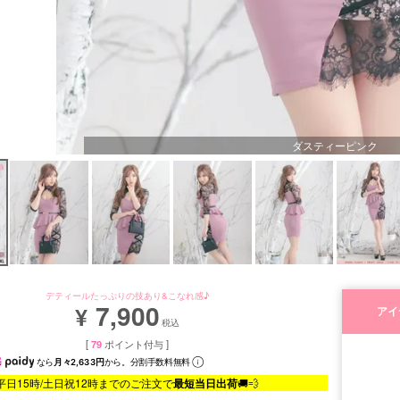
ダスティーピンク
デティールたっぷりの技あり&こなれ感♪
7,900
¥
アイ
税込
[
79
ポイント付与 ]
なら
月々2,633円
から。分割手数料無料
平日15時/土日祝12時までのご注文で
最短当日出荷
🚚💨