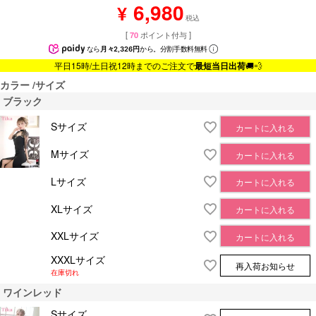
6,980
¥
税込
[
70
ポイント付与 ]
なら
月々2,326円
から。分割手数料無料
平日15時/土日祝12時までのご注文で
最短当日出荷
🚚💨
カラー
サイズ
ブラック
Sサイズ
カートに入れる
Mサイズ
カートに入れる
Lサイズ
カートに入れる
XLサイズ
カートに入れる
XXLサイズ
カートに入れる
XXXLサイズ
再入荷お知らせ
在庫切れ
ワインレッド
Sサイズ