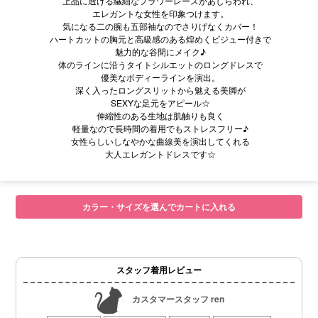
上品に透ける繊細なフラワーレースがあしらわれ、
エレガントな女性を印象つけます。
気になる二の腕も五部袖なのでさりげなくカバー！
ハートカットの胸元と高級感のある煌めくビジュー付きで
魅力的な谷間にメイク♪
体のラインに沿うタイトシルエットのロングドレスで
優美なボディーラインを演出。
深く入ったロングスリットから魅える美脚が
SEXYな足元をアピール☆
伸縮性のある生地は肌触りも良く
軽量なので長時間の着用でもストレスフリー♪
女性らしいしなやかな曲線美を演出してくれる
大人エレガントドレスです☆
■サイズ表
カラー・サイズを選んでカートに入れる
スタッフ着用レビュー
カスタマースタッフ ren