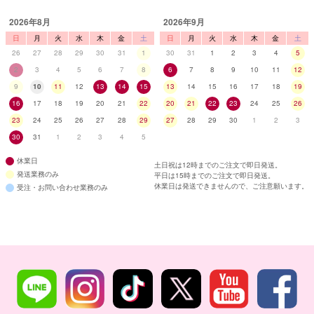
2026年8月
2026年9月
日
月
火
水
木
金
土
日
月
火
水
木
金
土
26
27
28
29
30
31
1
30
31
1
2
3
4
5
2
3
4
5
6
7
8
6
7
8
9
10
11
12
9
10
11
12
13
14
15
13
14
15
16
17
18
19
16
17
18
19
20
21
22
20
21
22
23
24
25
26
23
24
25
26
27
28
29
27
28
29
30
1
2
3
30
31
1
2
3
4
5
休業日
土日祝は12時までのご注文で即日発送。
発送業務のみ
平日は15時までのご注文で即日発送。
休業日は発送できませんので、ご注意願います。
受注・お問い合わせ業務のみ