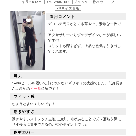
身長:151cm
B70/W58/H87
ブルベ冬
骨格ウェーブ
XSサイズ着用
着用コメント
デコルテ周りがとても華やぐ、素敵な一枚で
した。
アクセサリーいらずのデザインなのが嬉しい
です◎
スリットも深すぎず、上品な色気を引き出し
てくれます。
着丈
14cmヒールを履いて床につかないギリギリの丈感でした。低身長さ
んは高めの
ヒール
必須です！
フィット感
ちょうどよいくらいです！
動きやすさ
動きやすいストレッチ生地に加え、袖があることでズレ落ちを気に
せず接客に集中できるのが安心ポイントでした！
体型カバー