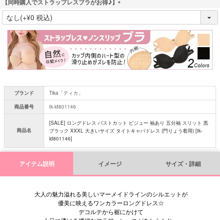
【同時購入でストラップレスブラがお得♪】
(
必
須
)
ブランド
Tika「ティカ」
商品番号
tk-ld801146
[SALE] ロングドレス バストカット ビジュー 袖あり 五分袖 スリット 黒
商品名
ブラック XXXL 大きいサイズ タイトキャバドレス (門りょう着用) [tk-
ld801146]
アイテム説明
イメージ
サイズ・詳細
大人の魅力溢れる美しいマーメイドラインのシルエットが
優美に映えるワンカラーロングドレス☆
デコルテから裾にかけて