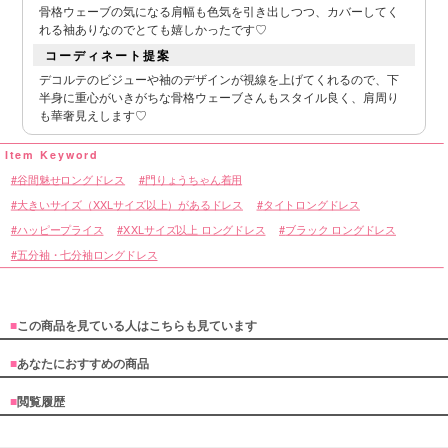
骨格ウェーブの気になる肩幅も色気を引き出しつつ、カバーしてく
れる袖ありなのでとても嬉しかったです♡
コーディネート提案
デコルテのビジューや袖のデザインが視線を上げてくれるので、下
半身に重心がいきがちな骨格ウェーブさんもスタイル良く、肩周り
も華奢見えします♡
谷間魅せロングドレス
門りょうちゃん着用
大きいサイズ（XXLサイズ以上）があるドレス
タイトロングドレス
ハッピープライス
XXLサイズ以上 ロングドレス
ブラック ロングドレス
五分袖・七分袖ロングドレス
■
この商品を見ている人はこちらも見ています
■
あなたにおすすめの商品
■
閲覧履歴