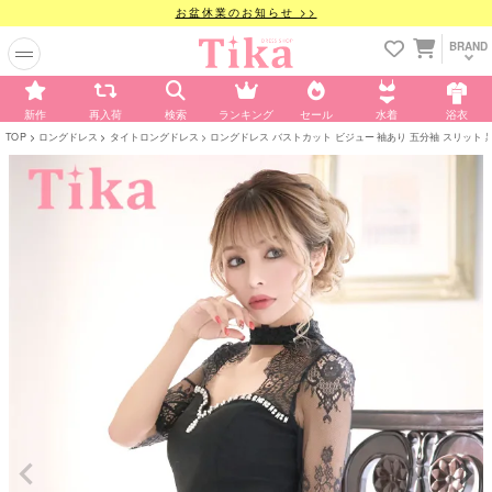
お盆休業のお知らせ >>
BRAND
新作
再入荷
検索
ランキング
セール
水着
浴衣
TOP
ロングドレス
タイトロングドレス
ロングドレス バストカット ビジュー 袖あり 五分袖 スリット 黒 ブラ