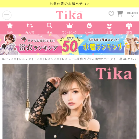
お盆休業のお知らせ >>
BRAND
新作
再入荷
検索
ランキング
セール
水着
浴衣
TOP
ミニドレス
タイトミニドレス
ミニドレス レース長袖 ペプラム 胸元カバー タイト 黒 XL キャバドレス (