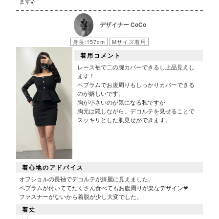
ます♪
デザイナー CoCo
身長:157cm
Mサイズ着用
着用コメント
レース袖で二の腕カバーできるし上品見えし
ます！
ペプラムでお腹周りもしっかりカバーできる
のが嬉しいです。
胸が小さいのが気になる私ですが
胸元は隠しながら、デコルテを見せることで
スッキリとした肌見せができます。
■スペック表
着心地のアドバイス
オフショルの長袖でデコルテが綺麗に見えました。
ペプラムが付いててたくさん食べてもお腹周りが楽なデザイン❤︎
ファスナーがないから着脱が少し大変でした。
着丈