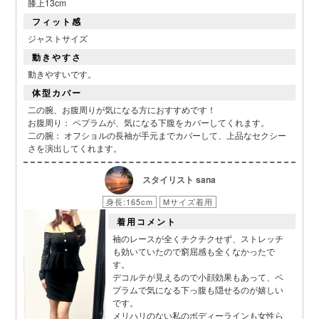
膝上13cm
フィット感
ジャストサイズ
動きやすさ
動きやすいです。
体型カバー
二の腕、お腹周りが気になる方におすすめです！
お腹周り： ペプラムが、気になる下腹をカバーしてくれます。
二の腕： オフショルの長袖が手元までカバーして、上品なセクシー
さを演出してくれます。
スタイリスト sana
身長:165cm
Mサイズ着用
着用コメント
袖のレースが全くチクチクせず、ストレッチ
も効いていたので窮屈感も全くなかったで
す。
デコルテが見えるので小顔効果もあって、ペ
プラムで気になる下っ腹も隠せるのが嬉しい
です。
メリハリのない私のボディーラインも女性ら