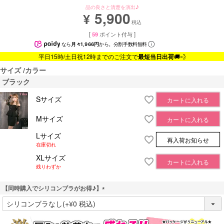
品の良さと清楚を演出♪
5,900
¥
税込
[
59
ポイント付与 ]
なら
月々1,966円
から。分割手数料無料
平日15時/土日祝12時までのご注文で
最短当日出荷
🚚💨
サイズ
カラー
ブラック
Sサイズ
カートに入れる
Mサイズ
カートに入れる
Lサイズ
再入荷お知らせ
在庫切れ
XLサイズ
カートに入れる
残りわずか
【同時購入でシリコンブラがお得♪】
(
必
須