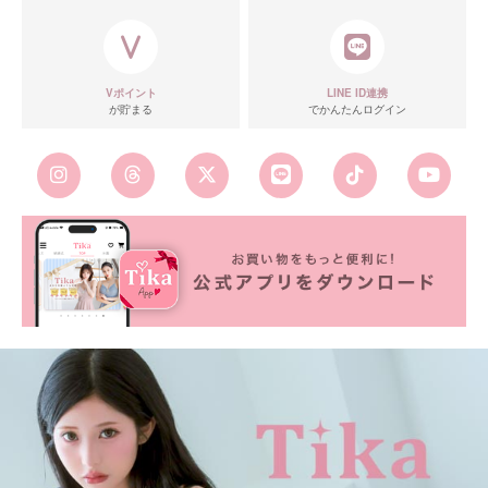
Vポイント
LINE ID連携
が貯まる
でかんたんログイン