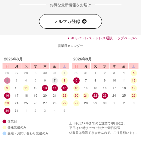
お得な最新情報をお届け
メルマガ登録
▲ キャバドレス・ドレス通販 トップページへ
営業日カレンダー
2026年8月
2026年9月
日
月
火
水
木
金
土
日
月
火
水
木
金
土
26
27
28
29
30
31
1
30
31
1
2
3
4
5
2
3
4
5
6
7
8
6
7
8
9
10
11
12
9
10
11
12
13
14
15
13
14
15
16
17
18
19
16
17
18
19
20
21
22
20
21
22
23
24
25
26
23
24
25
26
27
28
29
27
28
29
30
1
2
3
30
31
1
2
3
4
5
休業日
土日祝は12時までのご注文で即日発送。
発送業務のみ
平日は15時までのご注文で即日発送。
休業日は発送できませんので、ご注意願います。
受注・お問い合わせ業務のみ