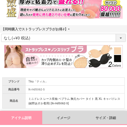
)
【同時購入でストラップレスブラがお得♪】
(
必
須
)
ブランド
Tika「ティカ」
商品番号
tk-md5062-5
ミニドレス レース長袖 ペプラム 胸元カバー タイト 黒 XL キャバドレス
商品名
(綾野あすか着用) [tk-md5062-5]
アイテム説明
イメージ
サイズ・詳細