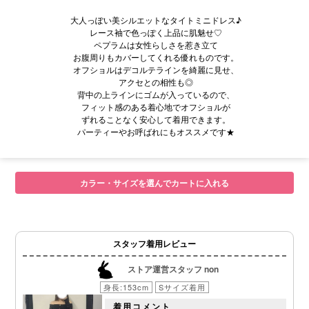
大人っぽい美シルエットなタイトミニドレス♪
レース袖で色っぽく上品に肌魅せ♡
ペプラムは女性らしさを惹き立て
お腹周りもカバーしてくれる優れものです。
オフショルはデコルテラインを綺麗に見せ、
アクセとの相性も◎
背中の上ラインにゴムが入っているので、
フィット感のある着心地でオフショルが
ずれることなく安心して着用できます。
パーティーやお呼ばれにもオススメです★
■サイズ表
カラー・サイズを選んでカートに入れる
スタッフ着用レビュー
ストア運営スタッフ non
身長:153cm
Sサイズ着用
着用コメント