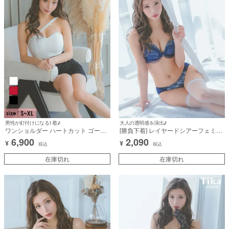
男性が釘付けになる1着♪
大人の透明感を演出♪
ワンショルダー ハートカット ゴール
[勝負下着] レイヤードシアーフェミニ
ドチェーン バイカラー ストレッチ バ
ン刺繍脇高カップブラジャー＆ショー
6,900
2,090
¥
¥
ストコード 谷間魅せ タイトミニドレ
ツ2点セット
税込
税込
ス (Sサイズ～XLサイズ) (みゆう/キャ
バドレス着用)
在庫切れ
在庫切れ