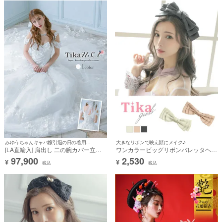
みゆうちゃんキャバ嬢引退の日の着用ドレス♪
大きなリボンで映え顔にメイク♪
[LA直輸入] 肩出し 二の腕カバー立体
ワンカラービッグリボンバレッタヘア
フラワー刺繍ビジューふわふわゴージ
アクセサリー
97,900
2,530
¥
¥
ャスAラインロングドレス (XSサイズ
税込
税込
～Mサイズ) (みゆう/キャバドレス着
用)