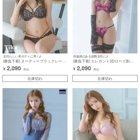
女性らしい美ボディに導く♪
高級感のある妖艶女性に♪
[勝負下着] ヌーディーブラックレース
[勝負下着] エレガント3Dローズ刺繍
クロスコードカップブラジャー＆ショ
脇高カップブラジャー＆ショーツ2点
2,090
2,090
¥
¥
ーツ2点セット
セット
税込
税込
在庫切れ
在庫切れ