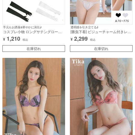
手元もお洒落&華やかに演出♪
透明感を引き立てる♪
コスプレ小物 ロングサテングローブ
[勝負下着] ビジューチャーム付きレイ
【ハロウィン】[tk-gl1920l]
ヤードレースチュール脇高フルカップ
1,210
2,299
¥
¥
ブラジャー＆ショーツ2点セット
税込
税込
在庫切れ
在庫切れ