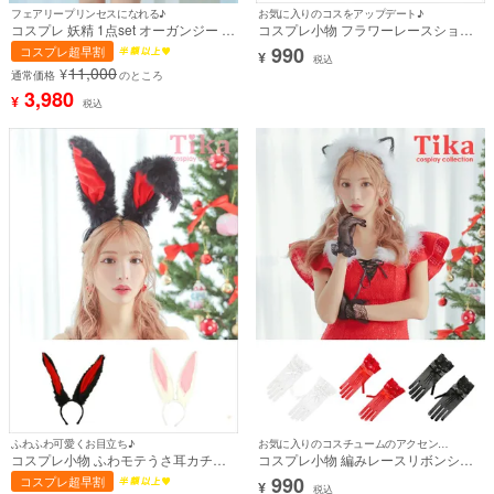
フェアリープリンセスになれる♪
お気に入りのコスをアップデート♪
コスプレ 妖精 1点set オーガンジー フ
コスプレ小物 フラワーレースショー
ェアリー インポート 天使 アニマル
ト丈グローブ [tk-gl1920sa]
990
コスプレ超早割
¥
(ワンピース)【ハロウィン】[la-
税込
11,000
¥
hw87105]
通常価格
のところ
3,980
¥
税込
ふわふわ可愛くお目立ち♪
お気に入りのコスチュームのアクセントに♪
コスプレ小物 ふわモテうさ耳カチュ
コスプレ小物 編みレースリボンショ
ーシャ【ハロウィン】[tk-hw34534]
ート丈グローブ [tk-gllp632]
990
コスプレ超早割
¥
税込