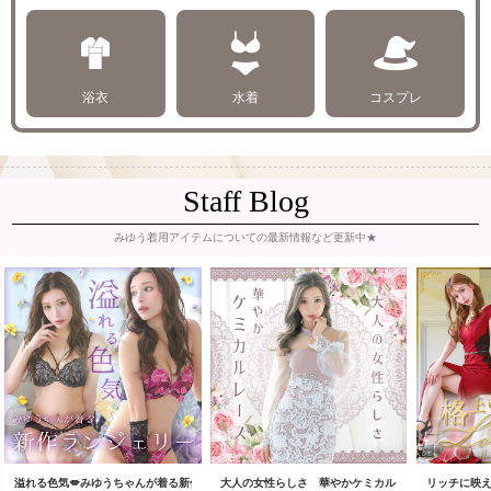
浴衣
水着
コスプレ
Staff Blog
みゆう着用アイテムについての最新情報など更新中★
溢れる色気💋みゆうちゃんが着る新作ランジェリー💜✨
大人の女性らしさ 華やかケミカルレースドレス👗✨
リッチに映え