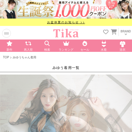
お盆休業のお知らせ >>
BRAND
新作
再入荷
検索
ランキング
セール
水着
浴衣
TOP
みゆうちゃん着用
みゆう着用一覧