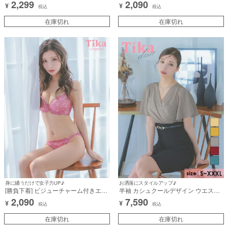
2,299
2,090
¥
¥
2点セット
点セット
税込
税込
在庫切れ
在庫切れ
身に纏うだけで女子力UP♪
お洒落にスタイルアップ♪
[勝負下着] ビジューチャーム付きエレ
半袖 カシュクールデザイン ウエスト
ガントフラワーレース脇高フルカップ
ベルト タイト膝丈ドレス (Sサイズ～
2,090
7,590
¥
¥
ブラジャー＆ショーツ2点セット
XXXLサイズ) (みゆう/キャバドレス着
税込
税込
用)
在庫切れ
在庫切れ