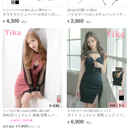
ビジューパールを散らばした華やかヘアアクセ♪
品のある可愛いを演出♪
キラキラビジューパール付きリボンカ
バイカラーリボンカチューシャヘアア
チューシャヘアアクセサリー
クセサリー
4,300
2,860
¥
¥
税込
税込
ジップから覗くsexyな谷間に誰もが釘付けになる♪
キラキラパールで映え顔にメイク♪
[SALE] ミニドレス 長袖 谷間 レース
タイト ミニドレス 谷間 ジップ ノース
シアースリーブ ハイネック ジップ バ
リーブ ネックバックリボン ヌーディ
6,900
¥
ストカット ストレッチ XXL ピンク タ
ーシアー ホワイトパール バストカッ
税込
7,900
¥
イト キャバドレス (みゆう着用) [tk-
通常価格
のところ
ト (みゆう着用)