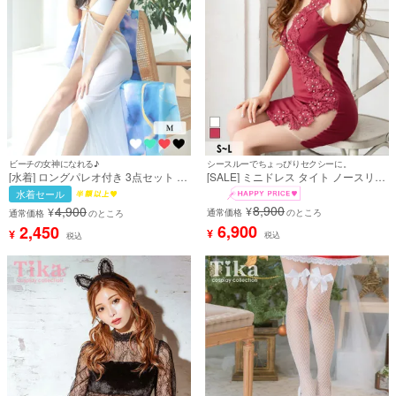
ビーチの女神になれる♪
シースルーでちょっぴりセクシーに。
[水着] ロングパレオ付き 3点セット 体
[SALE] ミニドレス タイト ノースリー
型カバー チェーンベルト インポート
ブ パール ビジュー ワンピース レース
水着セール
風 セクシー エレガント 白 ホワイト
セクシー 谷間 シースルー くびれ 背中
8,900
4,900
¥
¥
三角ビキニ (みゆう着用) [tk-swy016]
魅せ 赤ドレス 白 キャバドレス (みゆ
通常価格
のところ
通常価格
のところ
う着用) [tk-md213375]
6,900
2,450
¥
¥
税込
税込