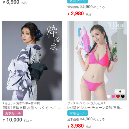
6,900
水着セール
¥
袖あり 七分袖 タイト ウエストリボン
ト 白 三角ビキニ (みゆう着用) [tk-
税込
4,900
¥
バストジップ XL XXL ブルー キャバ
sw2018]
通常価格
のところ
ドレス (みゆう着用) [tk-md244709]
2,980
¥
税込
2点セット(浴衣/平帯or作り帯)
フェスやイベントにぴったり♪
[浴衣] 雪輪文様 水墨 シック かっこい
[水着] ビジュー チェーン装飾 三角ビ
い 粋 ニュアンス 黒白モノトーン 2点
キニ ホルターネック セクシー ギャル
浴衣セール
水着セール
セット (みゆう着用) [tk-ykik23138-
派手 ピンク (みゆう着用) [tk-
10,000
4,900
¥
7jm99]
sw222001]
通常価格
のところ
¥
税込
〜
3,980
¥
税込