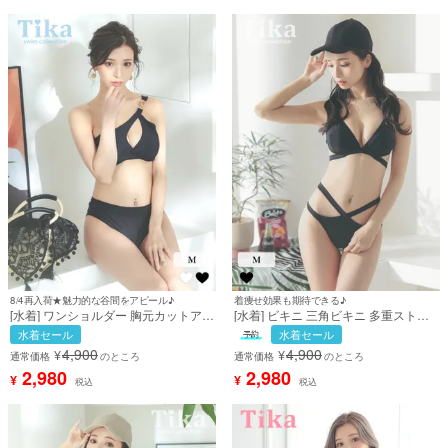
8/4再入荷★魅力的な谷間をアピール♪
着痩せ効果も期待できる♪
[水着] ワンショルダー 胸元カットアウ
[水着] ビキニ 三角ビキニ 多重ストラ
ト ハイウエスト アシンメトリー モノ
ップ ストラップデザイン スポーティ
水着セール
水着セール
トーン クール 黒 ブラック ビキニ (み
ー ワンカラー ブラック 黒 着痩せ効果
4,900
4,900
¥
¥
ゆう着用) [tk-sw202203]
盛れる セクシー ギャル クール (みゆ
通常価格
のところ
通常価格
のところ
う着用) [tk-swhcsh147]
2,980
2,980
¥
¥
税込
税込