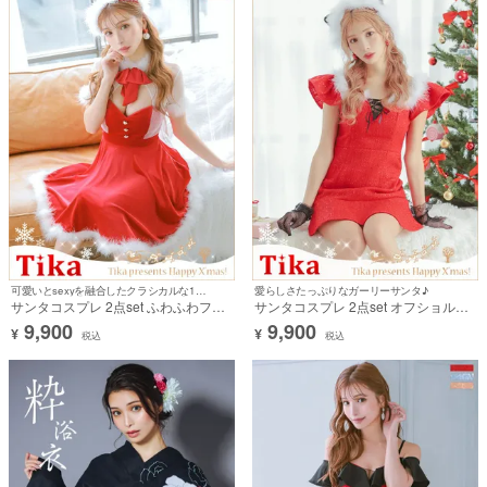
可愛いとsexyを融合したクラシカルな1着♪
愛らしさたっぷりなガーリーサンタ♪
サンタコスプレ 2点set ふわふわファ
サンタコスプレ 2点set オフショルバ
ー付き バストカットフレアスカート
ストレースアップツイードふわふわラ
9,900
9,900
¥
¥
クラシカルガーリードレス [ワンピー
メ猫アニマルドレス [ワンピース+サ
税込
税込
ス＋サンタ帽子]
ンタ帽]