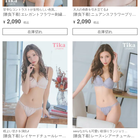
甘辛なコントラストが女性らしい色気を演出♪
大人の色香を引き立てる♪
[勝負下着] エレガントフラワー刺繍脇
[勝負下着] ニュアンスフラワープリン
高フルカップブラジャー＆ショーツ2
ト脇高フルカップブラジャー＆ショー
2,090
2,090
¥
¥
点セット
ツ2点セット
税込
税込
在庫切れ
在庫切れ
程よい甘さを演出♪
sexyながらも可愛い欲張りランジェリー♪
[勝負下着] レイヤードチュールレース
[勝負下着] レース×シアーチュール脇
脇高フルカップブラジャー＆ショーツ
高フルカップブラジャー＆ショーツ2