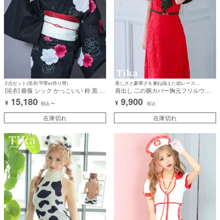
2点セット(浴衣/平帯or作り帯)
美しさと豪華さを兼ね揃えた総レースドレス♪
[浴衣] 薔薇 シック かっこいい 粋 黒 ブ
肩出し 二の腕カバー胸元フリルウエ
ラック ピンク 白 2点セット (みゆう着
ストベルト総レースAラインロングド
15,180
9,900
¥
¥
用) [tk-ykik23148-onc30]
レス (Sサイズ～XXLサイズ) (みゆう/
税込
〜
税込
キャバドレス着用)
在庫切れ
在庫切れ