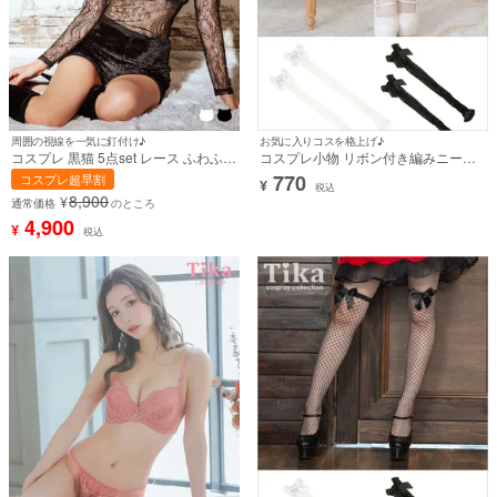
周囲の視線を一気に釘付け♪
お気に入りコスを格上げ♪
コスプレ 黒猫 5点set レース ふわふわ
コスプレ小物 リボン付き編みニーハ
ファー 袖あり ハイネック アニマル [5
イソックス【ハロウィン】[tk-ps8104]
770
コスプレ超早割
¥
点セット] (トップス/パンツ/カチュー
税込
8,900
¥
シャ/マスク/レッグカバー)【ハロウィ
通常価格
のところ
ン】[tk-hwbl007a]
4,900
¥
税込