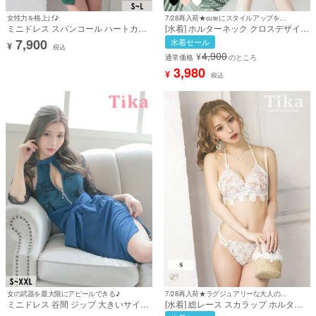
女性力を格上げ♪
7/28再入荷★cuteにスタイルアップを叶える♪
ミニドレス スパンコール ハートカッ
[水着] ホルターネック クロスデザイン
ト 谷間魅せ ワンショルダーデ ラップ
ハイウエスト お腹カバー リボン シン
7,900
水着セール
¥
風スリット L グリーン 緑 タイト キャ
プル 無地 白 ホワイト ビキニ (みゆう
税込
4,900
¥
バドレス (みゆう着用) [tk-md82289]
着用) [tk-swmyy2022]
通常価格
のところ
3,980
¥
税込
女の武器を最大限にアピールできる♪
7/28再入荷★ラグジュアリーな大人の色気満載♪
ミニドレス 谷間 ジップ 大きいサイズ
[水着] 総レース スカラップ ホルター
レース スリット 背中魅せ ハイネック
ネック ダブルストリング 清楚 ホワイ