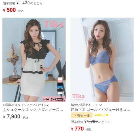
1,430
¥
通常価格
のところ
500
¥
税込
お洒落にスタイルアップを叶える♪
清楚な雰囲気たっぷり♪
カシュクール ネックリボン ノースリ
勝負下着 ゴールドビジュー付きゴー
ーブ フリルペプラ ムウエストベルト
ジャスフラワーレース脇高フルカップ
7,900
下着セール
¥
切り替え バイカラー バストカット 谷
ブラジャー＆ショーツ2点セット
税込
1,760
¥
間魅せ タイトミニドレス (Sサイズ～
通常価格
のところ
XXXXLサイズ) (みゆう/キャバドレス
770
¥
税込
着用)