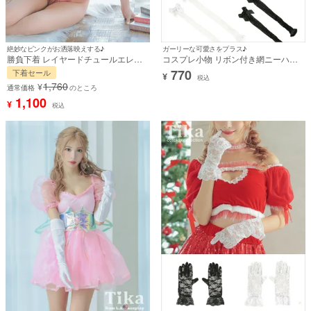
絶妙なピンクがお洒落映えする♪
ガーリーな可愛さをプラス♪
勝負下着 レイヤードチュールエレガ
コスプレ小物 リボン付き網ニーハイ
ントフラワーレース脇高フルカップブ
ソックス【ハロウィン】[tk-ps8104a]
770
下着セール
¥
ラジャー＆ショーツ2点セット
税込
1,760
¥
通常価格
のところ
1,100
¥
税込