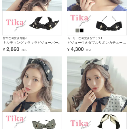
甘辛な可愛さ炸裂♪
ガーリーな可愛さをプラス♪
キルティングキラキラビジューパール
ビジュー付きダブルリボンカチューシ
付きリボンカチューシャヘアアクセサ
ャヘアアクセサリー
2,860
4,300
¥
¥
リー
税込
税込