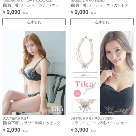
谷間部分のクロスコードで大人のエロさをUP♪
透明感と柔らかさを演出♪
[勝負下着] ヌーディーカラー×エレガ
[勝負下着] ヌーディーエレガントスカ
ントフラワーレースクロスコードビジ
ラップレースカップブラジャー＆ショ
2,090
2,090
¥
¥
ュー脇高カップブラジャー＆ショーツ
ーツ2点セット
税込
税込
2点セット
在庫切れ
在庫切れ
大人の色気を加速♪
お顔周りを明るく華やかに演出♪
[勝負下着] フラワー刺繍トッピングサ
フラワーモチーフ3連パールチョーカ
テンカップブラジャー＆ショーツ2点
ーネックレス
2,090
3,900
¥
¥
セット
税込
税込