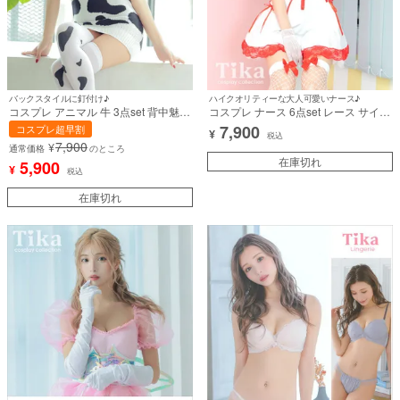
バックスタイルに釘付け♪
ハイクオリティーな大人可愛いナース♪
コスプレ アニマル 牛 3点set 背中魅せ
コスプレ ナース 6点set レース サイド
ニットワンピース 個性的 ボディコン
編み上げ 制服 (ワンピース/ナースキ
7,900
コスプレ超早割
¥
(ワンピース/カチューシャ/ニーハイソ
ャップ/聴診器/手袋/ニーハイソック
税込
7,900
¥
ックス)【ハロウィン】[tk-hwds2214]
ス/Tバック)【ハロウィン】[tk-
通常価格
のところ
hwj029]
在庫切れ
5,900
¥
税込
在庫切れ