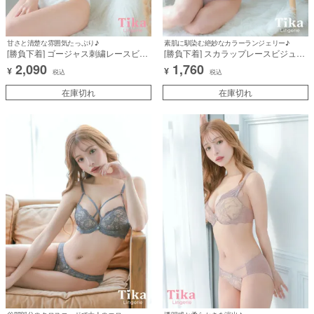
甘さと清楚な雰囲気たっぷり♪
素肌に馴染む絶妙なカラーランジェリー♪
[勝負下着] ゴージャス刺繍レースビジ
[勝負下着] スカラップレースビジュー
ューカップブラジャー＆ショーツ2点
チャーム脇高カップブラジャー＆ショ
2,090
1,760
¥
¥
セット
ーツ2点セット
税込
税込
在庫切れ
在庫切れ