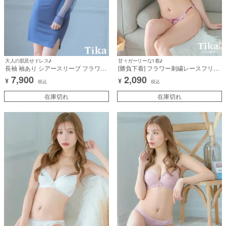
大人の肌見せドレス♪
甘々ガーリーな1着♪
長袖 袖あり シアースリーブ フラワー
[勝負下着] フラワー刺繍レースフリル
レース バストカット 谷間魅せ タイト
リボンモールドカップブラジャー＆シ
7,900
2,090
¥
¥
ミニドレス (Sサイズ～XXLサイズ)
ョーツ2点セット
税込
税込
(みゆう/キャバドレス着用)
在庫切れ
在庫切れ