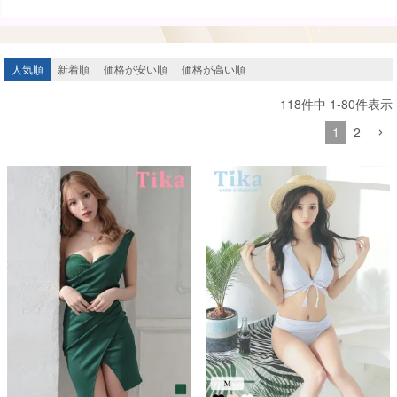
人気順
新着順
価格が安い順
価格が高い順
118
件中
1
-
80
件表示
1
2