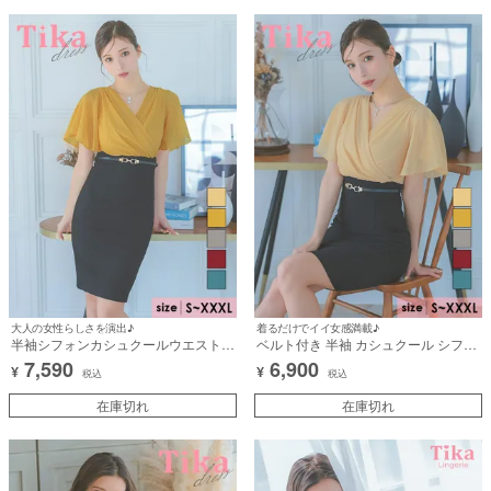
大人の女性らしさを演出♪
着るだけでイイ女感満載♪
半袖シフォンカシュクールウエストベ
ベルト付き 半袖 カシュクール シフォ
ルトタイト膝丈ドレス (Sサイズ～
ン タイト膝丈ドレス (Sサイズ～
7,590
6,900
¥
¥
XXXLサイズ) (みゆう/キャバドレス着
XXXLサイズ) (みゆう/キャバドレス着
税込
税込
用)
用)
在庫切れ
在庫切れ