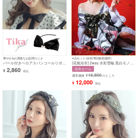
華やか&お洒落なお顔周りに♪
4点セット(浴衣/帯2種/肌襦袢)
パール付きベロアスパンコールリボン
[花魁浴衣] 2way 水彩雪輪 黒白モノト
カチューシャヘアアクセサリー
ーン 4点セット (みゆう着用) [tk-
2,860
浴衣セール
¥
yko23-7jm99]
税込
16,800
¥
通常価格
のところ
12,000
¥
税込