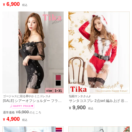
md213531]
6,900
¥
税込
ゴージャスに彩る華やかミニドレス♪
悩殺サンタさん♪
[SALE] シアーオフショルダー フラワ
サンタコスプレ 2点set 編み上げ 谷間
ー刺繍 ビジュー アシンメトリー 袖あ
ふわふわファー ハイレグ [オールイン
9,900
¥
り 五分袖 タイトミニドレス (Sサイズ
ワン+ベルト]
税込
6,900
¥
～XLサイズ) (みゆう/キャバドレス着
通常価格
のところ
用)
4,900
¥
税込