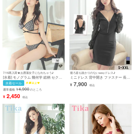
7/16再入荷★お洒落女子になれちゃう♪
後ろ姿も抜かりのないsexyドレス♪
[水着] モノグラム 幾何学 総柄 セクシ
ミニドレス 背中開き ファスナー 長袖
ー ウエストマーク クロス ストラップ
袖あり レース袖 ストレッチ XXL 黒
7,900
水着セール
¥
紐 下乳 黒 ブラック 白 ホワイト 三角
ブラック タイト キャバドレス (みゆ
税込
4,900
¥
ビキニ (みゆう着用) [tk-sw222]
う着用) [tk-md7266a]
通常価格
のところ
2,450
¥
税込