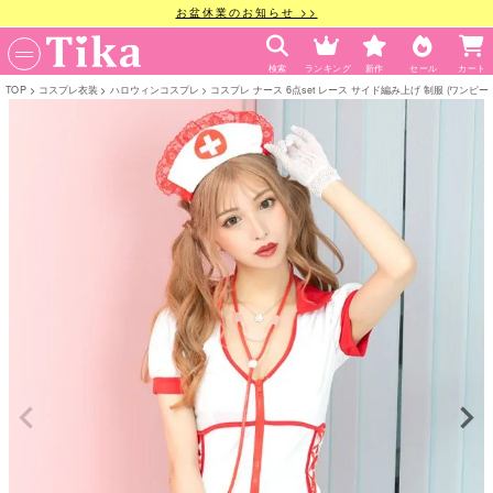
お盆休業のお知らせ >>
検索
ランキング
新作
セール
カート
TOP
コスプレ衣装
ハロウィンコスプレ
コスプレ ナース 6点set レース サイド編み上げ 制服 (ワンピー