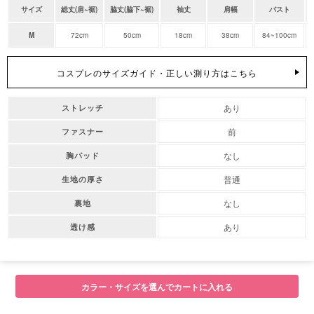
サイズ
総丈(肩~裾)
脇丈(脇下~裾)
袖丈
肩幅
バスト
M
72cm
50cm
18cm
38cm
84~100cm
コスプレのサイズガイド・正しい測り方はこちら
あり
ストレッチ
前
ファスナー
なし
胸パッド
普通
生地の厚さ
なし
裏地
あり
透け感
カラー・サイズを選んでカートに入れる