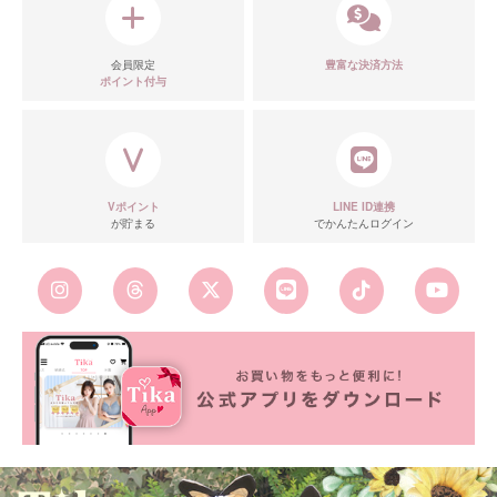
会員限定
豊富な決済方法
ポイント付与
Vポイント
LINE ID連携
が貯まる
でかんたんログイン