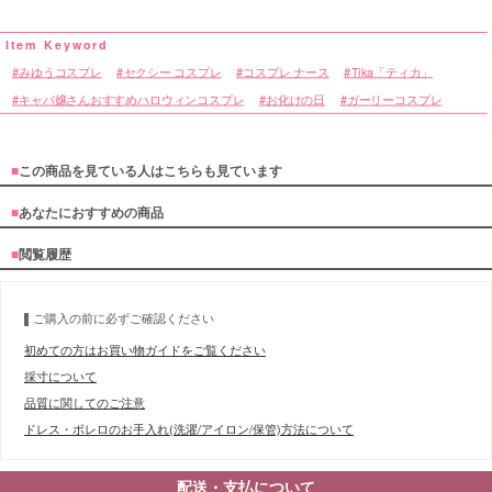
みゆうコスプレ
セクシー コスプレ
コスプレ ナース
Tika「ティカ」
キャバ嬢さんおすすめハロウィンコスプレ
お化けの日
ガーリーコスプレ
■
この商品を見ている人はこちらも見ています
■
あなたにおすすめの商品
■
閲覧履歴
ご購入の前に必ずご確認ください
初めての方はお買い物ガイドをご覧ください
採寸について
品質に関してのご注意
ドレス・ボレロのお手入れ(洗濯/アイロン/保管)方法について
配送・支払について