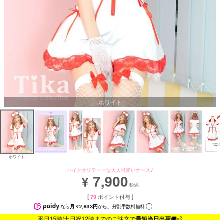
ホワイト
ホワイト
ハイクオリティーな大人可愛いナース♪
7,900
¥
税込
[
79
ポイント付与 ]
なら
月々2,633円
から。分割手数料無料
平日15時/土日祝12時までのご注文で
最短当日出荷
🚚💨