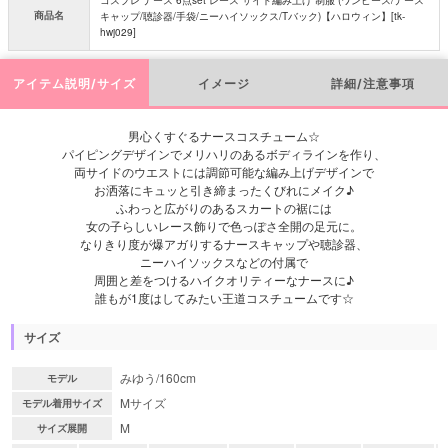
商品名
キャップ/聴診器/手袋/ニーハイソックス/Tバック)【ハロウィン】[tk-
hwj029]
アイテム説明/サイズ
イメージ
詳細/注意事項
男心くすぐるナースコスチューム☆
パイピングデザインでメリハリのあるボディラインを作り、
両サイドのウエストには調節可能な編み上げデザインで
お洒落にキュッと引き締まったくびれにメイク♪
ふわっと広がりのあるスカートの裾には
女の子らしいレース飾りで色っぽさ全開の足元に。
なりきり度が爆アガりするナースキャップや聴診器、
ニーハイソックスなどの付属で
周囲と差をつけるハイクオリティーなナースに♪
誰もが1度はしてみたい王道コスチュームです☆
サイズ
みゆう/160cm
モデル
Mサイズ
モデル着用サイズ
M
サイズ展開