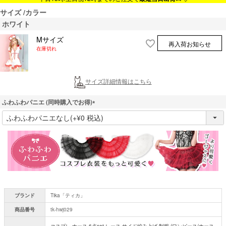
サイズ
カラー
ホワイト
Mサイズ
再入荷お知らせ
在庫切れ
サイズ詳細情報はこちら
ふわふわパニエ (同時購入でお得)
(
必
須
)
ブランド
Tika「ティカ」
商品番号
tk-hwj029
コスプレ ナース 6点set レース サイド編み上げ 制服 (ワンピース/ナース