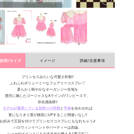
説明/サイズ
イメージ
詳細/注意事項
プリンセスみたいな可愛さ炸裂!!
ふわふわボリューミーなフェアリーコスプレ♡
柔らかく軽やかなオーガンジー生地を
贅沢に施したゴージャスなAラインのワンピースで、
存在感抜群!!
モデルが着用している別売りの羽根
と
手袋
を合わせれば
更になりきり度が格段にUPすること間違いなし!!
お好みで王冠を付けてプリンセスコスプレにもなれちゃう♪
ハロウィンイベントやパーティーは勿論、
ショーやイベントにもおすすめな映える1着です♡