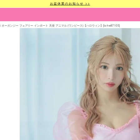
お盆休業のお知らせ >>
t オーガンジー フェアリー インポート 天使 アニマル (ワンピース)【ハロウィン】[la-hw87105]