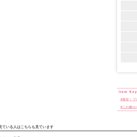
激安！プ
二の腕カ
見ている人はこちらも見ています