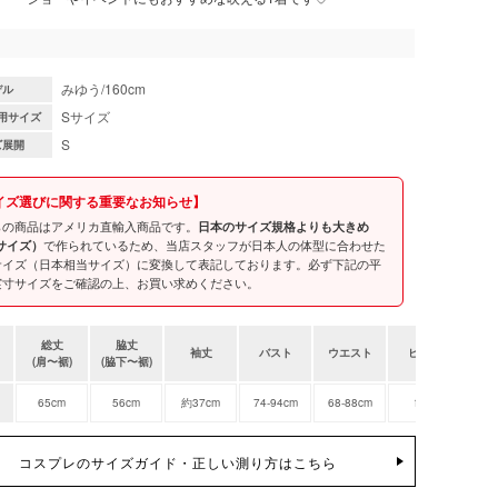
みゆう/160cm
デル
Sサイズ
用サイズ
S
ズ展開
イズ選びに関する重要なお知らせ】
らの商品はアメリカ直輸入商品です。
日本のサイズ規格よりも大きめ
で作られているため、当店スタッフが日本人の体型に合わせた
サイズ）
サイズ（日本相当サイズ）に変換して表記しております。必ず下記の平
実寸サイズをご確認の上、お買い求めください。
総丈
脇丈
袖丈
バスト
ウエスト
ヒップ
(肩〜裾)
(脇下〜裾)
65cm
56cm
約37cm
74-94cm
68-88cm
free
コスプレのサイズガイド・正しい測り方はこちら