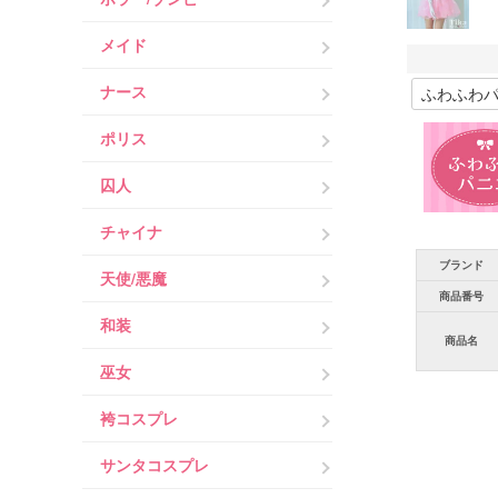
メイド
ナース
ポリス
囚人
チャイナ
ブランド
天使/悪魔
商品番号
和装
商品名
巫女
袴コスプレ
サンタコスプレ