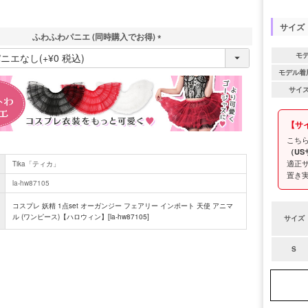
サイズ
ふわふわパニエ (同時購入でお得)
(
モ
必
モデル着
須
)
サイ
【サ
こち
（US
適正
Tika「ティカ」
置き
la-hw87105
コスプレ 妖精 1点set オーガンジー フェアリー インポート 天使 アニマ
ル (ワンピース)【ハロウィン】[la-hw87105]
サイズ
S