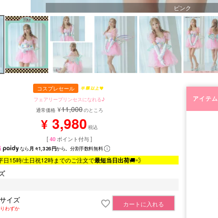
ピンク
コスプレセール
アイテム
フェアリープリンセスになれる♪
11,000
¥
通常価格
のところ
3,980
¥
税込
[
40
ポイント付与 ]
なら
月々1,326円
から。分割手数料無料
平日15時/土日祝12時までのご注文で
最短当日出荷
🚚💨
ズ
Sサイズ
カートに入れる
りわずか