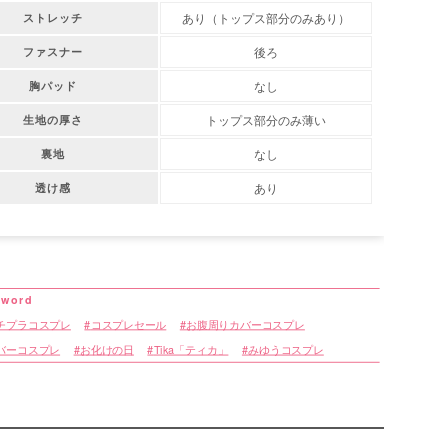
あり（トップス部分のみあり）
ストレッチ
後ろ
ファスナー
なし
胸パッド
トップス部分のみ薄い
生地の厚さ
なし
裏地
あり
透け感
チプラコスプレ
コスプレセール
お腹周りカバーコスプレ
バーコスプレ
お化けの日
Tika「ティカ」
みゆうコスプレ