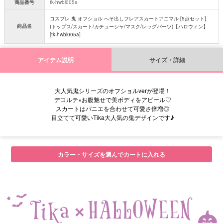
商品番号
tk-hwbl005a
コスプレ 鬼 オフショル へそ出しフレアスカートアニマル [5点セット]
商品名
(トップス/スカート/カチューシャ/マスク/レッグパーツ)【ハロウィン】
[tk-hwbl005a]
アイテム説明
サイズ・詳細
大人気鬼シリーズのオフショルverが登場！
デコルテ×お腹魅せで美ボディをアピール♡
スカートはパニエを合わせて可愛さ倍増◎
目立てて可愛いTika大人気の鬼デザインです♪
カラー・サイズを選んでカートに入れる