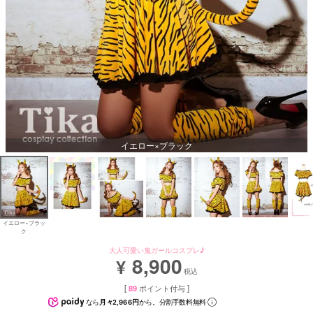
イエロー×ブラック
イエロー×ブラッ
ク
大人可愛い鬼ガールコスプレ♪
8,900
¥
税込
[
89
ポイント付与 ]
なら
月々2,966円
から。分割手数料無料