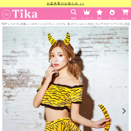
お盆休業のお知らせ >>
検索
ランキング
新作
セール
カート
TOP
コスプレ衣装
ハロウィンコスプレ
コスプレ 鬼 オフショル へそ出しフレアスカートアニマル [5点セット