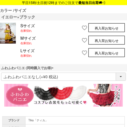
平日15時/土日祝12時までのご注文で
最短当日出荷
🚚💨
カラー
サイズ
イエロー×ブラック
Sサイズ
再入荷お知らせ
在庫切れ
Mサイズ
再入荷お知らせ
在庫切れ
Lサイズ
再入荷お知らせ
在庫切れ
ふわふわパニエ (同時購入でお得)
(
必
須
)
ブランド
Tika「ティカ」