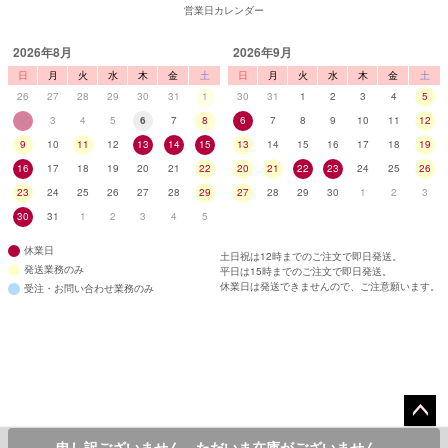
営業日カレンダー
2026年8月
2026年9月
日
月
火
水
木
金
土
日
月
火
水
木
金
土
26
27
28
29
30
31
1
30
31
1
2
3
4
5
2
3
4
5
6
7
8
6
7
8
9
10
11
12
9
10
11
12
13
14
15
13
14
15
16
17
18
19
16
17
18
19
20
21
22
20
21
22
23
24
25
26
23
24
25
26
27
28
29
27
28
29
30
1
2
3
30
31
1
2
3
4
5
休業日
土日祝は12時までのご注文で即日発送。
発送業務のみ
平日は15時までのご注文で即日発送。
休業日は発送できませんので、ご注意願います。
受注・お問い合わせ業務のみ
ペー
©2013 Tika All Rights reserved.
8,900
¥
申し訳ございません。ただいま在庫がございません。