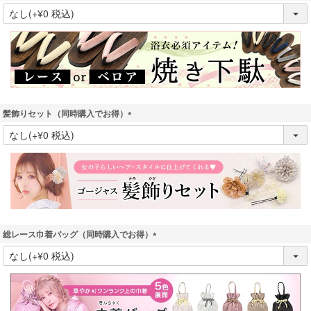
(
必
須
)
髪飾りセット（同時購入でお得）
(
必
須
)
総レース巾着バッグ（同時購入でお得）
(
必
須
)