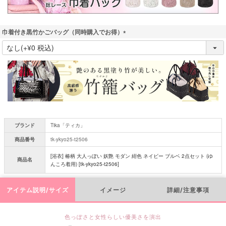
巾着付き黒竹かごバッグ（同時購入でお得）
(
必
須
)
ブランド
Tika「ティカ」
商品番号
tk-ykyo25-t2506
[浴衣] 椿柄 大人っぽい 妖艶 モダン 紺色 ネイビー ブルベ 2点セット (ゆ
商品名
んころ着用) [tk-ykyo25-t2506]
アイテム説明/サイズ
イメージ
詳細/注意事項
色っぽさと女性らしい優美さを演出