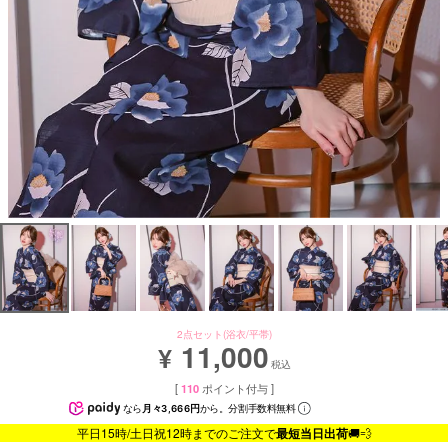
2点セット(浴衣/平帯)
11,000
¥
税込
[
110
ポイント付与 ]
なら
月々3,666円
から。分割手数料無料
平日15時/土日祝12時までのご注文で
最短当日出荷
🚚💨