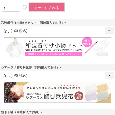
カートに入れる
和装着付け小物6点セット（同時購入でお得）
(
必
須
)
シアーラメ飾り兵児帯（同時購入でお得）
(
必
須
)
焼き下駄（同時購入でお得）