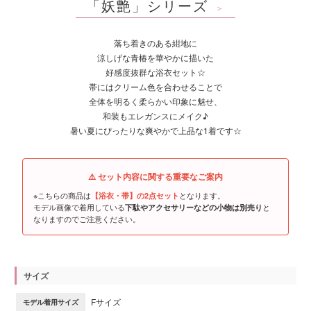
「妖艶」シリーズ
＞
落ち着きのある紺地に
涼しげな青椿を華やかに描いた
好感度抜群な浴衣セット☆
帯にはクリーム色を合わせることで
全体を明るく柔らかい印象に魅せ、
和装もエレガンスにメイク♪
暑い夏にぴったりな爽やかで上品な1着です☆
⚠️ セット内容に関する重要なご案内
※こちらの商品は
となります。
【浴衣・帯】の2点セット
モデル画像で着用している
と
下駄やアクセサリーなどの小物は別売り
なりますのでご注意ください。
サイズ
Fサイズ
モデル着用サイズ