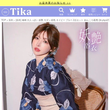
お盆休業のお知らせ >>
検索
ランキング
新作
着用レビュー
カート
TOP
浴衣
[浴衣] 椿柄 大人っぽい 妖艶 モダン 紺色 ネイビー ブルベ 2点セット (ゆんころ着用) [tk-ykyo25-t