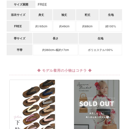
FREE
サイズ展開
浴衣サイズ
身丈
袖丈
裄丈
生地
FREE
約165cm
約49cm
約68cm
綿100%
帯サイズ
長さ
生地
平帯
約360cm×幅約17cm
ポリエステル100%
◆ モデル着用の小物はコチラ ◆