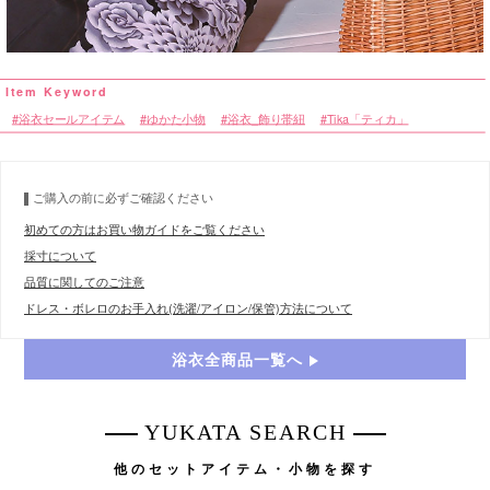
浴衣セールアイテム
ゆかた小物
浴衣_飾り帯紐
Tika「ティカ」
ご購入の前に必ずご確認ください
初めての方はお買い物ガイドをご覧ください
採寸について
品質に関してのご注意
ドレス・ボレロのお手入れ(洗濯/アイロン/保管)方法について
浴衣全商品一覧へ
YUKATA SEARCH
他のセットアイテム・小物を探す