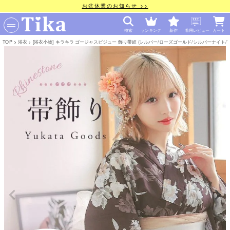
お盆休業のお知らせ >>
検索
ランキング
新作
着用レビュー
カート
TOP
浴衣
[浴衣小物] キラキラ ゴージャスビジュー 飾り帯紐 (シルバー/ローズゴールド/シルバーナイト/