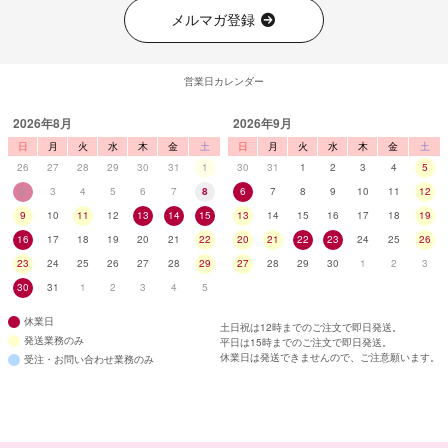
メルマガ登録
営業日カレンダー
2026年8月
2026年9月
日
月
火
水
木
金
土
日
月
火
水
木
金
土
26
27
28
29
30
31
1
30
31
1
2
3
4
5
2
3
4
5
6
7
8
6
7
8
9
10
11
12
9
10
11
12
13
14
15
13
14
15
16
17
18
19
16
17
18
19
20
21
22
20
21
22
23
24
25
26
23
24
25
26
27
28
29
27
28
29
30
1
2
3
30
31
1
2
3
4
5
休業日
土日祝は12時までのご注文で即日発送。
発送業務のみ
平日は15時までのご注文で即日発送。
休業日は発送できませんので、ご注意願います。
受注・お問い合わせ業務のみ