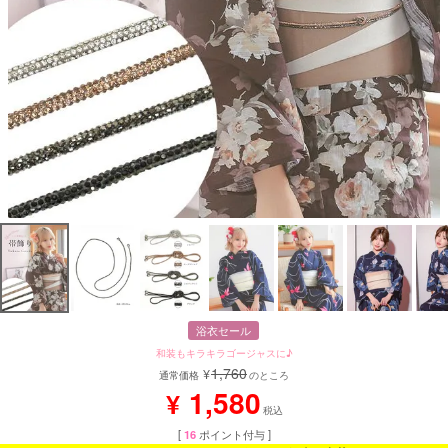
浴衣セール
和装もキラキラゴージャスに♪
1,760
¥
通常価格
のところ
1,580
¥
税込
[
16
ポイント付与 ]