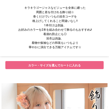
キラキラゴージャスなビジューを全体に纏った
周囲と差を付けれる飾り紐☆
巻くだけでいつもの浴衣コーデを
格上げしてくれること間違いなし!!
1本付けは勿論、
お好みのカラーを2本を組み合わせて飾るのもおすすめ♪
着崩れ防止にも◎
浴衣は勿論、
着物や振袖などの和装もいつもより
華やかに演出できる万能アイテムです☆
■サイズ
カラー・サイズを選んでカートに入れる
■注意事項