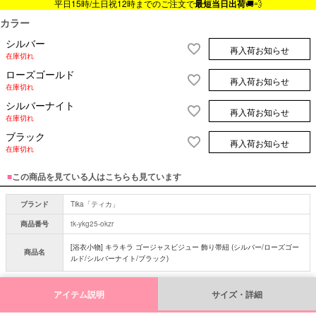
平日15時/土日祝12時までのご注文で
最短当日出荷
🚚💨
カラー
シルバー
再入荷お知らせ
在庫切れ
ローズゴールド
再入荷お知らせ
在庫切れ
シルバーナイト
再入荷お知らせ
在庫切れ
ブラック
再入荷お知らせ
在庫切れ
■
この商品を見ている人はこちらも見ています
ブランド
Tika「ティカ」
商品番号
tk-ykg25-okzr
[浴衣小物] キラキラ ゴージャスビジュー 飾り帯紐 (シルバー/ローズゴー
商品名
ルド/シルバーナイト/ブラック)
アイテム説明
サイズ・詳細