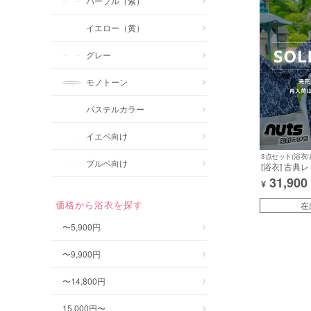
パープル（紫）
イエロー（黄）
グレー
モノトーン
パステルカラー
イエベ向け
3点セット(浴衣/
ブルベ向け
[浴衣] 古典
ス 黒白モノ
31,900
¥
[tk-yksw2329
価格から浴衣を探す
在
〜5,900円
〜9,900円
〜14,800円
15,000円〜