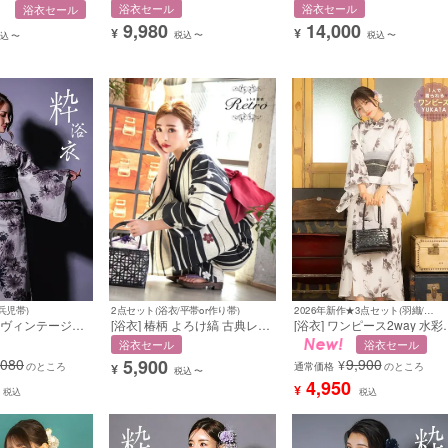
い 粋 黒 ブラック 白 モノトー
い 粋 グラデーション 紫 パ
ラック 白 2点セッ
浴衣セール
浴衣セール
浴衣セール
ン 2点セット (EGASARI着用)
プル 黒 ブラック 白 2点セッ
 [tk-yk1998-
9,980
14,000
[tk-yk1998-9jm128a]
ト (EGASARI着用) [tk-ykik25
¥
¥
税込
〜
税込
〜
込
〜
8nc4]
兵児帯)
2026年新作★3点セット(羽織/ワンピース/兵児帯)
2点セット(浴衣/平帯or作り帯)
ア ヴィンテージフ
[浴衣] ワンピース2way 水彩
[浴衣] 椿柄 よろけ縞 古典レト
 かっこいい 粋
ラワー 黒白モノトーン 古典
ロ モダン 黒白モノトーン 生
浴衣セール
浴衣セール
モノトーン グレー
トロ モダン 簡単 一人で着れ
成り地 2点セット (久保七瀬着
,080
9,900
5,900
¥
ASARI着用) [tk-
る 3点セット (黒嵜菜々子着
用) [tk-yk2079-9fsk325]
のところ
通常価格
のところ
¥
税込
〜
14]
用) [tk-ykop26-cyw3]
4,950
¥
税込
税込