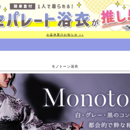
お盆休業のお知らせ >>
モノトーン浴衣