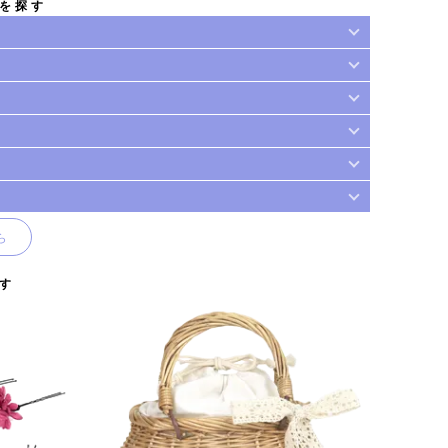
を探す
ら
す