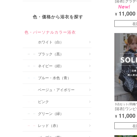
[浴衣] グラ
古典レトロ 
ーン 黒 ブラック 白
11,000
色 イエロー 
¥
色・価格から浴衣を探す
(重川茉弥着用) [
rn12]
在
色・パーソナルカラー浴衣
ホワイト（白）
ブラック（黒）
ネイビー（紺）
ブルー・水色（青）
ベージュ・アイボリー
ピンク
[浴衣] ワンピ
古典レトロ モ
グリーン（緑）
11,000
¥
ク 簡単 一人
ト (重川茉弥着用)
レッド（赤）
k002]
在