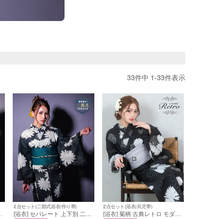
33
件中
1
-
33
件表示
2点セット(二部式浴衣/作り帯)
2点セット(浴衣/兵児帯)
い
[浴衣] セパレート 上下別 二部
[浴衣] 菊柄 古典レトロ モダン