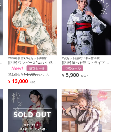
2点セット(浴衣/平帯or作り帯)
2026年新作★3点セット(羽織/ワンピース/兵児帯)
か
[浴衣] 選べる帯 ストライプ 薔
[浴衣] ワンピース2way 生成り
薇 シック かっこいい 粋 黒白
地 クラシカル クラデーション
浴衣セール
浴衣セール
う
モノトーン グレー 2点セット
百合柄 薔薇 古典レトロ モダ
5,900
14,300
¥
(EGASARI着用) [tk-yk2079-
ン 黒白モノトーン グレー 簡
通常価格
のところ
¥
税込
〜
ofs85a]
単 一人で着れる 3点セット
13,000
¥
税込
(重川茉弥着用) [tk-ykop26-
wps17]