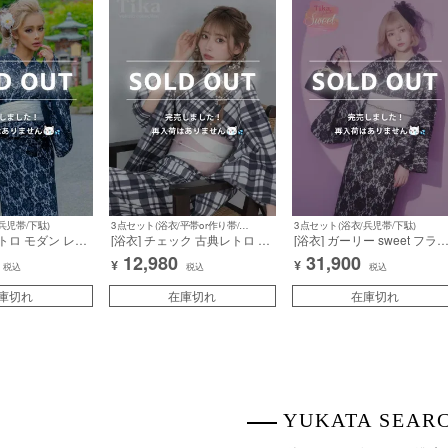
兵児帯/下駄)
3点セット(浴衣/平帯or作り帯/下駄)
3点セット(浴衣/兵児帯/下駄)
レトロ モダン レー
[浴衣] チェック 古典レトロ モ
[浴衣] ガーリー sweet フラ
トーン 3点セット
ダン 黒白モノトーン くすみピ
ーレース 黒白モノトーン 3
12,980
31,900
¥
¥
0-19r09a]
ンク 3点セット (PyunA.着用)
セット (戦慄かなの着用) [tk-
税込
税込
税込
[tk-ykrt2398-31s4]
yksw23290-19r09]
庫切れ
在庫切れ
在庫切れ
YUKATA SEAR